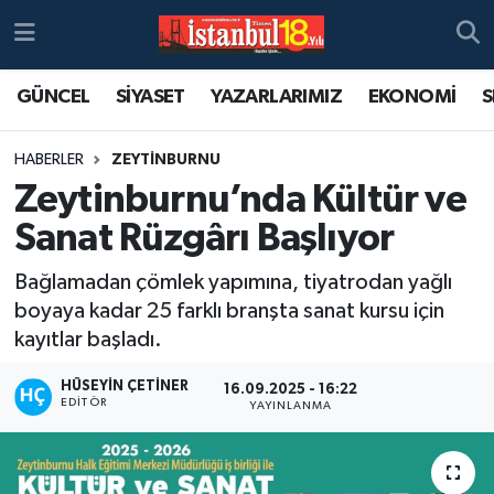
GÜNCEL
SİYASET
YAZARLARIMIZ
EKONOMİ
S
HABERLER
ZEYTİNBURNU
Zeytinburnu’nda Kültür ve
Sanat Rüzgârı Başlıyor
Bağlamadan çömlek yapımına, tiyatrodan yağlı
boyaya kadar 25 farklı branşta sanat kursu için
kayıtlar başladı.
HÜSEYIN ÇETINER
16.09.2025 - 16:22
EDITÖR
YAYINLANMA