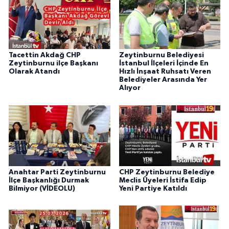
Tacettin Akdağ CHP
Zeytinburnu Belediyesi
Zeytinburnu ilçe Başkanı
İstanbul İlçeleri İçinde En
Olarak Atandı
Hızlı İnşaat Ruhsatı Veren
Belediyeler Arasında Yer
Alıyor
Anahtar Parti Zeytinburnu
CHP Zeytinburnu Belediye
İlçe Başkanlığı Durmak
Meclis Üyeleri İstifa Edip
Bilmiyor (VİDEOLU)
Yeni Partiye Katıldı