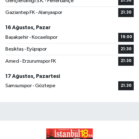
Gençlerbirliği S.K. - Fenerbahçe
21:30
Gaziantep FK - Alanyaspor
21:30
16 Ağustos, Pazar
Başakşehir - Kocaelispor
19:00
Beşiktaş - Eyüpspor
21:30
Amed - Erzurumspor FK
21:30
17 Ağustos, Pazartesi
Samsunspor - Göztepe
21:30