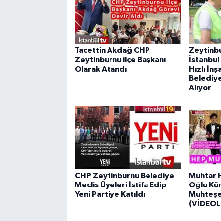
Tacettin Akdağ CHP
Zeytinbu
Zeytinburnu ilçe Başkanı
İstanbul 
Olarak Atandı
Hızlı İn
Belediye
Alıyor
CHP Zeytinburnu Belediye
Muhtar H
Meclis Üyeleri İstifa Edip
Oğlu Kür
Yeni Partiye Katıldı
Muhteşe
(VİDEOL