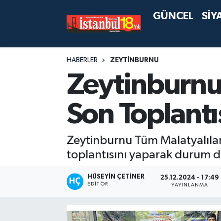
GÜNCEL
SİY
HABERLER
ZEYTİNBURNU
Zeytinburnu
Son Toplantıs
Zeytinburnu Tüm Malatyalılar
toplantısını yaparak durum de
HÜSEYIN ÇETINER
25.12.2024 - 17:49
EDITÖR
YAYINLANMA