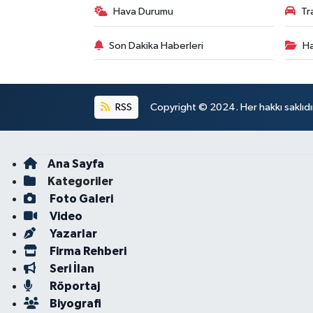
Hava Durumu
Tr
Son Dakika Haberleri
Ha
RSS
Copyright © 2024. Her hakkı saklıdı
Ana Sayfa
Kategoriler
Foto Galeri
Video
Yazarlar
Firma Rehberi
Seri İlan
Röportaj
Biyografi