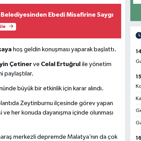
Belediyesinden Ebedi Misafirine Saygı
üle
ıkaya
hoş geldin konuşması yaparak başlattı.
1
Ga
yin Çetiner
ve
Celal Ertuğrul
ile yönetim
i paylaştılar.
1
Ko
de büyük bir etkinlik için karar alındı.
Ka
oplantıda Zeytinburnu ilçesinde görev yapan
Ge
si ve her konuda dayanışma içinde olunması
Ga
araş merkezli depremde Malatya’nın da çok
1