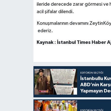
ileride derecede zarar görmesi ve 
acil şifalar dilendi.
Konuşmalarının devamını ZeytinKöy 
ederiz.
Kaynak : İstanbul Times Haber A
EDITÖRÜN SEÇTIĞI
İstanbullu Ku
ABD’nin Karşı
Yapmayın De
EDITÖRÜN SEÇTIĞI