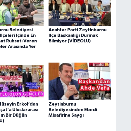
rnu Belediyesi
Anahtar Parti Zeytinburnu
İlçeleri İçinde En
İlçe Başkanlığı Durmak
şaat Ruhsatı Veren
Bilmiyor (VİDEOLU)
ler Arasında Yer
üseyin Erkol’dan
Zeytinburnu
şat’a Uluslararası
Belediyesinden Ebedi
m Bir Düğün
Misafirine Saygı
U)