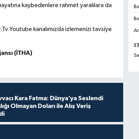
hayatına kaybedenlere rahmet yaralılara da
Ba
Be
Tv Youtube kanalımızda izlemenizi tavsiye
Am
1
jansı (İTHA)
Sa
vvacı Kara Fatma: Dünya’ya Seslendi
lığı Olmayan Doları ile Alış Veriş
di