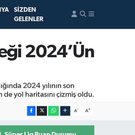
NYA
SİZDEN
GELENLER
neği 2024’Ün
ığında 2024 yılının son
de yol haritasını çizmiş oldu.
-
+
A
A
Süper Lig Puan Durumu