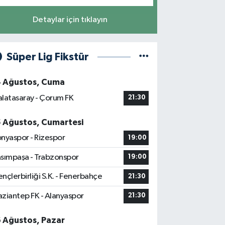
Detaylar için tıklayın
Süper Lig Fikstür
4 Ağustos, Cuma
latasaray - Çorum FK
21:30
5 Ağustos, Cumartesi
nyaspor - Rizespor
19:00
sımpaşa - Trabzonspor
19:00
nçlerbirliği S.K. - Fenerbahçe
21:30
ziantep FK - Alanyaspor
21:30
6 Ağustos, Pazar