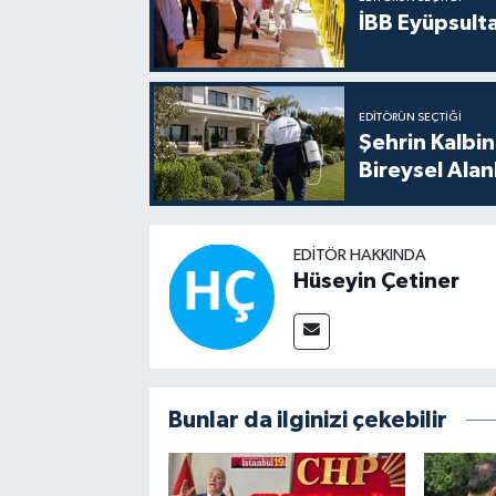
İBB Eyüpsult
EDITÖRÜN SEÇTIĞI
Şehrin Kalbin
Bireysel Ala
EDITÖR HAKKINDA
Hüseyin Çetiner
Bunlar da ilginizi çekebilir