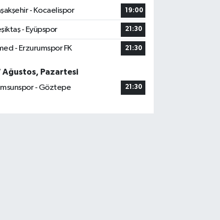
şakşehir - Kocaelispor
19:00
şiktaş - Eyüpspor
21:30
ed - Erzurumspor FK
21:30
7 Ağustos, Pazartesi
msunspor - Göztepe
21:30