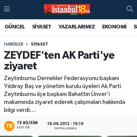
GÜNCEL
SİYASET
YAZARLARIMIZ
EKONOMİ
S
HABERLER
SİYASET
ZEYDEF'ten AK Parti'ye
ziyaret
Zeytinburnu Dernekler Federasyonu başkanı
Yıldıray Baş ve yönetim kurulu üyeleri Ak Parti
Zeytinburnu ilçe başkanı Bahattin Ünver'i
makamında ziyaret ederek çalışmaları hakkında
bilgi verdi...
TE BILISIM
19.06.2012 - 19:19
EDITÖR
YAYINLANMA