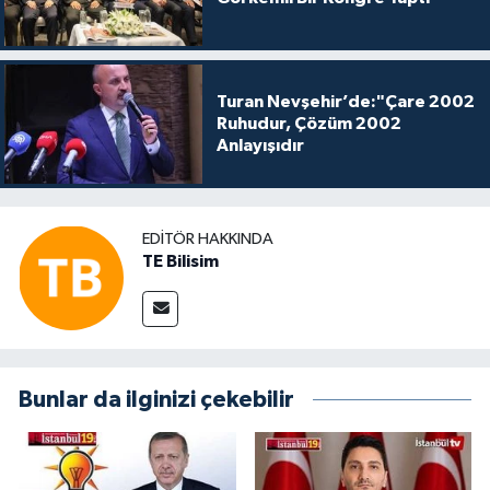
Turan Nevşehir’de:"Çare 2002
Ruhudur, Çözüm 2002
Anlayışıdır
EDITÖR HAKKINDA
TE Bilisim
Bunlar da ilginizi çekebilir