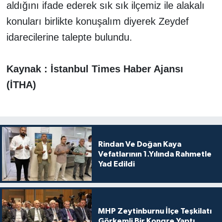
aldığını ifade ederek sık sık ilçemiz ile alakalı
konuları birlikte konuşalım diyerek Zeydef
idarecilerine talepte bulundu.
Kaynak : İstanbul Times Haber Ajansı
(İTHA)
Rindan Ve Doğan Kaya
Vefatlarının 1.Yılında Rahmetle
Yad Edildi
MHP Zeytinburnu İlçe Teşkilatı
Görkemli Bir Kongre Yaptı