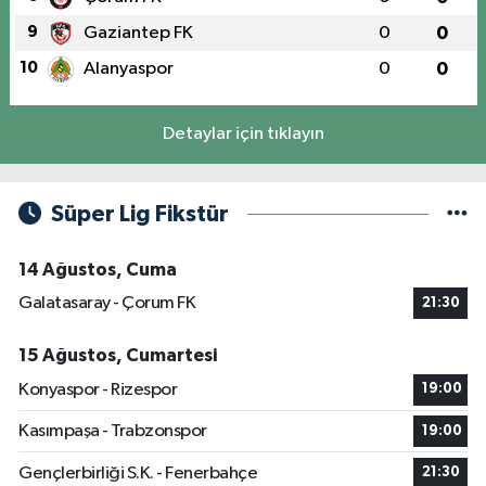
9
Gaziantep FK
0
0
10
Alanyaspor
0
0
Detaylar için tıklayın
Süper Lig Fikstür
14 Ağustos, Cuma
Galatasaray - Çorum FK
21:30
15 Ağustos, Cumartesi
Konyaspor - Rizespor
19:00
Kasımpaşa - Trabzonspor
19:00
Gençlerbirliği S.K. - Fenerbahçe
21:30