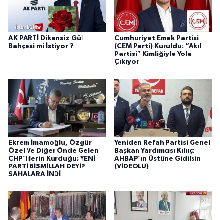
AK PARTİ Dikensiz Gül
Cumhuriyet Emek Partisi
Bahçesi mi İstiyor ?
(CEM Parti) Kuruldu: “Akıl
Partisi” Kimliğiyle Yola
Çıkıyor
Ekrem İmamoğlu, Özgür
Yeniden Refah Partisi Genel
Özel Ve Diğer Önde Gelen
Başkan Yardımcısı Kılııç:
CHP’lilerin Kurduğu; YENİ
AHBAP’ın Üstüne Gidilsin
PARTİ BİSMİLLAH DEYİP
(VİDEOLU)
SAHALARA İNDİ