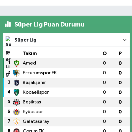
Süper Lig Puan Durumu
Süper Lig
#
Takım
O
P
1
Amed
0
0
2
Erzurumspor FK
0
0
3
Başakşehir
0
0
4
Kocaelispor
0
0
5
Beşiktaş
0
0
6
Eyüpspor
0
0
7
Galatasaray
0
0
8
Çorum FK
0
0