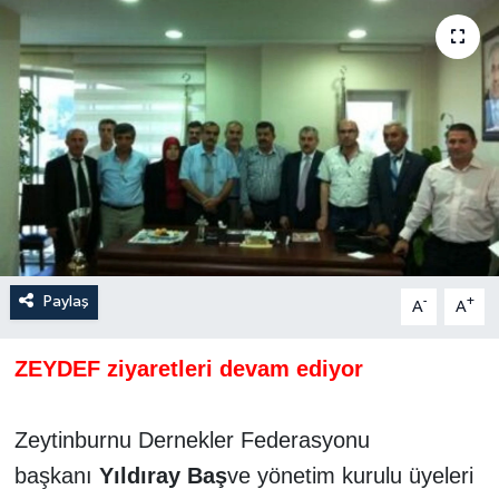
Paylaş
-
+
A
A
ZEYDEF ziyaretleri devam ediyor
Zeytinburnu Dernekler Federasyonu
başkanı
Yıldıray Baş
ve yönetim kurulu üyeleri