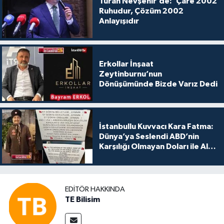
Turan Nevşehir’de:"Çare 2002
Ruhudur, Çözüm 2002
Anlayışıdır
Erkollar İnşaat
Zeytinburnu’nun
Dönüşümünde Bizde Varız Dedi
İstanbullu Kuvvacı Kara Fatma:
Dünya’ya Seslendi ABD’nin
Karşılığı Olmayan Doları ile Alış
Veriş Yapmayın Dedi
EDITÖR HAKKINDA
TE Bilisim