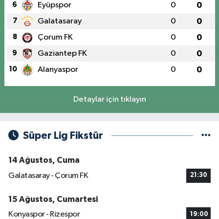
6
Eyüpspor
0
0
7
Galatasaray
0
0
8
Çorum FK
0
0
9
Gaziantep FK
0
0
10
Alanyaspor
0
0
Detaylar için tıklayın
Süper Lig Fikstür
14 Ağustos, Cuma
Galatasaray - Çorum FK
21:30
15 Ağustos, Cumartesi
Konyaspor - Rizespor
19:00