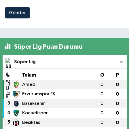
Gönder
Süper Lig Puan Durumu
Süper Lig
#
Takım
O
P
1
Amed
0
0
2
Erzurumspor FK
0
0
3
Başakşehir
0
0
4
Kocaelispor
0
0
5
Beşiktaş
0
0