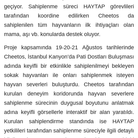
geçiyor.
Sahiplenme süreci HAYTAP görevlileri
tarafından koordine edilirken Cheetos da
sahiplenilen tüm hayvanların ilk ihtiyaçları olan
mama
, aşı vb. konularda destek oluyor.
Proje
kapsamında
19
-20-21
Ağustos
tarihlerinde
Cheetos, İstanbul
Kanyon’da
Pati Dostları Buluşması
adında keyifli bir etkinlikle sahiplenilmeyi bekleyen
sokak hayvanları ile onları sahiplenmek isteyen
hayvan severle
ri
buluştu
rdu
.
Cheetos tarafından
kurulan deneyim koridorunda hayvan severlere
sahiplenme sürecinin duygusal boyutunu anlatmak
adına keyifli görsellerle interaktif bir alan yaratıldı.
Kurulan sahiplendirme standında ise HAYTAP
yetkilileri tarafından sahiplenme süreciyle ilgili detaylı