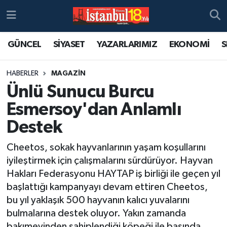
GÜNCEL
SİYASET
YAZARLARIMIZ
EKONOMİ
S
HABERLER
MAGAZİN
Ünlü Sunucu Burcu
Esmersoy'dan Anlamlı
Destek
Cheetos, sokak hayvanlarının yaşam koşullarını
iyileştirmek için çalışmalarını sürdürüyor. Hayvan
Hakları Federasyonu HAYTAP iş birliği ile geçen yıl
başlattığı kampanyayı devam ettiren Cheetos,
bu yıl yaklaşık 500 hayvanın kalıcı yuvalarını
bulmalarına destek oluyor. Yakın zamanda
bakımevinden sahiplendiği köpeği ile basında