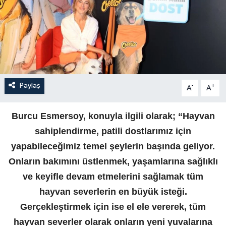
Paylaş
-
+
A
A
Burcu Esmersoy
,
konuyla ilgili olarak; “
Hayvan
sahiplendirme
,
patili
dostlarımız için
yapabileceğimiz temel şeylerin başında geliyor.
Onların bakımını üstlenmek, yaşamlarına sağlıklı
ve keyifle devam etmelerini sağlamak tüm
hayvan severlerin
en büyük
isteği.
Gerçekleştirmek için ise el ele vererek, tüm
hayvan severler olarak onların yeni yuvalarına