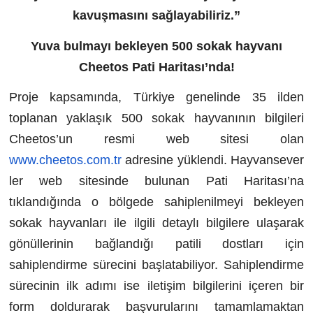
kavuşmasını sağlayabiliriz.”
Yuva bulmayı
bekleyen 500 sokak hayvanı
Cheetos
Pati Haritası’nda!
Proje kapsamında,
Türkiye genelinde 35 ilden
toplanan yaklaşık 5
00
sokak
hayvanın
ın bilgileri
Cheetos
’un resmi web sitesi olan
www.cheetos.com.tr
adresine
yüklendi.
Hayvansever
ler web s
ite
sin
de bulunan Pati Haritası’na
tıklandığında o bölgede
sahiplenilmeyi bekleyen
sokak
hayvanları
ile ilgili detaylı bilgilere ulaşarak
gönüllerinin bağlandığı patili dostları
için
sahiplendirme sürecini başlatabiliyor. Sahiplendirme
sürecinin ilk adımı ise iletişim bilgilerini içeren bir
form
doldurarak
başvuru
larını tamamlamaktan