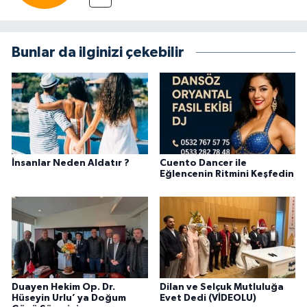
Bunlar da ilginizi çekebilir
İnsanlar Neden Aldatır ?
Cuento Dancer ile
Eğlencenin Ritmini Keşfedin
Duayen Hekim Op. Dr.
Dilan ve Selçuk Mutluluğa
Hüseyin Urlu’ ya Doğum
Evet Dedi (VİDEOLU)