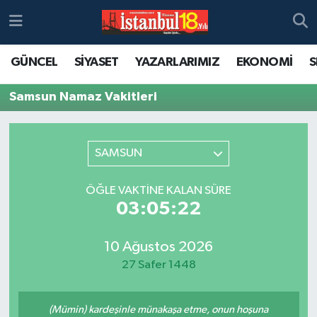
GÜNCEL
SİYASET
YAZARLARIMIZ
EKONOMİ
S
Samsun Namaz Vakitleri
SAMSUN
ÖĞLE VAKTINE KALAN SÜRE
03:05:22
10 Ağustos 2026
27 Safer 1448
(Mümin) kardeşinle münakaşa etme, onun hoşuna