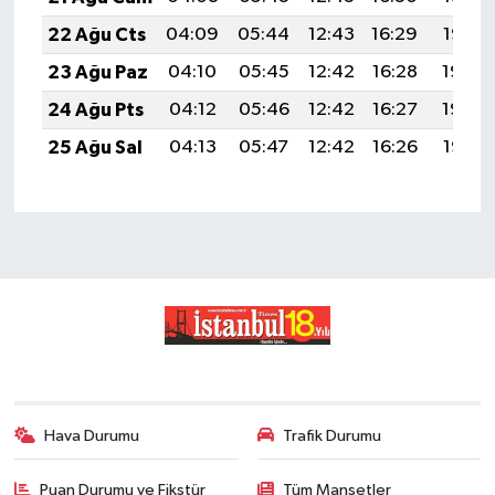
22 Ağu Cts
04:09
05:44
12:43
16:29
19:32
23 Ağu Paz
04:10
05:45
12:42
16:28
19:30
24 Ağu Pts
04:12
05:46
12:42
16:27
19:29
25 Ağu Sal
04:13
05:47
12:42
16:26
19:27
Hava Durumu
Trafik Durumu
Puan Durumu ve Fikstür
Tüm Manşetler