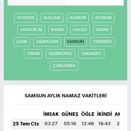
19 MAYIS
ALAÇAM
ASARCIK
ATAKUM
AYVACIK (S)
BAFRA
HAVZA
KAVAK
LADİK
SALIPAZARI
SAMSUN
TEKKEKÖY
TERME
VEZİRKÖPRÜ
YAKAKENT
ÇARŞAMBA
SAMSUN AYLIK NAMAZ VAKITLERI
İMSAK
GÜNEŞ
ÖĞLE
İKINDI
AKŞA
25 Tem Cts
03:27
05:16
12:46
16:43
20:07