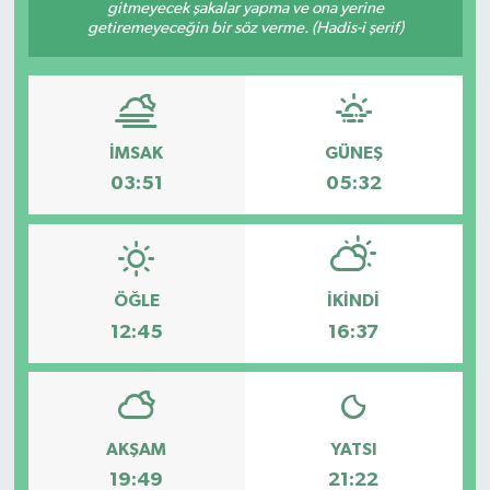
gitmeyecek şakalar yapma ve ona yerine
getiremeyeceğin bir söz verme. (Hadis-i şerif)
İMSAK
GÜNEŞ
03:51
05:32
ÖĞLE
İKINDI
12:45
16:37
AKŞAM
YATSI
19:49
21:22