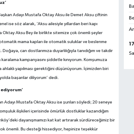
uz’
Ba
aşkan Adayı Mustafa Oktay Aksu ile Demet Aksu çiftinin
Be
el ise söz alarak, ‘Aksu ailesiyle yıllardan beri kapı
Am
ktay Aksu Bey ile birlikte sitemize çok önemli şeyler
 otomatik mama kapları ile otomatik suluklar ve beslenme
1
k. Doğaya, can dostlarımıza duyarlılığıyla tanıdığım ve takdir
Sa
lan karalama kampanyasını şiddetle kınıyorum. Komşumuza
ha ahlaklı yapılması gerektiğini düşünüyorum. İçimizden biri
lda başarılar diliyorum’ dedi.
r ediyorum’
an Adayı Mustafa Oktay Aksu ise şunları söyledi; 20 seneye
omşuluk ilişkileri içerisinde ömürlük dostluklar kazandığım
ıköy’deki dayanışmamızı kat kat artırarak sürdüreceğimiz bir
k önemli. Bu desteği hissediyor, hepinize teşekkür