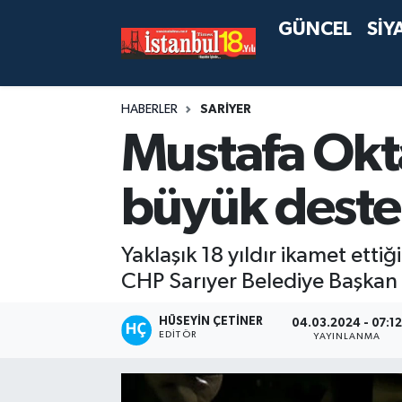
GÜNCEL
SİY
HABERLER
SARİYER
Mustafa Okt
büyük deste
Yaklaşık 18 yıldır ikamet ettiğ
CHP Sarıyer Belediye Başkan 
HÜSEYIN ÇETINER
04.03.2024 - 07:1
EDITÖR
YAYINLANMA