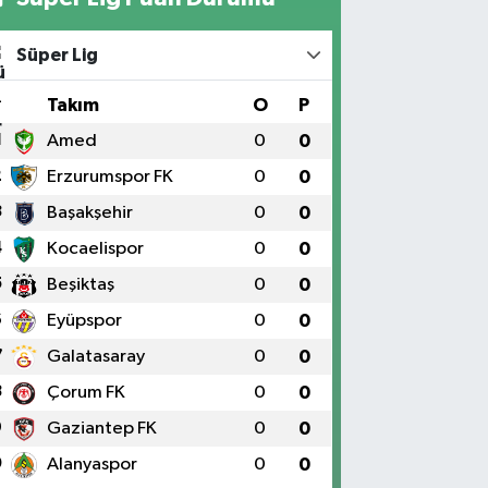
Süper Lig
#
Takım
O
P
1
Amed
0
0
2
Erzurumspor FK
0
0
3
Başakşehir
0
0
4
Kocaelispor
0
0
5
Beşiktaş
0
0
6
Eyüpspor
0
0
7
Galatasaray
0
0
8
Çorum FK
0
0
9
Gaziantep FK
0
0
0
Alanyaspor
0
0