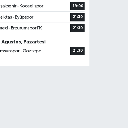
şakşehir - Kocaelispor
19:00
şiktaş - Eyüpspor
21:30
ed - Erzurumspor FK
21:30
7 Ağustos, Pazartesi
msunspor - Göztepe
21:30