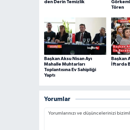
den Derin Temizlik
Görkemli
Tören
Başkan Aksu Nisan Ayı
Başkan A
Mahalle Muhtarları
İftarda 
Toplantısına Ev Sahipliği
Yaptı
Yorumlar