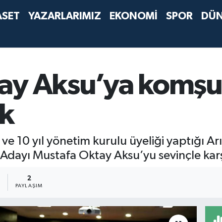
ASET
YAZARLARIMIZ
EKONOMİ
SPOR
DÜ
ay Aksu’ya komşu
k
i ve 10 yıl yönetim kurulu üyeliği yaptığı A
Adayı Mustafa Oktay Aksu’yu sevinçle karş
2
2
PAYLAŞIM