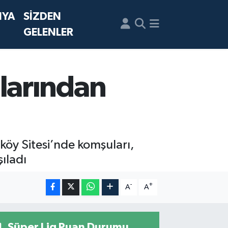
NYA
SİZDEN
GELENLER
larından
rıköy Sitesi’nde komşuları,
ıladı
-
+
A
A
Süper Lig Puan Durumu