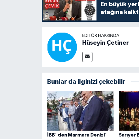
En büyük yerli
atağına kalk
EDITÖR HAKKINDA
Hüseyin Çetiner
Bunlar da ilginizi çekebilir
İBB' den Marmara Denizi'
Sarıyer 