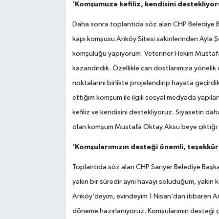
‘Komşumuza kefiliz, kendisini destekliyor
Daha sonra toplantıda söz alan CHP Belediye B
kapı komşusu Arıköy Sitesi sakinlerinden Ayla Şen
komşuluğu yapıyorum. Veteriner Hekim Mustafa O
kazandırdık. Özellikle can dostlarımıza yönelik
noktalarını birlikte projelendirip hayata geçirdi
ettiğim komşum ile ilgili sosyal medyada yapı
kefiliz ve kendisini destekliyoruz. Siyasetin da
olan komşum Mustafa Oktay Aksu beye çıktığı yo
‘Komşularımızın desteği önemli, teşekkü
Toplantıda söz alan CHP Sarıyer Belediye Başk
yakın bir süredir aynı havayı soluduğum, yakın k
Arıköy’deyim, evindeyim 1 Nisan’dan itibaren Ar
döneme hazırlanıyoruz. Komşularımın desteği ço