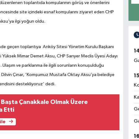
 düzenlenen toplantıda komşularının görüş ve önerilerini
 öncesinde site içindeki esnaf komşularını ziyaret eden CHP
ksu’ya ilgi yoğun oldu.
linde geçen toplantıya Arıköy Sitesi Yönetim Kurulu Başkanı
1
 eşi Yüksek Mimar Demet Aksu, CHP Sarıyer Meclis Üyesi Adayı
Ga
ı. Ulaşım ve parklanma ile ilgili sorunların konuşulduğu
nı Dilvin Çınar, ‘Komşumuz Mustafa Oktay Aksu’ya belediye
1
 kendisini destekliyoruz’ dedi.
Ko
Ka
 Başta Çanakkale Olmak Üzere
Ge
a Etti
Ga
üle
1