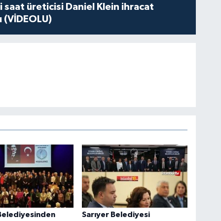
 saat üreticisi Daniel Klein ihracat
tı (VİDEOLU)
Belediyesinden
Sarıyer Belediyesi