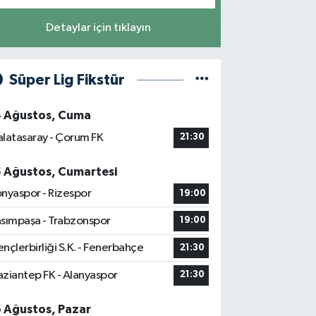
Detaylar için tıklayın
Süper Lig Fikstür
4 Ağustos, Cuma
latasaray - Çorum FK
21:30
5 Ağustos, Cumartesi
nyaspor - Rizespor
19:00
sımpaşa - Trabzonspor
19:00
nçlerbirliği S.K. - Fenerbahçe
21:30
ziantep FK - Alanyaspor
21:30
6 Ağustos, Pazar