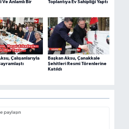
 Ve Anlamlı Bir
Toplantıya Ev Sahipliği Yaptı
ksu, Çalışanlarıyla
Başkan Aksu, Çanakkale
Bayramlaştı
Şehitleri Resmi Törenlerine
Katıldı