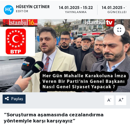
HÜSEYIN ÇETINER
14.01.2025 - 15:22
14.01.2025 - 1
EDITÖR
YAYINLANMA
GÜNCELLEM
Paylaş
-
+
A
A
“
Soruşturma aşamasında cezalandırma
yöntemiyle karşı karşıyayız”