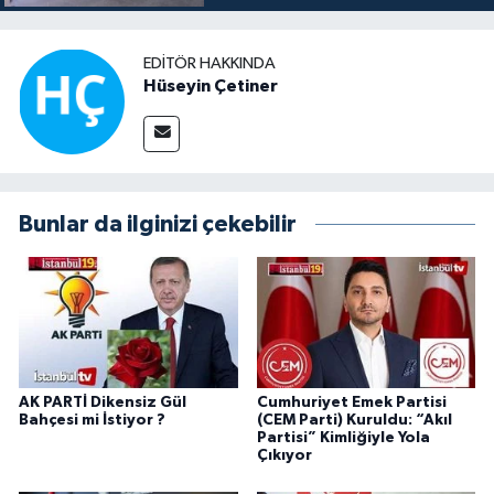
EDITÖR HAKKINDA
Hüseyin Çetiner
Bunlar da ilginizi çekebilir
AK PARTİ Dikensiz Gül
Cumhuriyet Emek Partisi
Bahçesi mi İstiyor ?
(CEM Parti) Kuruldu: “Akıl
Partisi” Kimliğiyle Yola
Çıkıyor