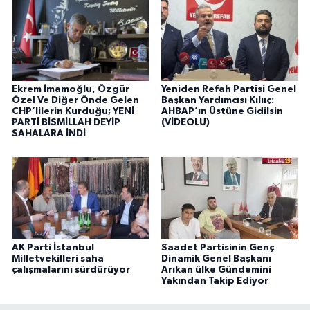
Ekrem İmamoğlu, Özgür
Yeniden Refah Partisi Genel
Özel Ve Diğer Önde Gelen
Başkan Yardımcısı Kılııç:
CHP’lilerin Kurduğu; YENİ
AHBAP’ın Üstüne Gidilsin
PARTİ BİSMİLLAH DEYİP
(VİDEOLU)
SAHALARA İNDİ
AK Parti İstanbul
Saadet Partisinin Genç
Milletvekilleri saha
Dinamik Genel Başkanı
çalışmalarını sürdürüyor
Arıkan ülke Gündemini
Yakından Takip Ediyor