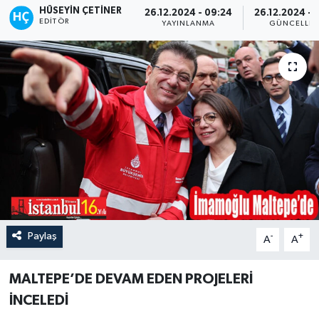
HÜSEYIN ÇETINER
26.12.2024 - 09:24
26.12.2024 - 
EDITÖR
YAYINLANMA
GÜNCELLE
Paylaş
-
+
A
A
MALTEPE’DE DEVAM EDEN PROJELERİ
İNCELEDİ