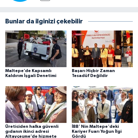
Bunlar da ilginizi çekebilir
Maltepe’de Kapsamlı
Başarı Hiçbir Zaman
Kaldırım İşgali Denetimi
Tesadüf Değildir
Üreticiden halka güvenli
İBB' Nin Maltepe'deki
gıdanın ikinci adresi
Kariyer Fuarı Yoğun İlgi
Altayçeşme’de hizmete
Gördü