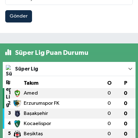
Gönder
Süper Lig Puan Durumu
Süper Lig
#
Takım
O
P
1
Amed
0
0
2
Erzurumspor FK
0
0
3
Başakşehir
0
0
4
Kocaelispor
0
0
5
Beşiktaş
0
0