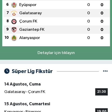
6
Eyüpspor
0
0
7
Galatasaray
0
0
8
Çorum FK
0
0
9
Gaziantep FK
0
0
10
Alanyaspor
0
0
Detaylar için tıklayın
Süper Lig Fikstür
14 Ağustos, Cuma
Galatasaray - Çorum FK
21:30
15 Ağustos, Cumartesi
Konyaspor - Rizespor
19:00