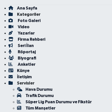
Ana Sayfa
Kategoriler
Foto Galeri
Video
Yazarlar
Firma Rehberi
Seri İlan
Röportaj
Biyografi
Anketler
Künye
İletişim
Servisler
Hava Durumu
Trafik Durumu
Süper Lig Puan Durumu ve Fikstür
Tüm Manşetler