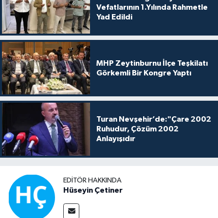
Vefatlarının 1.Yılında Rahmetle
Yad Edildi
MHP Zeytinburnu İlçe Teşkilatı
Görkemli Bir Kongre Yaptı
Turan Nevşehir’de:"Çare 2002
Ruhudur, Çözüm 2002
Anlayışıdır
EDITÖR HAKKINDA
Hüseyin Çetiner