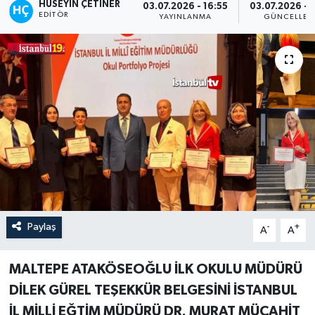
HÜSEYIN ÇETINER
03.07.2026 - 16:55
03.07.2026 - 
EDITÖR
YAYINLANMA
GÜNCELLEM
Paylaş
-
+
A
A
MALTEPE ATAKÖSEOĞLU İLK OKULU MÜDÜRÜ
DİLEK GÜREL TEŞEKKÜR BELGESİNİ İSTANBUL
İL MİLLİ EĞTİM MÜDÜRÜ DR. MURAT MÜCAHİT