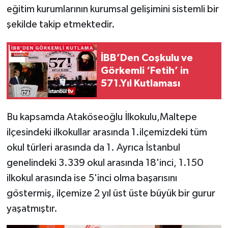
eğitim kurumlarının kurumsal gelişimini sistemli bir
şekilde takip etmektedir.
İBB’Den Coşkulu ve
Görkemli ‘Fetih’ in
571.Yıl Kutlaması
Bu kapsamda Ataköseoğlu İlkokulu,Maltepe
ilçesindeki ilkokullar arasında 1.ilçemizdeki tüm
okul türleri arasında da 1. Ayrıca İstanbul
genelindeki 3.339 okul arasında 18'inci, 1.150
ilkokul arasında ise 5'inci olma başarısını
göstermiş, ilçemize 2 yıl üst üste büyük bir gurur
yaşatmıştır.