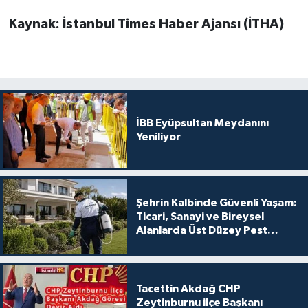
Kaynak: İstanbul Times Haber Ajansı (İTHA)
İBB Eyüpsultan Meydanını
Yeniliyor
Şehrin Kalbinde Güvenli Yaşam:
Ticari, Sanayi ve Bireysel
Alanlarda Üst Düzey Pest
Kontrol
Tacettin Akdağ CHP
Zeytinburnu ilçe Başkanı