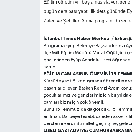
Eğitim öğretim yılı başlamasıyla yurt gene
bugün ders başı yaptı. İlk ders gününde
Zaferi ve Şehitleri Anma programı düzenle
İstanbul Times Haber Merkezi / Erhan Ş
Programa Eyüp Belediye Başkanı Remzi Ayd
İlçe Milli Eğitim Müdürü Murat Öğütçü, il
gazilerinden Eyüp Anadolu Lisesi öğrencisi
katıldı.
EĞİTİM CAMİASININ ÖNEMİNİ 15 TEM
Kürsüde yaptığı konuşmada öğrencilere v
başarılar dileyen Başkan Remzi Aydın konuş
çocuklarımız ve gençlerimiz için bu yıl d
camiası bizim için çok önemli.
Bunu 15 Temmuz'da da gördük. 15 Temmuz mi
anılmalı. Darbeye teşebbüs eden asker kılık
derslerini verdi. Bu millet geçmişine, gelec
LİSELİ GAZİ ADVİYE: CUMHURBAŞKANIM