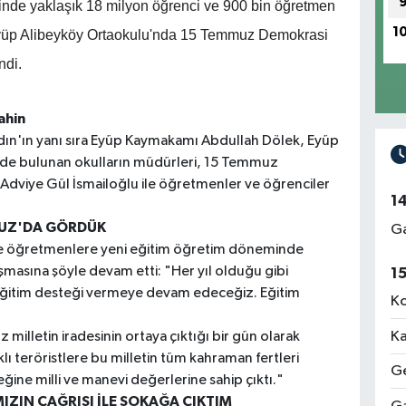
linde yaklaşık 18 milyon öğrenci ve 900 bin öğretmen
1
 Eyüp Alibeyköy Ortaokulu'nda 15 Temmuz Demokrasi
ndi.
ahin
ın'ın yanı sıra Eyüp Kaymakamı Abdullah Dölek, Eyüp
çede bulunan okulların müdürleri, 15 Temmuz
 Adviye Gül İsmailoğlu ile öğretmenler ve öğrenciler
1
MUZ'DA GÖRDÜK
Ga
e öğretmenlere yeni eğitim öğretim döneminde
masına şöyle devam etti: "Her yıl olduğu gibi
1
a eğitim desteği vermeye devam edeceğiz. Eğitim
Ko
Ka
lletin iradesinin ortaya çıktığı bir gün olarak
lı teröristlere bu milletin tüm kahraman fertleri
Ge
eğine milli ve manevi değerlerine sahip çıktı."
IZIN ÇAĞRISI İLE SOKAĞA ÇIKTIM