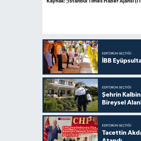
Kaynak: ;İstanbul Times Haber Ajansı (İ
EDITÖRÜN SEÇTIĞI
İBB Eyüpsult
EDITÖRÜN SEÇTIĞI
Şehrin Kalbin
Bireysel Ala
EDITÖRÜN SEÇTIĞI
Tacettin Akd
Atandı