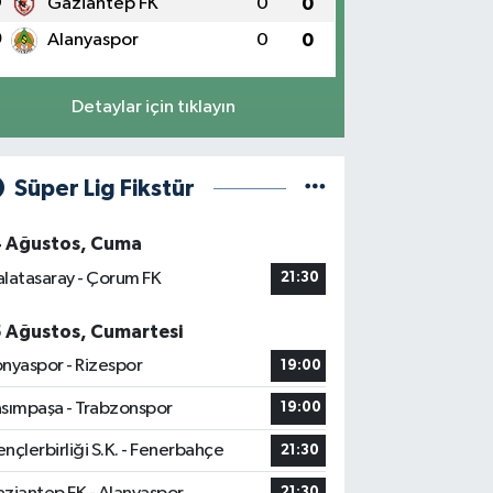
9
Gaziantep FK
0
0
0
Alanyaspor
0
0
Detaylar için tıklayın
Süper Lig Fikstür
4 Ağustos, Cuma
latasaray - Çorum FK
21:30
5 Ağustos, Cumartesi
nyaspor - Rizespor
19:00
sımpaşa - Trabzonspor
19:00
nçlerbirliği S.K. - Fenerbahçe
21:30
21:30