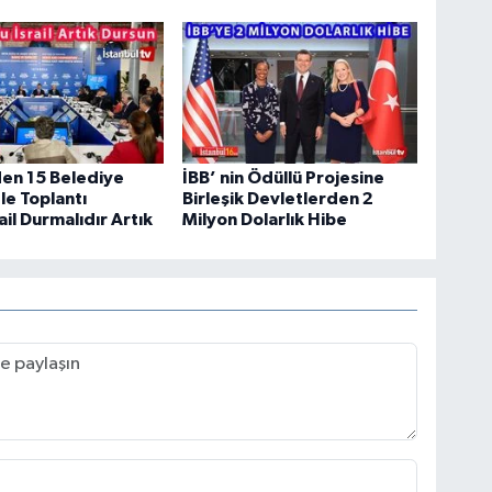
en 15 Belediye
İBB’ nin Ödüllü Projesine
le Toplantı
Birleşik Devletlerden 2
ail Durmalıdır Artık
Milyon Dolarlık Hibe