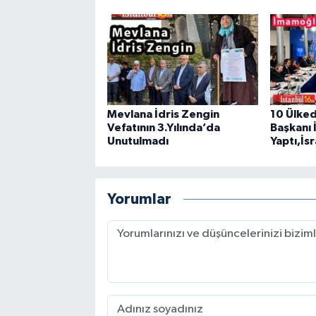
Mevlana İdris Zengin
10 Ülked
Vefatının 3.Yılında’da
Başkanı İ
Unutulmadı
Yaptı,İsr
Yorumlar