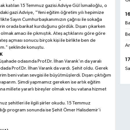
Ga
k katılan 15 Temmuz gazisi Adviye Gül İsmailoğlu, o
ndaki gazi Adviye, "Yeni eğitim öğretim yılı hepimize
1
rlikte Sayın Cumhurbaşkanımızın çağrısı ile sokağa
Ba
erin orada barikat kurduğunu gördük. Dışarı çıkarken
lmak amacı ile çıkmıştık. Ateş açtıklarını göre göre
Be
teş açması sonucu birçok kişi ile birlikte ben de
Am
ım." şeklinde konuştu.
K
1
şahade odasında Prof.Dr. İlhan Varank'ın da yaralı
Sa
ada Prof.Dr. İlhan Varank da vardı. Şehit oldu. Gerek
 beni vatan sevgisi ile büyütmüşlerdi. Dışarı çıktığım
r yaparım. Şimdi yapmamız gereken ise artık eğitim
na millete yararlı bireyler olmak ve bu vatana hizmet
şehitleri ile ilgili şiirler okudu. 15 Temmuz
tıldığı program sonunda ise Şehit Ömer Halisdemir'i