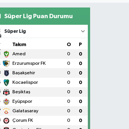
Süper Lig Puan Durumu
Süper Lig
#
Takım
O
P
1
Amed
0
0
2
Erzurumspor FK
0
0
3
Başakşehir
0
0
4
Kocaelispor
0
0
5
Beşiktaş
0
0
6
Eyüpspor
0
0
7
Galatasaray
0
0
8
Çorum FK
0
0