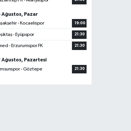
ziantep FK - Alanyaspor
6 Ağustos, Pazar
şakşehir - Kocaelispor
19:00
şiktaş - Eyüpspor
21:30
ed - Erzurumspor FK
21:30
7 Ağustos, Pazartesi
msunspor - Göztepe
21:30