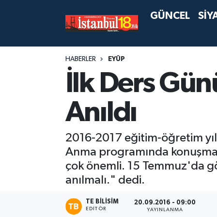
GÜNCEL
SİY
HABERLER
EYÜP
İlk Ders Gü
Anıldı
2016-2017 eğitim-öğretim yıl
Anma programında konuşma ya
çok önemli. 15 Temmuz'da gör
anılmalı." dedi.
TE BILISIM
20.09.2016 - 09:00
EDITÖR
YAYINLANMA