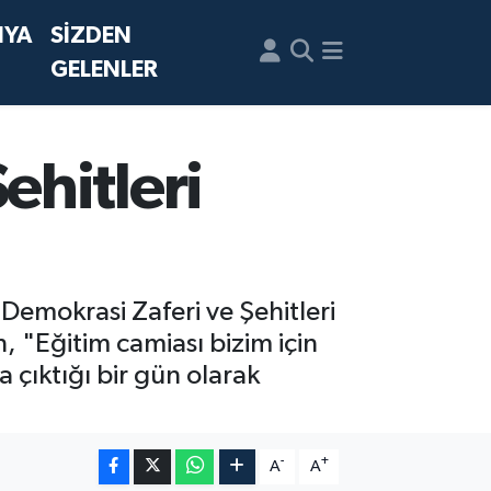
NYA
SİZDEN
GELENLER
ehitleri
emokrasi Zaferi ve Şehitleri
"Eğitim camiası bizim için
çıktığı bir gün olarak
-
+
A
A