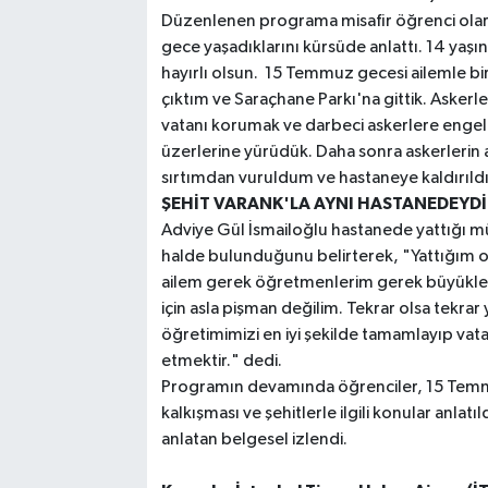
Düzenlenen programa misafir öğrenci olara
gece yaşadıklarını kürsüde anlattı. 14 yaşı
hayırlı olsun. 15 Temmuz gecesi ailemle bi
çıktım ve Saraçhane Parkı'na gittik. Askerl
vatanı korumak ve darbeci askerlere engel o
üzerlerine yürüdük. Daha sonra askerlerin a
sırtımdan vuruldum ve hastaneye kaldırıld
ŞEHİT VARANK'LA AYNI HASTANEDEYDİ
Adviye Gül İsmailoğlu hastanede yattığı mü
halde bulunduğunu belirterek, "Yattığım od
ailem gerek öğretmenlerim gerek büyüklerim
için asla pişman değilim. Tekrar olsa tekra
öğretimimizi en iyi şekilde tamamlayıp vata
etmektir." dedi.
Programın devamında öğrenciler, 15 Temmuz 
kalkışması ve şehitlerle ilgili konular anla
anlatan belgesel izlendi.