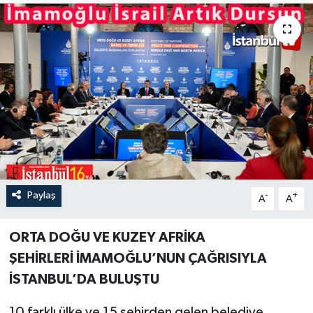
Paylaş
-
+
A
A
ORTA DOĞU VE KUZEY AFRİKA
ŞEHİRLERİ İMAMOĞLU’NUN ÇAĞRISIYLA
İSTANBUL’DA BULUŞTU
10 farklı ülke ve 15 şehirden gelen belediye