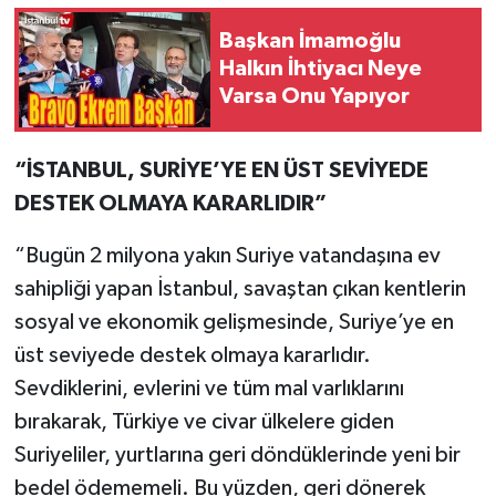
Başkan İmamoğlu
Halkın İhtiyacı Neye
Varsa Onu Yapıyor
“İSTANBUL, SURİYE’YE EN ÜST SEVİYEDE
DESTEK OLMAYA KARARLIDIR”
“Bugün 2 milyona yakın Suriye vatandaşına ev
sahipliği yapan İstanbul, savaştan çıkan kentlerin
sosyal ve ekonomik gelişmesinde, Suriye’ye en
üst seviyede destek olmaya kararlıdır.
Sevdiklerini, evlerini ve tüm mal varlıklarını
bırakarak, Türkiye ve civar ülkelere giden
Suriyeliler, yurtlarına geri döndüklerinde yeni bir
bedel ödememeli. Bu yüzden, geri dönerek