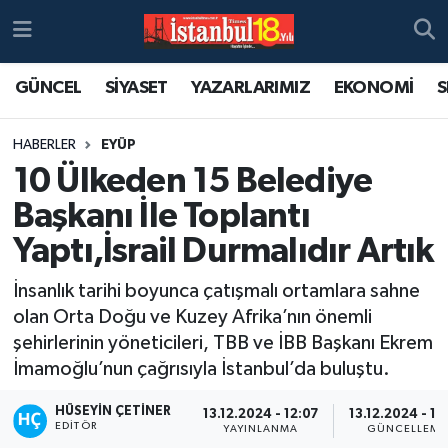
GÜNCEL
SİYASET
YAZARLARIMIZ
EKONOMİ
S
HABERLER
EYÜP
10 Ülkeden 15 Belediye
Başkanı İle Toplantı
Yaptı,İsrail Durmalıdır Artık
İnsanlık tarihi boyunca çatışmalı ortamlara sahne
olan Orta Doğu ve Kuzey Afrika’nın önemli
şehirlerinin yöneticileri, TBB ve İBB Başkanı Ekrem
İmamoğlu’nun çağrısıyla İstanbul’da buluştu.
HÜSEYIN ÇETINER
13.12.2024 - 12:07
13.12.2024 - 12
EDITÖR
YAYINLANMA
GÜNCELLEME