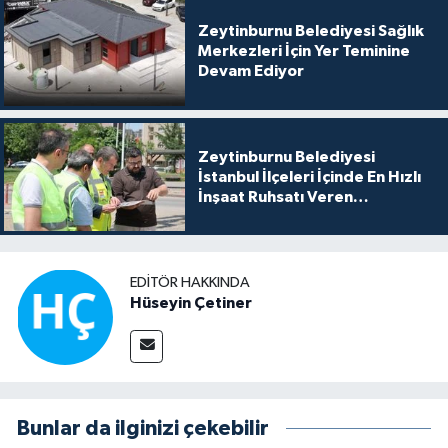
Zeytinburnu Belediyesi Sağlık
Merkezleri İçin Yer Teminine
Devam Ediyor
Zeytinburnu Belediyesi
İstanbul İlçeleri İçinde En Hızlı
İnşaat Ruhsatı Veren
Belediyeler Arasında Yer Alıyor
EDITÖR HAKKINDA
Hüseyin Çetiner
Bunlar da ilginizi çekebilir