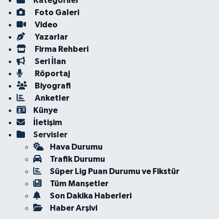
Kategoriler
Foto Galeri
Video
Yazarlar
Firma Rehberi
Seri İlan
Röportaj
Biyografi
Anketler
Künye
İletişim
Servisler
Hava Durumu
Trafik Durumu
Süper Lig Puan Durumu ve Fikstür
Tüm Manşetler
Son Dakika Haberleri
Haber Arşivi