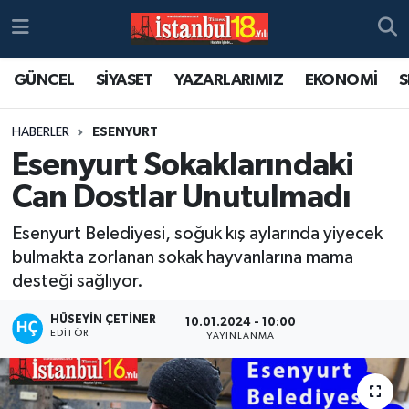
GÜNCEL
SİYASET
YAZARLARIMIZ
EKONOMİ
S
HABERLER
ESENYURT
Esenyurt Sokaklarındaki
Can Dostlar Unutulmadı
Esenyurt Belediyesi, soğuk kış aylarında yiyecek
bulmakta zorlanan sokak hayvanlarına mama
desteği sağlıyor.
HÜSEYIN ÇETINER
10.01.2024 - 10:00
EDITÖR
YAYINLANMA