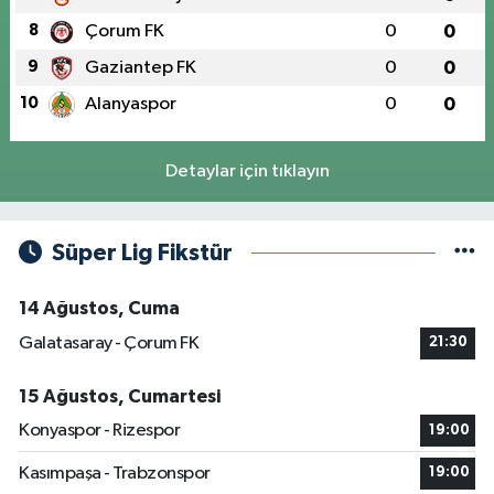
8
Çorum FK
0
0
9
Gaziantep FK
0
0
10
Alanyaspor
0
0
Detaylar için tıklayın
Süper Lig Fikstür
14 Ağustos, Cuma
Galatasaray - Çorum FK
21:30
15 Ağustos, Cumartesi
Konyaspor - Rizespor
19:00
Kasımpaşa - Trabzonspor
19:00