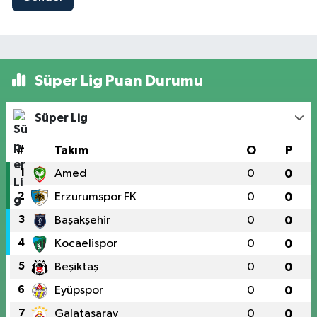
Süper Lig Puan Durumu
Süper Lig
#
Takım
O
P
1
Amed
0
0
2
Erzurumspor FK
0
0
3
Başakşehir
0
0
4
Kocaelispor
0
0
5
Beşiktaş
0
0
6
Eyüpspor
0
0
7
Galatasaray
0
0