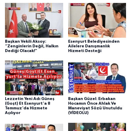
Başkan Vekili Aksoy:
Esenyurt Belediyesinden
“Zenginlerin Değil, Halkın
Ailelere Danışmanlık
Dediği Olacak!"
Hizmeti Desteği
Lezzetin Yeni Adı Güneş
Başkan Güzel: Erbakan
(Goşt) Et Esenyurt'a 8
Hocamın Önce Ahlak Ve
Temmuz'da Hizmete
Maneviyat Sözü Unutuldu
Açılıyor
(VİDEOLU)