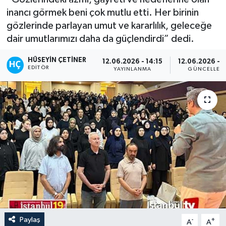
inancı görmek beni çok mutlu etti. Her birinin
gözlerinde parlayan umut ve kararlılık, geleceğe
dair umutlarımızı daha da güçlendirdi” dedi.
HÜSEYIN ÇETINER
12.06.2026 - 14:15
12.06.2026 - 1
EDITÖR
YAYINLANMA
GÜNCELLEM
Paylaş
-
+
A
A