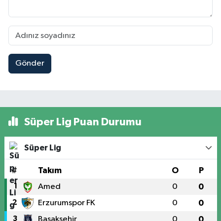
Gönder
Süper Lig Puan Durumu
Süper Lig
#
Takım
O
P
1
Amed
0
0
2
Erzurumspor FK
0
0
3
Başakşehir
0
0