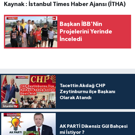
Kaynak : İstanbul Times Haber Ajansı (İTHA)
Başkan İBB'Nin
Projelerini Yerinde
İnceledi
Tacettin Akdağ CHP
Zeytinburnu ilçe Başkanı
Olarak Atandı
AK PARTİ Dikensiz Gül Bahçesi
mi İstiyor ?