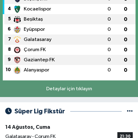
4
Kocaelispor
0
0
5
Beşiktaş
0
0
6
Eyüpspor
0
0
7
Galatasaray
0
0
8
Çorum FK
0
0
9
Gaziantep FK
0
0
10
Alanyaspor
0
0
Detaylar için tıklayın
Süper Lig Fikstür
14 Ağustos, Cuma
Galatasaray - Çorum FK
21:30