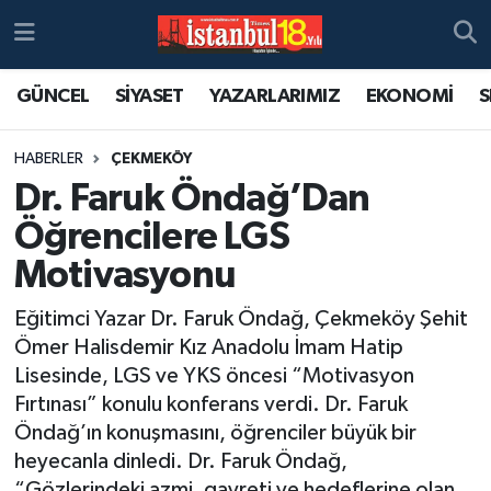
GÜNCEL
SİYASET
YAZARLARIMIZ
EKONOMİ
S
HABERLER
ÇEKMEKÖY
Dr. Faruk Öndağ’Dan
Öğrencilere LGS
Motivasyonu
Eğitimci Yazar Dr. Faruk Öndağ, Çekmeköy Şehit
Ömer Halisdemir Kız Anadolu İmam Hatip
Lisesinde, LGS ve YKS öncesi “Motivasyon
Fırtınası” konulu konferans verdi. Dr. Faruk
Öndağ’ın konuşmasını, öğrenciler büyük bir
heyecanla dinledi. Dr. Faruk Öndağ,
“Gözlerindeki azmi, gayreti ve hedeflerine olan