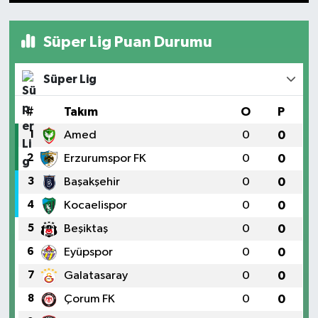
Süper Lig Puan Durumu
Süper Lig
#
Takım
O
P
1
Amed
0
0
2
Erzurumspor FK
0
0
3
Başakşehir
0
0
4
Kocaelispor
0
0
5
Beşiktaş
0
0
6
Eyüpspor
0
0
7
Galatasaray
0
0
8
Çorum FK
0
0