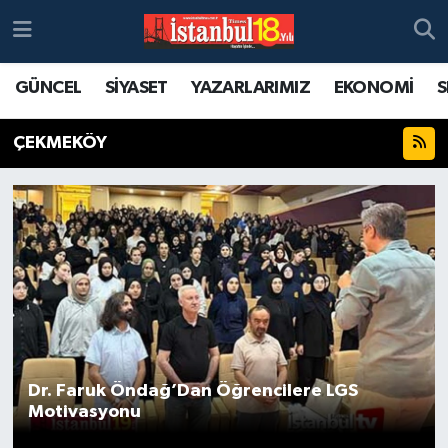
GÜNCEL
SİYASET
YAZARLARIMIZ
EKONOMİ
S
ÇEKMEKÖY
Dr. Faruk Öndağ’Dan Öğrencilere LGS
Motivasyonu