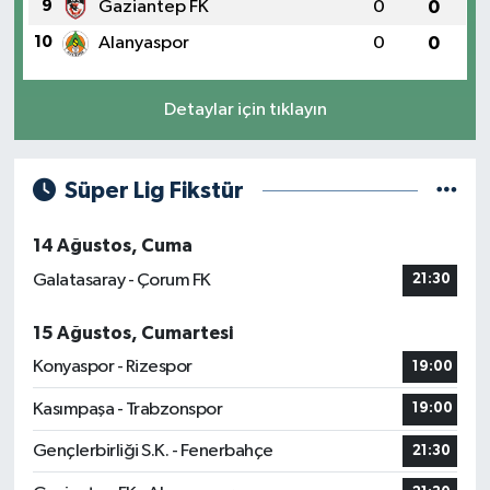
9
Gaziantep FK
0
0
10
Alanyaspor
0
0
Detaylar için tıklayın
Süper Lig Fikstür
14 Ağustos, Cuma
Galatasaray - Çorum FK
21:30
15 Ağustos, Cumartesi
Konyaspor - Rizespor
19:00
Kasımpaşa - Trabzonspor
19:00
Gençlerbirliği S.K. - Fenerbahçe
21:30