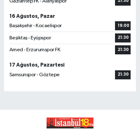
Gaziantep FK - Alanyaspor
21:30
16 Ağustos, Pazar
Başakşehir - Kocaelispor
19:00
Beşiktaş - Eyüpspor
21:30
Amed - Erzurumspor FK
21:30
17 Ağustos, Pazartesi
Samsunspor - Göztepe
21:30