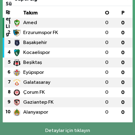
#
Takım
O
P
1
Amed
0
0
2
Erzurumspor FK
0
0
3
Başakşehir
0
0
4
Kocaelispor
0
0
5
Beşiktaş
0
0
6
Eyüpspor
0
0
7
Galatasaray
0
0
8
Çorum FK
0
0
9
Gaziantep FK
0
0
10
Alanyaspor
0
0
Detaylar için tıklayın