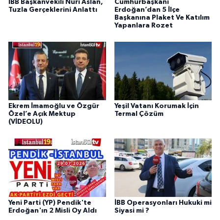
İBB Başkanvekili Nuri Aslan,
Cumhurbaşkanı
Tuzla Gerçeklerini Anlattı
Erdoğan’dan 5 İlçe
Başkanına Plaket Ve Katılım
Yapanlara Rozet
Ekrem İmamoğlu ve Özgür
Yeşil Vatanı Korumak İçin
Özel’e Açık Mektup
Termal Çözüm
(VİDEOLU)
Yeni Parti (YP) Pendik'te
İBB Operasyonları Hukuki mi
Erdoğan'ın 2 Misli Oy Aldı
Siyasi mi ?