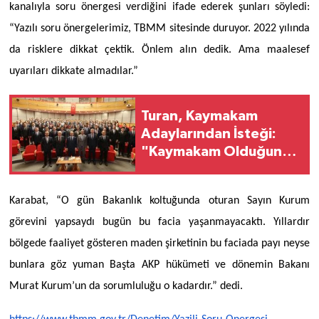
kanalıyla soru önergesi verdiğini ifade ederek şunları söyledi:
“Yazılı soru önergelerimiz, TBMM sitesinde duruyor. 2022 yılında
da risklere dikkat çektik. Önlem alın dedik. Ama maalesef
uyarıları dikkate almadılar.”
Turan, Kaymakam
Adaylarından İsteği:
"Kaymakam Olduğunuz
Günü Unutmayın
Karabat, “O gün Bakanlık koltuğunda oturan Sayın Kurum
görevini yapsaydı bugün bu facia yaşanmayacaktı. Yıllardır
bölgede faaliyet gösteren maden şirketinin bu faciada payı neyse
bunlara göz yuman Başta AKP hükümeti ve dönemin Bakanı
Murat Kurum’un da sorumluluğu o kadardır.” dedi.