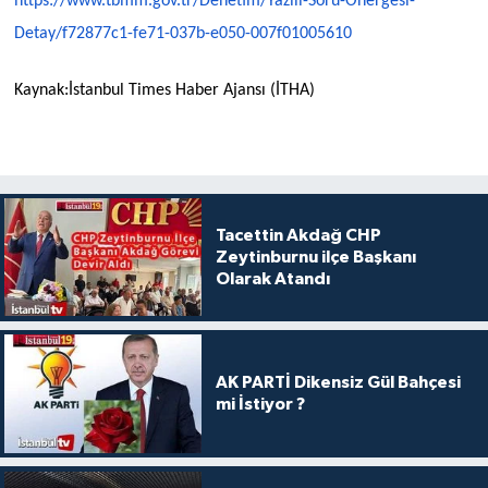
https://www.tbmm.gov.tr/
Denetim/Yazili-Soru-Onergesi-
Detay/f72877c1-fe71-037b-e050-
007f01005610
Kaynak:İstanbul Times Haber Ajansı (İTHA)
Tacettin Akdağ CHP
Zeytinburnu ilçe Başkanı
Olarak Atandı
AK PARTİ Dikensiz Gül Bahçesi
mi İstiyor ?