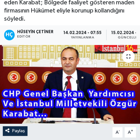
eden Karabat; Bölgede faaliyet gösteren maden
firmasının Hükümet eliyle korunup kollandığını
söyledi.
HÜSEYIN ÇETINER
14.02.2024 - 07:55
15.02.2024 - 
EDITÖR
YAYINLANMA
GÜNCELLE
Paylaş
-
+
A
A