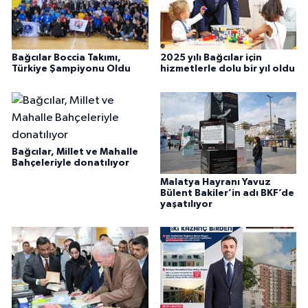
Bağcılar Boccia Takımı,
2025 yılı Bağcılar için
Türkiye Şampiyonu Oldu
hizmetlerle dolu bir yıl oldu
Bağcılar, Millet ve Mahalle
Bahçeleriyle donatılıyor
Malatya Hayranı Yavuz
Bülent Bakiler’in adı BKF’de
yaşatılıyor