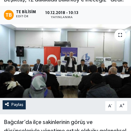
TE BILISIM
10.12.2018 - 10:13
EDITÖR
YAYINLANMA
Paylaş
-
+
A
A
Bağcılar’da ilçe sakinlerinin görüş ve