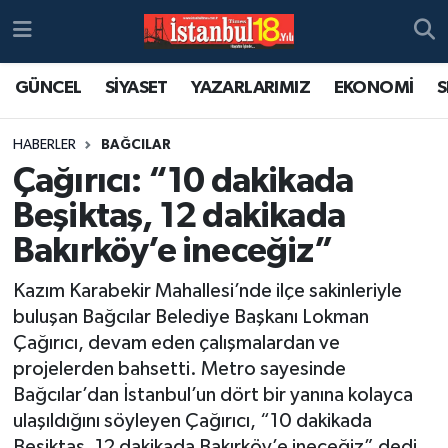
GÜNCEL
SİYASET
YAZARLARIMIZ
EKONOMİ
S
HABERLER
BAĞCILAR
Çağırıcı: “10 dakikada
Beşiktaş, 12 dakikada
Bakırköy’e ineceğiz”
Kazım Karabekir Mahallesi’nde ilçe sakinleriyle
buluşan Bağcılar Belediye Başkanı Lokman
Çağırıcı, devam eden çalışmalardan ve
projelerden bahsetti. Metro sayesinde
Bağcılar’dan İstanbul’un dört bir yanına kolayca
ulaşıldığını söyleyen Çağırıcı, “10 dakikada
Beşiktaş, 12 dakikada Bakırköy’e ineceğiz” dedi.