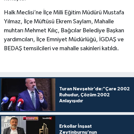
Halk Meclisi’ne İlçe Milli Eğitim Müdürü Mustafa
Yılmaz, İlçe Müftüsü Ekrem Saylam, Mahalle
muhtarı Mehmet Kılıç, Bağcılar Belediye Başkan
yardımcıları, İlçe Emniyet Müdürlüğü, İGDAŞ ve
BEDAŞ temsilcileri ve mahalle sakinleri katıldı.
Turan Nevşehir’de:"Çare 2002
Ruhudur, Çözüm 2002
Anlayışıdır
Erkollar İnşaat
Zeytinburnu’nun