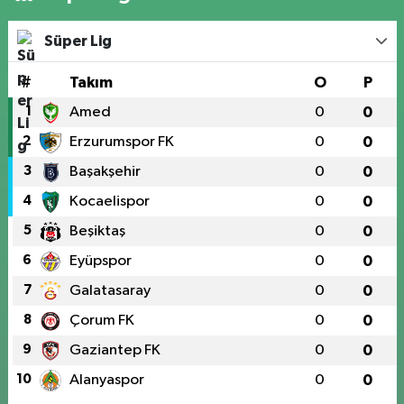
Süper Lig
#
Takım
O
P
1
Amed
0
0
2
Erzurumspor FK
0
0
3
Başakşehir
0
0
4
Kocaelispor
0
0
5
Beşiktaş
0
0
6
Eyüpspor
0
0
7
Galatasaray
0
0
8
Çorum FK
0
0
9
Gaziantep FK
0
0
10
Alanyaspor
0
0