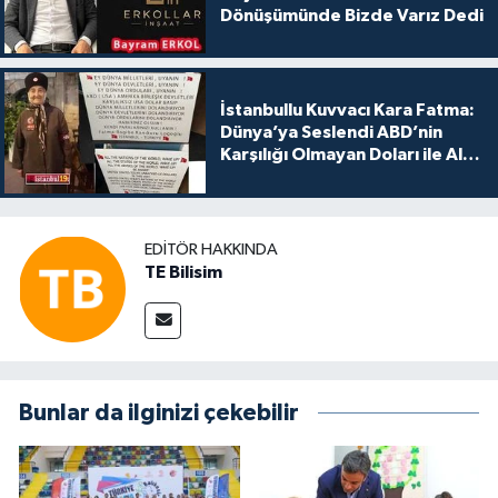
Dönüşümünde Bizde Varız Dedi
İstanbullu Kuvvacı Kara Fatma:
Dünya’ya Seslendi ABD’nin
Karşılığı Olmayan Doları ile Alış
Veriş Yapmayın Dedi
EDITÖR HAKKINDA
TE Bilisim
Bunlar da ilginizi çekebilir