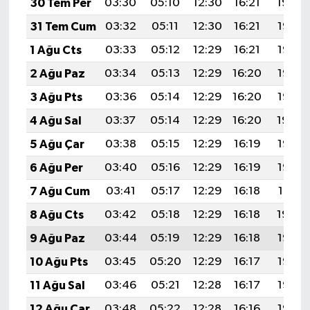
30 Tem Per
03:30
05:10
12:30
16:21
19:39
31 Tem Cum
03:32
05:11
12:30
16:21
19:38
1 Ağu Cts
03:33
05:12
12:29
16:21
19:37
2 Ağu Paz
03:34
05:13
12:29
16:20
19:36
3 Ağu Pts
03:36
05:14
12:29
16:20
19:35
4 Ağu Sal
03:37
05:14
12:29
16:20
19:34
5 Ağu Çar
03:38
05:15
12:29
16:19
19:33
6 Ağu Per
03:40
05:16
12:29
16:19
19:32
7 Ağu Cum
03:41
05:17
12:29
16:18
19:31
8 Ağu Cts
03:42
05:18
12:29
16:18
19:30
9 Ağu Paz
03:44
05:19
12:29
16:18
19:28
10 Ağu Pts
03:45
05:20
12:29
16:17
19:27
11 Ağu Sal
03:46
05:21
12:28
16:17
19:26
12 Ağu Çar
03:48
05:22
12:28
16:16
19:25