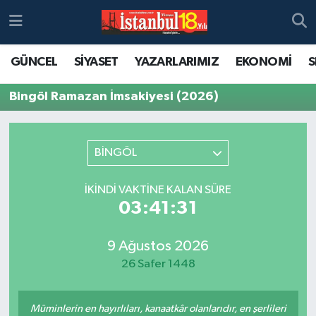
GÜNCEL
SİYASET
YAZARLARIMIZ
EKONOMİ
S
Bingöl Ramazan İmsakiyesi (2026)
BİNGÖL
İKINDI VAKTINE KALAN SÜRE
03:41:31
9 Ağustos 2026
26 Safer 1448
Müminlerin en hayırlıları, kanaatkâr olanlarıdır, en şerlileri