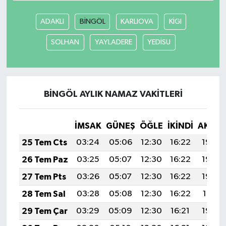
ADAKLI
BİNGÖL
KARLIOVA
KİGI
SOLHAN
YAYLADERE
YEDİSU
BİNGÖL AYLIK NAMAZ VAKITLERI
İMSAK
GÜNEŞ
ÖĞLE
İKINDI
AKŞA
25 Tem Cts
03:24
05:06
12:30
16:22
19:43
26 Tem Paz
03:25
05:07
12:30
16:22
19:43
27 Tem Pts
03:26
05:07
12:30
16:22
19:42
28 Tem Sal
03:28
05:08
12:30
16:22
19:41
29 Tem Çar
03:29
05:09
12:30
16:21
19:40