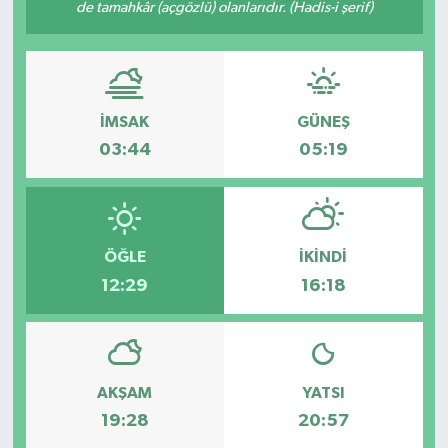
de tamahkâr (açgözlü) olanlarıdır. (Hadis-i şerif)
İMSAK
GÜNEŞ
03:44
05:19
ÖĞLE
İKINDI
12:29
16:18
AKŞAM
YATSI
19:28
20:57