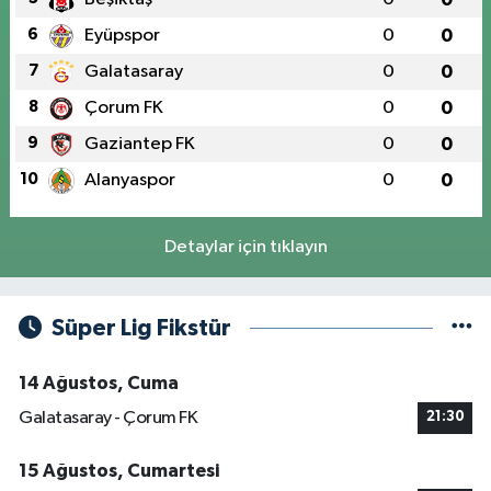
6
Eyüpspor
0
0
7
Galatasaray
0
0
8
Çorum FK
0
0
9
Gaziantep FK
0
0
10
Alanyaspor
0
0
Detaylar için tıklayın
Süper Lig Fikstür
14 Ağustos, Cuma
Galatasaray - Çorum FK
21:30
15 Ağustos, Cumartesi