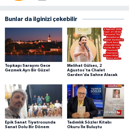
Bunlar da ilginizi çekebilir
Topkapı Sarayını Gece
Melihat Gülses, 2
Gezmek Ayrı Bir Güzel
Ağustos’ta Chalet
Garden’da Sahne Alacak
Epik Sanat Tiyatrosunda
Tadımlık Sözler Kitabı
Sanat Dolu Bir Dönem
Okuru İle Buluştu