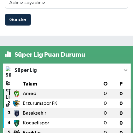
Gönder
Süper Lig Puan Durumu
Süper Lig
#
Takım
O
P
1
Amed
0
0
2
Erzurumspor FK
0
0
3
Başakşehir
0
0
4
Kocaelispor
0
0
5
Beşiktaş
0
0