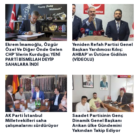
Ekrem İmamoğlu, Özgür
Yeniden Refah Partisi Genel
Özel Ve Diğer Önde Gelen
Başkan Yardımcısı Kılııç:
CHP’lilerin Kurduğu; YENİ
AHBAP’ın Üstüne Gidilsin
PARTİ BİSMİLLAH DEYİP
(VİDEOLU)
SAHALARA İNDİ
AK Parti İstanbul
Saadet Partisinin Genç
Milletvekilleri saha
Dinamik Genel Başkanı
çalışmalarını sürdürüyor
Arıkan ülke Gündemini
Yakından Takip Ediyor