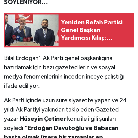
SÖYLENİYOR…
Yeniden Refah Partisi
Genel Başkan
Yardımcısı Kılııç:
AHBAP’ın Üstüne
Gidilsin (VİDEOLU)
Bilal Erdoğan’ı Ak Parti genel başkanlığına
hazırlamak için bazı gazetecilerin ve sosyal
medya fenomenlerinin inceden inceye çalıştığı
ifade ediliyor.
Ak Parti içinde uzun süre siyasette yapan ve 24
yıldı Ak Partiyi yakından takip eden Gazeteci
yazar
Hüseyin Çetiner
konu ile ilgili şunları
söyledi
“Erdoğan Davutoğlu ve Babacan
başta olmak üzere bir zamanlar en