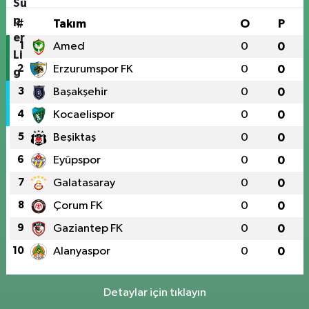
#
Takım
O
P
1
Amed
0
0
2
Erzurumspor FK
0
0
3
Başakşehir
0
0
4
Kocaelispor
0
0
5
Beşiktaş
0
0
6
Eyüpspor
0
0
7
Galatasaray
0
0
8
Çorum FK
0
0
9
Gaziantep FK
0
0
10
Alanyaspor
0
0
Detaylar için tıklayın