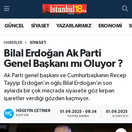
GÜNCEL
SİYASET
YAZARLARIMIZ
EKONOMİ
S
HABERLER
SİYASET
Bilal Erdoğan Ak Parti
Genel Başkanı mı Oluyor ?
Ak Parti genel başkanı ve Cumhurbaşkanın Recep
Tayyip Erdoğan’ın oğlu Bilal Erdoğan’ın son
aylarda bir çok mecrada siyasete göz kırpan
işaretler verdiği gözden kaçmıyor.
HÜSEYIN ÇETINER
01.09.2025 - 08:34
01.09.2025 -
EDITÖR
YAYINLANMA
GÜNCELLE