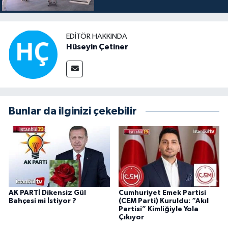
EDITÖR HAKKINDA
Hüseyin Çetiner
Bunlar da ilginizi çekebilir
AK PARTİ Dikensiz Gül
Cumhuriyet Emek Partisi
Bahçesi mi İstiyor ?
(CEM Parti) Kuruldu: “Akıl
Partisi” Kimliğiyle Yola
Çıkıyor