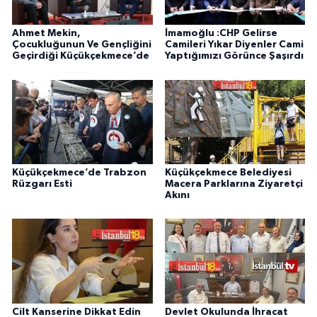
Ahmet Mekin,
İmamoğlu :CHP Gelirse
Çocukluğunun Ve Gençliğini
Camileri Yıkar Diyenler Cami
Geçirdiği Küçükçekmece’de
Yaptığımızı Görünce Şaşırdı
Küçükçekmece’de Trabzon
Küçükçekmece Belediyesi
Rüzgarı Esti
Macera Parklarına Ziyaretçi
Akını
Cilt Kanserine Dikkat Edin
Devlet Okulunda İhracat