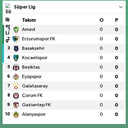
Süper Lig
#
Takım
O
P
1
Amed
0
0
2
Erzurumspor FK
0
0
3
Başakşehir
0
0
4
Kocaelispor
0
0
5
Beşiktaş
0
0
6
Eyüpspor
0
0
7
Galatasaray
0
0
8
Çorum FK
0
0
9
Gaziantep FK
0
0
10
Alanyaspor
0
0