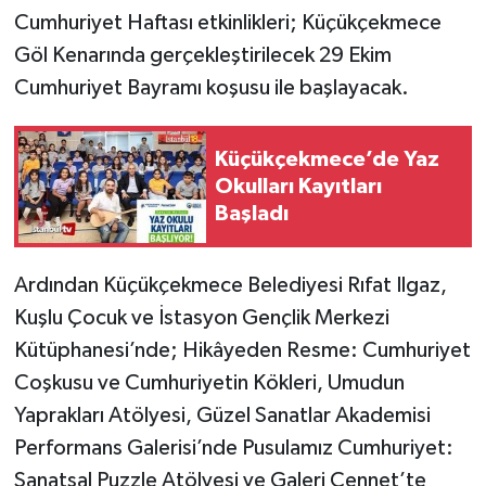
Cumhuriyet Haftası etkinlikleri; Küçükçekmece
Göl Kenarında gerçekleştirilecek 29 Ekim
Cumhuriyet Bayramı koşusu ile başlayacak.
Küçükçekmece’de Yaz
Okulları Kayıtları
Başladı
Ardından Küçükçekmece Belediyesi Rıfat Ilgaz,
Kuşlu Çocuk ve İstasyon Gençlik Merkezi
Kütüphanesi’nde; Hikâyeden Resme: Cumhuriyet
Coşkusu ve Cumhuriyetin Kökleri, Umudun
Yaprakları Atölyesi, Güzel Sanatlar Akademisi
Performans Galerisi’nde Pusulamız Cumhuriyet:
Sanatsal Puzzle Atölyesi ve Galeri Cennet’te