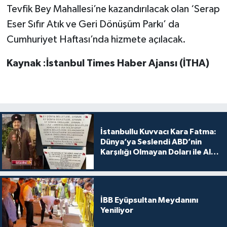
Tevfik Bey Mahallesi’ne kazandırılacak olan ‘Serap
Eser Sıfır Atık ve Geri Dönüşüm Parkı’ da
Cumhuriyet Haftası’nda hizmete açılacak.
Kaynak :İstanbul Times Haber Ajansı (İTHA)
İstanbullu Kuvvacı Kara Fatma:
Dünya’ya Seslendi ABD’nin
Karşılığı Olmayan Doları ile Alış
Veriş Yapmayın Dedi
İBB Eyüpsultan Meydanını
Yeniliyor