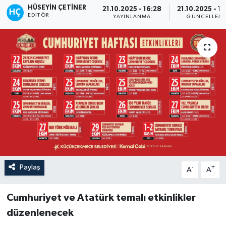
HÜSEYIN ÇETINER
21.10.2025 - 16:28
21.10.2025 - 1
EDITÖR
YAYINLANMA
GÜNCELLEM
Paylaş
-
+
A
A
Cumhuriyet ve Atatürk temalı etkinlikler
düzenlenecek