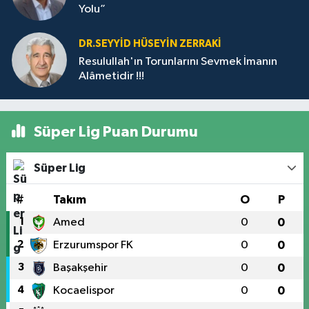
Yolu”
DR.SEYYID HÜSEYIN ZERRAKI
Resulullah'ın Torunlarını Sevmek İmanın
Alâmetidir !!!
Süper Lig Puan Durumu
Süper Lig
#
Takım
O
P
1
Amed
0
0
2
Erzurumspor FK
0
0
3
Başakşehir
0
0
4
Kocaelispor
0
0