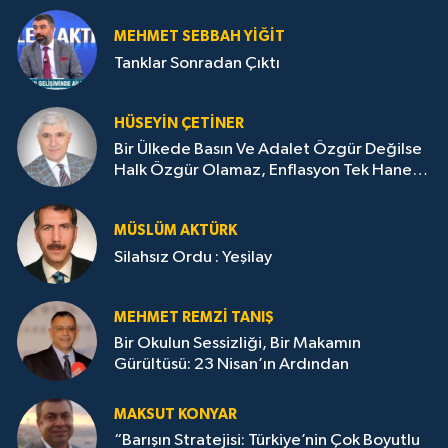
MEHMET SEBBAH YİĞİT
Tanklar Sonradan Çıktı
HÜSEYIN ÇETİNER
Bir Ülkede Basın Ve Adalet Özgür Değilse
Halk Özgür Olamaz, Enflasyon Tek Haneye
Düşemez
MÜSLÜM AKTÜRK
Silahsız Ordu : Yeşilay
MEHMET REMZI TANIŞ
Bir Okulun Sessizliği, Bir Makamın
Gürültüsü: 23 Nisan’ın Ardından
MAKSUT KONYAR
“Barışın Stratejisi: Türkiye’nin Çok Boyutlu