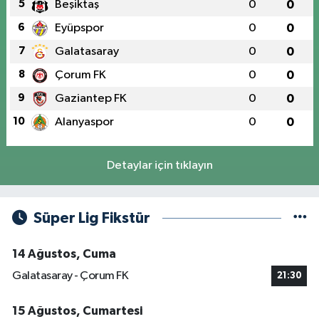
5
Beşiktaş
0
0
6
Eyüpspor
0
0
7
Galatasaray
0
0
8
Çorum FK
0
0
9
Gaziantep FK
0
0
10
Alanyaspor
0
0
Detaylar için tıklayın
Süper Lig Fikstür
14 Ağustos, Cuma
Galatasaray - Çorum FK
21:30
15 Ağustos, Cumartesi