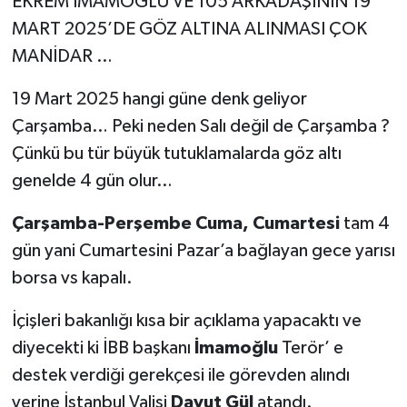
EKREM İMAMOĞLU VE 105 ARKADAŞININ 19
MART 2025’DE GÖZ ALTINA ALINMASI ÇOK
MANİDAR …
19 Mart 2025 hangi güne denk geliyor
Çarşamba… Peki neden Salı değil de Çarşamba ?
Çünkü bu tür büyük tutuklamalarda göz altı
genelde 4 gün olur…
Çarşamba-Perşembe Cuma, Cumartesi
tam 4
gün yani Cumartesini Pazar’a bağlayan gece yarısı
borsa vs kapalı.
İçişleri bakanlığı kısa bir açıklama yapacaktı ve
diyecekti ki İBB başkanı
İmamoğlu
Terör’ e
destek verdiği gerekçesi ile görevden alındı
yerine İstanbul Valisi
Davut Gül
atandı.