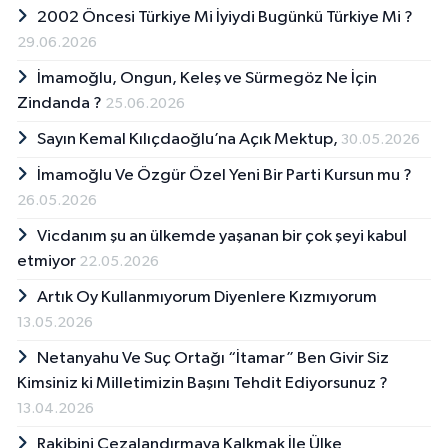
2002 Öncesi Türkiye Mi İyiydi Bugünkü Türkiye Mi ?
29.06.2026
İmamoğlu, Ongun, Keleş ve Sürmegöz Ne İçin
Zindanda ?
25.06.2026
Sayın Kemal Kılıçdaoğlu’na Açık Mektup,
30.05.2026
İmamoğlu Ve Özgür Özel Yeni Bir Parti Kursun mu ?
26.05.2026
Vicdanım şu an ülkemde yaşanan bir çok şeyi kabul
etmiyor
22.05.2026
Artık Oy Kullanmıyorum Diyenlere Kızmıyorum
13.05.2026
Netanyahu Ve Suç Ortağı “İtamar” Ben Givir Siz
Kimsiniz ki Milletimizin Başını Tehdit Ediyorsunuz ?
13.04.2026
Rakibini Cezalandırmaya Kalkmak İle Ülke