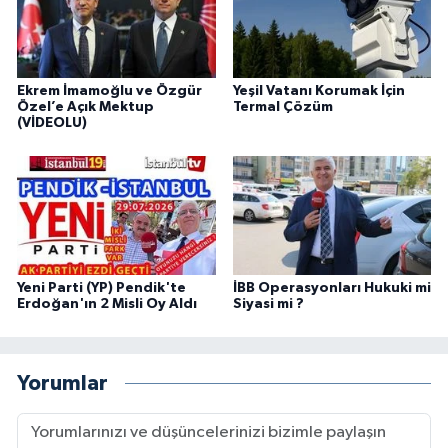
Ekrem İmamoğlu ve Özgür
Yeşil Vatanı Korumak İçin
Özel’e Açık Mektup
Termal Çözüm
(VİDEOLU)
Yeni Parti (YP) Pendik'te
İBB Operasyonları Hukuki mi
Erdoğan'ın 2 Misli Oy Aldı
Siyasi mi ?
Yorumlar