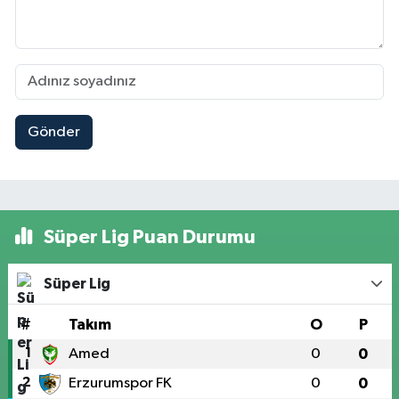
Gönder
Süper Lig Puan Durumu
Süper Lig
#
Takım
O
P
1
Amed
0
0
2
Erzurumspor FK
0
0