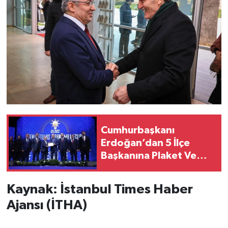
Cumhurbaşkanı
Erdoğan’dan 5 İlçe
Başkanına Plaket Ve
Katılım Yapanlara Rozet
Kaynak: İstanbul Times Haber
Ajansı (İTHA)