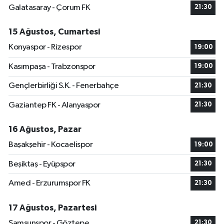
Galatasaray - Çorum FK
21:30
15 Ağustos, Cumartesi
Konyaspor - Rizespor
19:00
Kasımpaşa - Trabzonspor
19:00
Gençlerbirliği S.K. - Fenerbahçe
21:30
Gaziantep FK - Alanyaspor
21:30
16 Ağustos, Pazar
Başakşehir - Kocaelispor
19:00
Beşiktaş - Eyüpspor
21:30
Amed - Erzurumspor FK
21:30
17 Ağustos, Pazartesi
Samsunspor - Göztepe
21:30