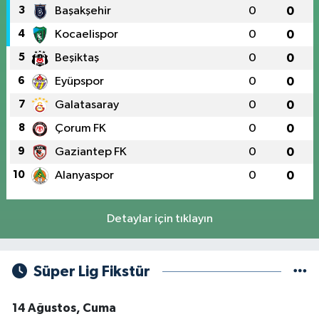
3
Başakşehir
0
0
4
Kocaelispor
0
0
5
Beşiktaş
0
0
6
Eyüpspor
0
0
7
Galatasaray
0
0
8
Çorum FK
0
0
9
Gaziantep FK
0
0
10
Alanyaspor
0
0
Detaylar için tıklayın
Süper Lig Fikstür
14 Ağustos, Cuma