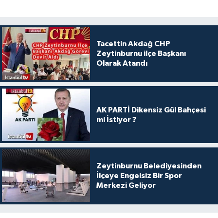
Tacettin Akdağ CHP
Zeytinburnu ilçe Başkanı
Olarak Atandı
AK PARTİ Dikensiz Gül Bahçesi
mi İstiyor ?
Zeytinburnu Belediyesinden
İlçeye Engelsiz Bir Spor
Merkezi Geliyor