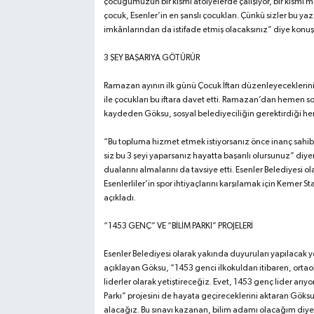
çocuğumuzun bir kısmı atölyelerde çalışıyor, bir kısmı m
çocuk, Esenler’in en şanslı çocukları. Çünkü sizler bu yaz
imkânlarından da istifade etmiş olacaksınız” diye konuş
3 ŞEY BAŞARIYA GÖTÜRÜR
Ramazan ayının ilk günü Çocuk İftarı düzenleyeceklerini 
ile çocukları bu iftara davet etti. Ramazan’dan hemen so
kaydeden Göksu, sosyal belediyeciliğin gerektirdiği her şe
“Bu topluma hizmet etmek istiyorsanız önce inanç sahibi 
siz bu 3 şeyi yaparsanız hayatta başarılı olursunuz” diy
dualarını almalarını da tavsiye etti. Esenler Belediyesi o
Esenlerliler’in spor ihtiyaçlarını karşılamak için Keme
açıkladı.
“1453 GENÇ” VE “BİLİM PARKI” PROJELERİ
Esenler Belediyesi olarak yakında duyuruları yapılacak y
açıklayan Göksu, “1453 genci ilkokuldan itibaren, ortaok
liderler olarak yetiştireceğiz. Evet, 1453 genç lider arı
Parkı” projesini de hayata geçireceklerini aktaran Göks
alacağız. Bu sınavı kazanan, bilim adamı olacağım diyen 