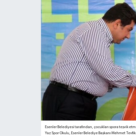
Esenler Belediyesi tarafından, çocukları spora teşvik et
Yaz Spor Okulu, Esenler Belediye Başkanı Mehmet Tevfik Gö