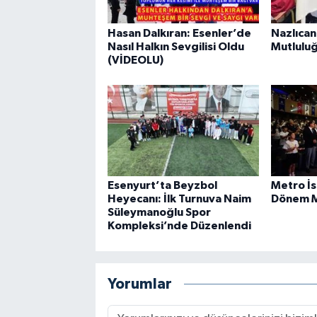
Hasan Dalkıran: Esenler’de
Nazlıcan
Nasıl Halkın Sevgilisi Oldu
Mutluluğ
(VİDEOLU)
Esenyurt’ta Beyzbol
Metro İs
Heyecanı: İlk Turnuva Naim
Dönem M
Süleymanoğlu Spor
Kompleksi’nde Düzenlendi
Yorumlar