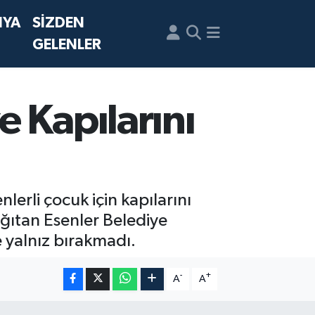
NYA
SİZDEN
GELENLER
 Kapılarını
lerli çocuk için kapılarını
ağıtan Esenler Belediye
 yalnız bırakmadı.
-
+
A
A