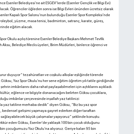
ce Esenler Belediyesi’ne ait ESGEV’lerde (Esenler Gençlik ve Bilgi Evi)
lacak. Öğrenciler öğleden sonra ise Bilgi Evleri önünden ücretsiz olarak
 Esenler Kapalı Spor Salonu’nun bulunduğu Esenler Spor Kompleksi’nde
 voleybol, yüzme, masa tenisi, badminton, satranç, karate, güreş,
lerinde eğitim alacak.
por Okulu açılış törenine Esenler Belediye Başkanı Mehmet Tevfik
Aksu, Belediye Meclis üyeleri, Birim Müdürleri, binlerce öğrenci ve
gurur duyuyor” tezahüratları ve coşkulu alkışlar eşliğinde törende
öksu, Yaz Spor Okulu’nu her sene eğitim öğretim yılı tatile girdiğinde
 şehrin imkânlarını daha rahat paylaşabilmeleri için açtıklarını açıkladı.
, kültür, eğlence ve bilgiyle donanacağını belirten Göksu çocuklara,
lduğu imkânlar çerçevesinde inşallah yaz tatilinizi
a yaz tatiline merhaba dedik” diyen Göksu, “Biz bu yaz spor
imi, bedensel gelişimi yapmaya gayret ederken diğer taraftan
ı sağlayabilecek büyük çalışmalar yapıyoruz” şeklinde konuştu.
ekkür eden Göksu, Esenler’de yaklaşık 100 bin çocuk olduğunu
 bin çocuğumuzu Yaz Okulu’na alıyoruz. Geriye kalan 95 bin