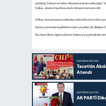
yetiştirip Türkiye’nin bilim dünyasına ikram edeceğiz” di
Göksu, okulun hayırlara vesile olmasını temenni etti.
Göksu, konuşmasının ardından sahnede yerini alan çocukla
Sevinç içerisinde kıyafetlerini alan çocuklar da, Başkan 
Yaz Spor Okulu öğrencilerinin Göksu’ya çiçek takdim etm
EDITÖRÜN SEÇTIĞI
Tacettin Akd
Atandı
EDITÖRÜN SEÇTIĞI
AK PARTİ Dike