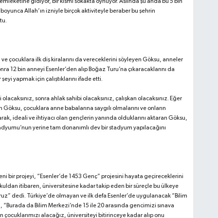
emleketine gidiyor, bir kısmı sokakta oynuyor. Aslında şu anda bu 5 bin
 boyunca Allah’ın izniyle birçok aktiviteyle beraber bu şehrin
tu.
ve çocuklara ilk diş kiralarını da vereceklerini söyleyen Göksu, anneler
nra 12 bin anneyi Esenler’den alıp Boğaz Turu’na çıkaracaklarını da
yi yapmak için çalıştıklarını ifade etti.
olacaksınız, sonra ahlak sahibi olacaksınız, çalışkan olacaksınız. Eğer
en Göksu, çocuklara anne babalarına saygılı olmalarını ve onların
larak, ideali ve ihtiyacı olan gençlerin yanında olduklarını aktaran Göksu,
r Stadyumu’nun yerine tam donanımlı dev bir stadyum yapılacağını
eni bir projeyi, “Esenler’de 1453 Genç” projesini hayata geçireceklerini
uldan itibaren, üniversitesine kadar takip eden bir süreçle bu ülkeye
yoruz” dedi. Türkiye’de olmayan ve ilk defa Esenler’de uygulanacak “Bilim
u, “Burada da Bilim Merkezi’nde 15 ile 20 arasında gencimizi sınava
çocuklarımızı alacağız, üniversiteyi bitirinceye kadar alıp onu