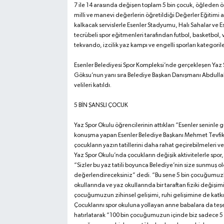
7 ile 14 arasında değişen toplam 5 bin çocuk, öğleden ön
milli ve manevi değerlerin öğretildiği Değerler Eğitimi a
kalkacak servislerle Esenler Stadyumu, Halı Sahalar ve
tecrübeli spor eğitmenleri tarafından futbol, basketbol,
tekvando, izcilik yaz kampı ve engelli sporları kategori
Esenler Belediyesi Spor Kompleksi’nde gerçekleşen Yaz S
Göksu’nun yanı sıra Belediye Başkan Danışmanı Abdullah 
velileri katıldı.
5 BİN ŞANSLI ÇOCUK
Yaz Spor Okulu öğrencilerinin attıkları “Esenler seninle 
konuşma yapan Esenler Belediye Başkanı Mehmet Tevfik G
çocukların yazın tatillerini daha rahat geçirebilmeleri ve
Yaz Spor Okulu’nda çocukların değişik aktivitelerle spor
“Sizler bu yaz tatili boyunca Belediye’nin size sunmuş o
değerlendireceksiniz” dedi. “Bu sene 5 bin çocuğumuzl
okullarında ve yaz okullarında bir taraftan fiziki değiş
çocuğumuzun zihinsel gelişimi, ruhi gelişimine de katk
Çocuklarını spor okuluna yollayan anne babalara da teş
hatırlatarak “100 bin çocuğumuzun içinde biz sadece 5