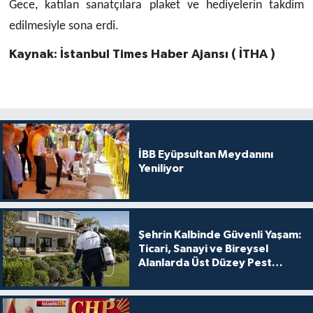
Gece, katılan sanatçılara plaket ve hediyelerin takdim
edilmesiyle sona erdi.
Kaynak: İstanbul Times Haber Ajansı ( İTHA )
İBB Eyüpsultan Meydanını
Yeniliyor
Şehrin Kalbinde Güvenli Yaşam:
Ticari, Sanayi ve Bireysel
Alanlarda Üst Düzey Pest
Kontrol