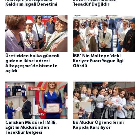
Kaldırım İşgali Denetimi
Tesadüf Değildir
Üreticiden halka güvenli
İBB' Nin Maltepe'deki
gıdanın ikinci adresi
Kariyer Fuarı Yoğun İlgi
Altayçeşme’de hizmete
Gördü
açıldı
Çalışkan Müdüre İl Milli,
Bu Müdür Öğrencilerini
Eğitim Müdüründen
Kapıda Karşılıyor
Teşekkür Belgesi