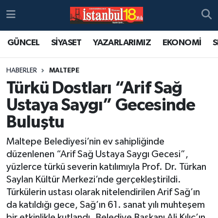
GÜNCEL
SİYASET
YAZARLARIMIZ
EKONOMİ
S
HABERLER
MALTEPE
Türkü Dostları “Arif Sağ
Ustaya Saygı” Gecesinde
Buluştu
Maltepe Belediyesi’nin ev sahipliğinde
düzenlenen “Arif Sağ Ustaya Saygı Gecesi”,
yüzlerce türkü severin katılımıyla Prof. Dr. Türkan
Saylan Kültür Merkezi’nde gerçekleştirildi.
Türkülerin ustası olarak nitelendirilen Arif Sağ’ın
da katıldığı gece, Sağ’ın 61. sanat yılı muhteşem
bir etkinlikle kutlandı. Belediye Başkanı Ali Kılıç’ın