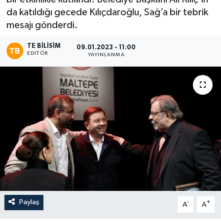
da katıldığı gecede Kılıçdaroğlu, Sağ’a bir tebrik
mesajı gönderdi.
TE BILISIM
09.01.2023 - 11:00
EDITÖR
YAYINLANMA
Paylaş
-
+
A
A