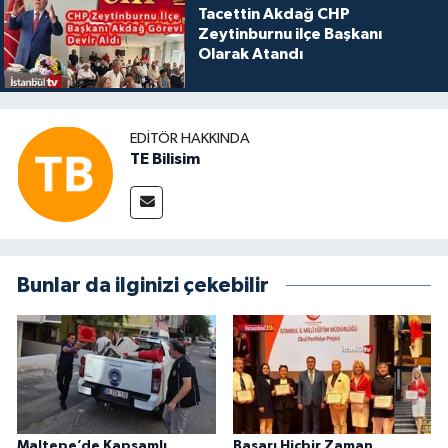
Tacettin Akdağ CHP
Zeytinburnu ilçe Başkanı
Olarak Atandı
EDITÖR HAKKINDA
TE Bilisim
Bunlar da ilginizi çekebilir
Maltepe’de Kapsamlı
Başarı Hiçbir Zaman