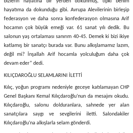
bizlerin hayatına bir yerden dokunmuş, tıpkı benim
hayatıma da dokunduğu gibi. Avrupa Alevilerinin birleşip
federasyon ve daha sonra konfederasyon olmasına Arif
hocamın çok büyük emeği var. 61 sanat yılı dedik. Bu
salonun yaş ortalaması sanırım 40-45. Demek ki bizi ikiye
katlamış bir sanatçı burada var. Bunu alkışlamamız lazım,
değil mi? İnşallah Arif hocamla yolculuğum daha çok
devam eder” dedi.
KILIÇDAROĞLU SELAMLARINI İLETTİ
Kılıç, yoğun programı nedeniyle geceye katılamayan CHP
Genel Başkanı Kemal Kılıçdaroğlu’nun da mesajını okudu.
Kılıçdaroğlu, salonu dolduranlara, sahnede yer alan
sanatçılara saygı ve sevgilerini iletti. Salondakiler
Kılıçdaroğlu’na alkışlarla selam gönderdi.