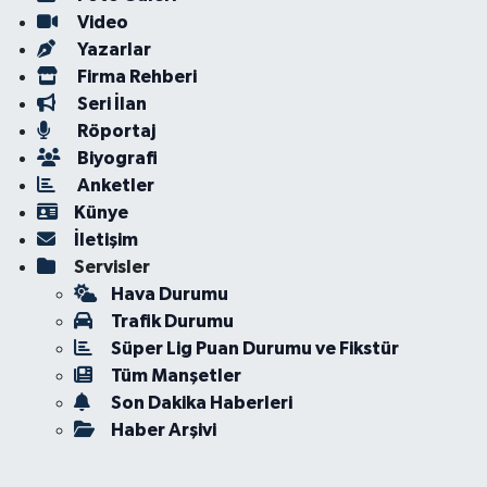
Video
Yazarlar
Firma Rehberi
Seri İlan
Röportaj
Biyografi
Anketler
Künye
İletişim
Servisler
Hava Durumu
Trafik Durumu
Süper Lig Puan Durumu ve Fikstür
Tüm Manşetler
Son Dakika Haberleri
Haber Arşivi