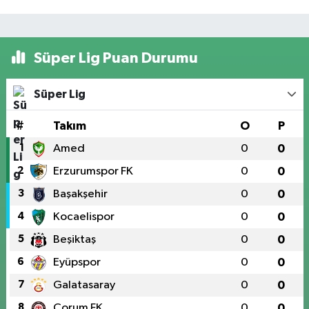
Süper Lig Puan Durumu
Süper Lig
#
Takım
O
P
1
Amed
0
0
2
Erzurumspor FK
0
0
3
Başakşehir
0
0
4
Kocaelispor
0
0
5
Beşiktaş
0
0
6
Eyüpspor
0
0
7
Galatasaray
0
0
8
Çorum FK
0
0