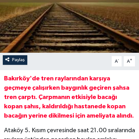
Paylaş
-
+
A
A
Bakırköy'de tren raylarından karşıya
geçmeye çalışırken baygınlık geçiren şahsa
tren çarptı. Çarpmanın etkisiyle bacağı
kopan şahıs, kaldırıldığı hastanede kopan
bacağın yerine dikilmesi için ameliyata alındı.
Ataköy 5. Kısım çevresinde
saat 21.00 sıralarında