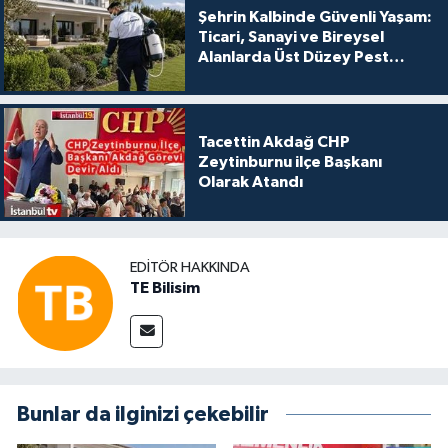
Şehrin Kalbinde Güvenli Yaşam:
Ticari, Sanayi ve Bireysel
Alanlarda Üst Düzey Pest
Kontrol
Tacettin Akdağ CHP
Zeytinburnu ilçe Başkanı
Olarak Atandı
EDITÖR HAKKINDA
TE Bilisim
Bunlar da ilginizi çekebilir