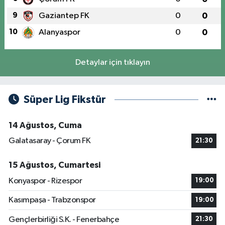
9
Gaziantep FK
0
0
10
Alanyaspor
0
0
Detaylar için tıklayın
Süper Lig Fikstür
14 Ağustos, Cuma
Galatasaray - Çorum FK
21:30
15 Ağustos, Cumartesi
Konyaspor - Rizespor
19:00
Kasımpaşa - Trabzonspor
19:00
Gençlerbirliği S.K. - Fenerbahçe
21:30