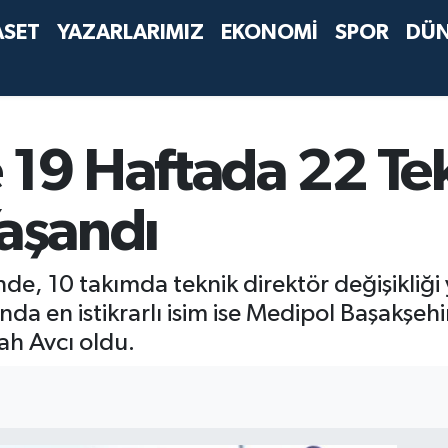
ASET
YAZARLARIMIZ
EKONOMİ
SPOR
DÜ
e 19 Haftada 22 T
Yaşandı
inde, 10 takımda teknik direktör değişikliğ
nda en istikrarlı isim ise Medipol Başakşeh
ah Avcı oldu.