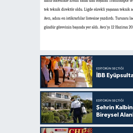
hafta öncesinde Ersun Yanal'dan boşalan Trabzonspor tek
tek teknik direktör oldu. Ligde sürekli yaşanan teknik 
Avcı, adını en istikrarlılar listesine yazdırdı. Turuncu 
gündür görevinin başında yer aldı. Avcı'yı 12 Haziran 2
EDITÖRÜN SEÇTIĞI
İBB Eyüpsult
EDITÖRÜN SEÇTIĞI
Şehrin Kalbin
Bireysel Ala