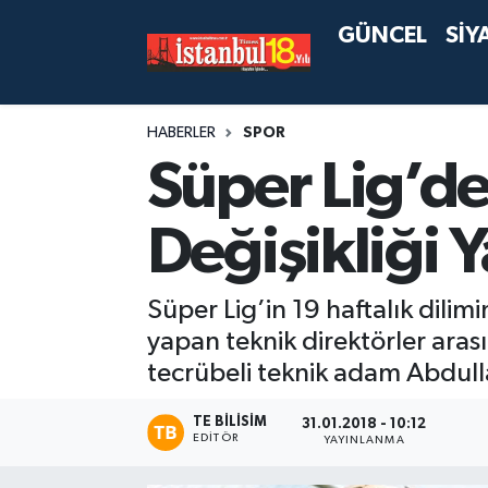
GÜNCEL
SİY
HABERLER
SPOR
Süper Lig’d
Değişikliği 
Süper Lig’in 19 haftalık dilim
yapan teknik direktörler arası
tecrübeli teknik adam Abdull
TE BILISIM
31.01.2018 - 10:12
EDITÖR
YAYINLANMA