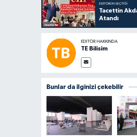
EDITÖRÜN SEÇTIĞI
Tacettin Akd
Atandı
EDITÖR HAKKINDA
TE Bilisim
Bunlar da ilginizi çekebilir