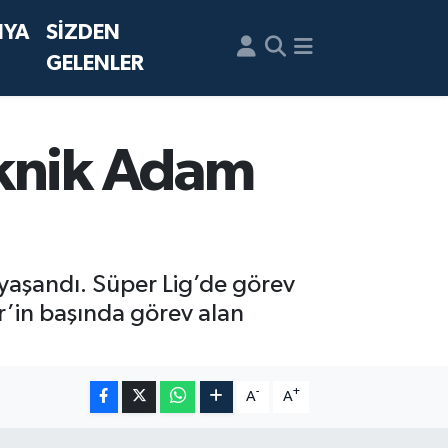
NYA
SİZDEN
GELENLER
eknik Adam
i yaşandı. Süper Lig’de görev
ir’in başında görev alan
-
+
A
A