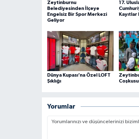
Zeytinburnu
17. Ulus
Belediyesinden İlçeye
Cumhuriy
Engelsiz Bir Spor Merkezi
Kayıtlar
Geliyor
Dünya Kupası’na Özel LOFT
Zeytinb
Şıklığı
Coşkusu 
Yorumlar