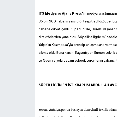
ITS Medya
Ajans Press’in
ve
medya araştırmasına
36 bin 900 haberin yansıdığı tespit edildi.Süper Lig
haberle dikkat çekti. Süper Lig'de, sürekli yaşanan t
direktörlerden yana oldu. Böylelikle ligde mücadele 
Yalçın’ın Kasımpaşa’yla prensip anlaşmasına varmasını
çıkmış oldu.Buna karşın, Kayserispor, Rumen teknik d
Le Guen ile yola devam ederek tercihlerini yabancı t
SÜPER LİG’İN EN İSTİKRARLISI ABDULLAH AVC
Sezona Antalyaspor'da başlayan deneyimli teknik adam R