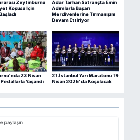
lararası Zeytinburnu
Adar Tarhan Satrançta Emin
et Koşusu İçin
Adımlarla Başarı
 Başladı
Merdivenlerine Tırmanışını
Devam Ettiriyor
urnu’nda 23 Nisan
21.İstanbul Yarı Maratonu 19
Pedallarla Yaşandı
Nisan 2026'da Koşulacak