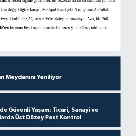
nik direktörlüğüne getirilerek bir sezonda iki farklı takımda yer alan
adam değişikliğine karşın, Medipol Başakşehir'i çalıştıran Abdullah
lacivertli kulüple 8 Ağustos 2014'te sözleşme imzalayan Avcı, bin 260
015'ten bu yana Beşiktaş'ın başında bulunan
Şenol Güneş
takip etti.
an Meydanını Yeniliyor
de Güvenli Yaşam: Ticari, Sanayi ve
nlarda Üst Düzey Pest Kontrol