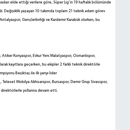
dan elde ettiği verilere göre, Süper Lig’in 19 haftalık bölümünde
ndı. Değişiklik yaşayan 10 takımda toplam 21 teknik adam görev
, Antalyaspor, Gençlerbirliği ve Kardemir Karabük olurken, bu
da; Atiker Konyaspor, Evkur Yeni Malatyaspor, Osmanlıspor,
ak kayıtlara geçerken, bu ekipler 2 farklı teknik direktörle
iyonu Beşiktaş ile ilk yarıyı lider
, Teleset Mobilya Akhisarspor, Bursaspor, Demir Grup Sivasspor,
irektörlerle yollarına devam etti.