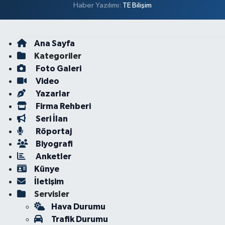
Haber Yazılımı:
TE Bilişim
Ana Sayfa
Kategoriler
Foto Galeri
Video
Yazarlar
Firma Rehberi
Seri İlan
Röportaj
Biyografi
Anketler
Künye
İletişim
Servisler
Hava Durumu
Trafik Durumu