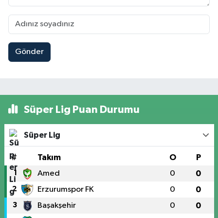
Gönder
Süper Lig Puan Durumu
Süper Lig
#
Takım
O
P
1
Amed
0
0
2
Erzurumspor FK
0
0
3
Başakşehir
0
0