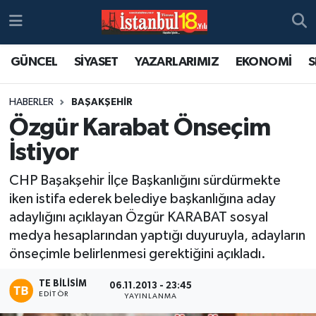
GÜNCEL
SİYASET
YAZARLARIMIZ
EKONOMİ
S
HABERLER
BAŞAKŞEHİR
Özgür Karabat Önseçim
İstiyor
CHP Başakşehir İlçe Başkanlığını sürdürmekte
iken istifa ederek belediye başkanlığına aday
adaylığını açıklayan Özgür KARABAT sosyal
medya hesaplarından yaptığı duyuruyla, adayların
önseçimle belirlenmesi gerektiğini açıkladı.
TE BILISIM
06.11.2013 - 23:45
EDITÖR
YAYINLANMA