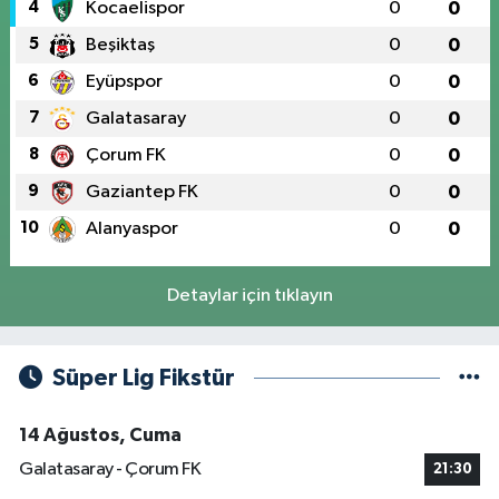
4
Kocaelispor
0
0
5
Beşiktaş
0
0
6
Eyüpspor
0
0
7
Galatasaray
0
0
8
Çorum FK
0
0
9
Gaziantep FK
0
0
10
Alanyaspor
0
0
Detaylar için tıklayın
Süper Lig Fikstür
14 Ağustos, Cuma
Galatasaray - Çorum FK
21:30