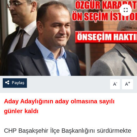
Paylaş
-
+
A
A
Aday Adaylığının aday olmasına sayılı
günler kaldı
CHP Başakşehir İlçe Başkanlığını sürdürmekte