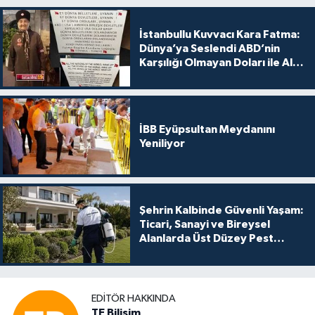
İstanbullu Kuvvacı Kara Fatma:
Dünya’ya Seslendi ABD’nin
Karşılığı Olmayan Doları ile Alış
Veriş Yapmayın Dedi
İBB Eyüpsultan Meydanını
Yeniliyor
Şehrin Kalbinde Güvenli Yaşam:
Ticari, Sanayi ve Bireysel
Alanlarda Üst Düzey Pest
Kontrol
EDITÖR HAKKINDA
TE Bilisim