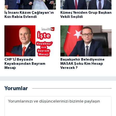
İş İnsanı Kâzım Çağlayan‘ın
Kümeç Yeniden Grup Başkan
Kızı Rabia Evlendi
Vekili Seçildi
CHP'Lİ Beyzade
Başakşehir Belediyesine
Kayabaşından Bayram
MASAK Şoku Kim Hesap
Mesajı
Verecek ?
Yorumlar