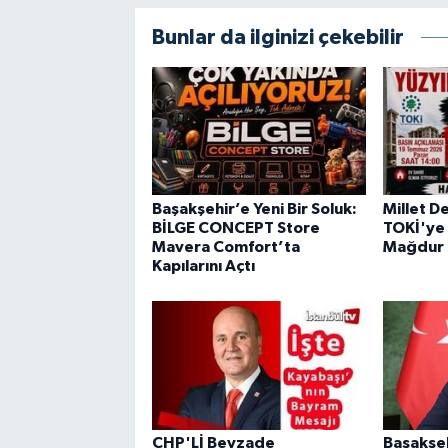
Bunlar da ilginizi çekebilir
Başakşehir’e Yeni Bir Soluk:
Millet D
BİLGE CONCEPT Store
TOKİ'ye 
Mavera Comfort’ta
Mağdur E
Kapılarını Açtı
CHP'Lİ Beyzade
Başakşeh