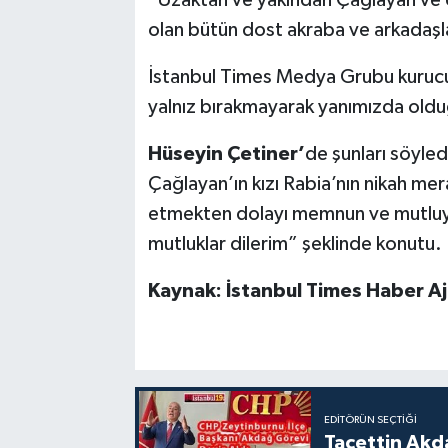
“Uzaktan ve yakından Çağlayan ve U
olan bütün dost akraba ve arkadaşla
İstanbul Times Medya Grubu kurucu
yalnız bırakmayarak yanımızda oldu
Hüseyin Çetiner’
de şunları söyle
Çağlayan’ın kızı Rabia’nın nikah mera
etmekten dolayı memnun ve mutluyu
mutluklar dilerim” şeklinde konutu.
Kaynak: İstanbul Times Haber Aj
EDITÖRÜN SEÇTIĞI
Tacettin Akd