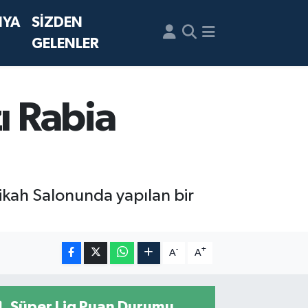
NYA
SİZDEN
GELENLER
ı Rabia
ikah Salonunda yapılan bir
-
+
A
A
Süper Lig Puan Durumu