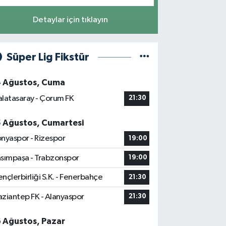
Detaylar için tıklayın
Süper Lig Fikstür
4 Ağustos, Cuma
latasaray - Çorum FK
21:30
5 Ağustos, Cumartesi
nyaspor - Rizespor
19:00
sımpaşa - Trabzonspor
19:00
nçlerbirliği S.K. - Fenerbahçe
21:30
ziantep FK - Alanyaspor
21:30
6 Ağustos, Pazar