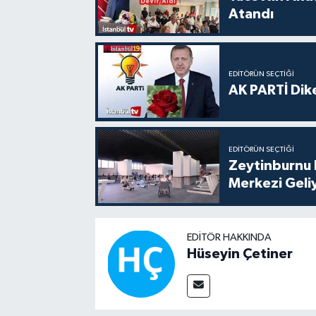
Atandı
EDITÖRÜN SEÇTIĞI
AK PARTİ Dike
EDITÖRÜN SEÇTIĞI
Zeytinburnu 
Merkezi Geli
EDITÖR HAKKINDA
Hüseyin Çetiner