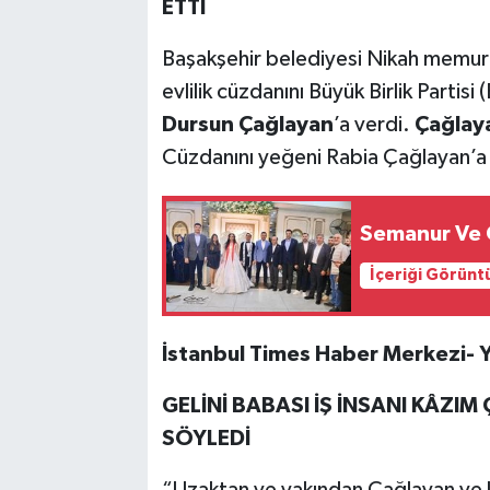
ETTİ
Başakşehir belediyesi Nikah memurun
evlilik cüzdanını Büyük Birlik Partis
Dursun Çağlayan
’a verdi.
Çağlay
Cüzdanını yeğeni Rabia Çağlayan’a 
Semanur Ve 
İçeriği Görünt
İstanbul Times Haber Merkezi- Y
GELİNİ BABASI İŞ İNSANI KÂZI
SÖYLEDİ