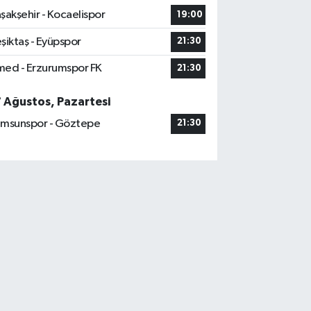
şakşehir - Kocaelispor
19:00
şiktaş - Eyüpspor
21:30
ed - Erzurumspor FK
21:30
7 Ağustos, Pazartesi
msunspor - Göztepe
21:30