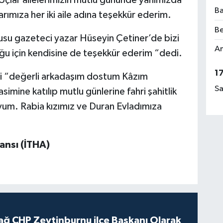
çlar ailelerimizin mutlu gününde yanımızda
Ba
rımıza her iki aile adına teşekkür ederim.
Be
su gazeteci yazar Hüseyin Çetiner’de bizi
Am
ğu için kendisine de teşekkür ederim “dedi.
1
di “değerli arkadaşım dostum Kâzım
Sa
simine katılıp mutlu günlerine fahri şahitlik
m. Rabia kızımız ve Duran Evladımıza
ansı (İTHA)
ağ CHP Zeytinburnu ilçe Başkanı Olarak