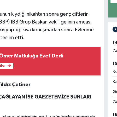
un kıydığı nikahtan sonra genç çiftlerin
i (BBP) İBB Grup Başkan vekili gelinin amcası
an
yaptığı kısa konuşmadan sonra Evlenme
teslim etti.
1
Ga
Ömer Mutluluğa Evet Dedi
1
üle
Ko
Ka
ıldız Çetiner
Ge
M ÇAĞLAYAN İSE GAEZETEMİZE ŞUNLARI
Ga
1