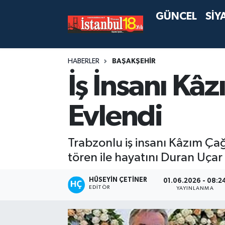
GÜNCEL
SİY
HABERLER
BAŞAKŞEHİR
İş İnsanı Kâ
Evlendi
Trabzonlu iş insanı Kâzım Ça
tören ile hayatını Duran Uçar 
HÜSEYIN ÇETINER
01.06.2026 - 08:2
EDITÖR
YAYINLANMA