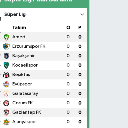
Süper Lig
#
Takım
O
P
1
Amed
0
0
2
Erzurumspor FK
0
0
3
Başakşehir
0
0
4
Kocaelispor
0
0
5
Beşiktaş
0
0
6
Eyüpspor
0
0
7
Galatasaray
0
0
8
Çorum FK
0
0
9
Gaziantep FK
0
0
0
Alanyaspor
0
0