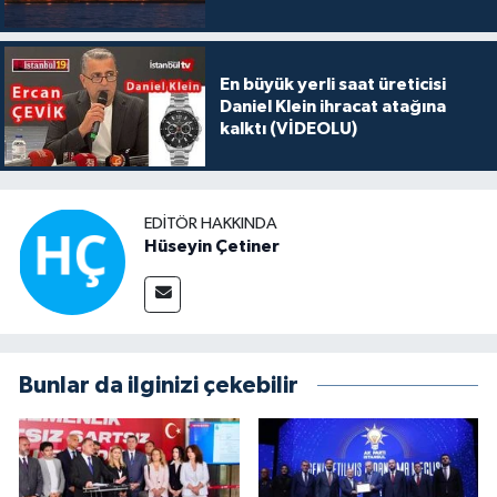
En büyük yerli saat üreticisi
Daniel Klein ihracat atağına
kalktı (VİDEOLU)
EDITÖR HAKKINDA
Hüseyin Çetiner
Bunlar da ilginizi çekebilir