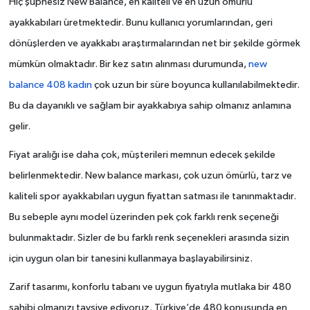
Hiç şüphesiz New Balance, en kaliteli ve en uzun ömürlü
ayakkabıları üretmektedir. Bunu kullanıcı yorumlarından, geri
dönüşlerden ve ayakkabı araştırmalarından net bir şekilde görmek
mümkün olmaktadır. Bir kez satın alınması durumunda,
new
balance 408 kadın
çok uzun bir süre boyunca kullanılabilmektedir.
Bu da dayanıklı ve sağlam bir ayakkabıya sahip olmanız anlamına
gelir.
Fiyat aralığı ise daha çok, müşterileri memnun edecek şekilde
belirlenmektedir. New balance markası, çok uzun ömürlü, tarz ve
kaliteli spor ayakkabıları uygun fiyattan satması ile tanınmaktadır.
Bu sebeple aynı model üzerinden pek çok farklı renk seçeneği
bulunmaktadır. Sizler de bu farklı renk seçenekleri arasında sizin
için uygun olan bir tanesini kullanmaya başlayabilirsiniz.
Zarif tasarımı, konforlu tabanı ve uygun fiyatıyla mutlaka bir 480
sahibi olmanızı tavsiye ediyoruz. Türkiye’de 480 konusunda en