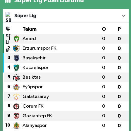
Süper Lig Puan Durumu
Süper Lig
#
Takım
O
P
1
Amed
0
0
2
Erzurumspor FK
0
0
3
Başakşehir
0
0
4
Kocaelispor
0
0
5
Beşiktaş
0
0
6
Eyüpspor
0
0
7
Galatasaray
0
0
8
Çorum FK
0
0
9
Gaziantep FK
0
0
10
Alanyaspor
0
0