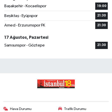
Başakşehir - Kocaelispor
19:00
Beşiktaş - Eyüpspor
21:30
Amed - Erzurumspor FK
21:30
17 Ağustos, Pazartesi
Samsunspor - Göztepe
21:30
Hava Durumu
Trafik Durumu