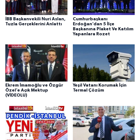
İBB Başkanvekili Nuri Aslan,
Cumhurbaşkanı
Tuzla Gerçeklerini Anlattı
Erdoğan’dan 5 İlçe
Başkanına Plaket Ve Katılım
Yapanlara Rozet
Ekrem İmamoğlu ve Özgür
Yeşil Vatanı Korumak İçin
Özel’e Açık Mektup
Termal Çözüm
(VİDEOLU)