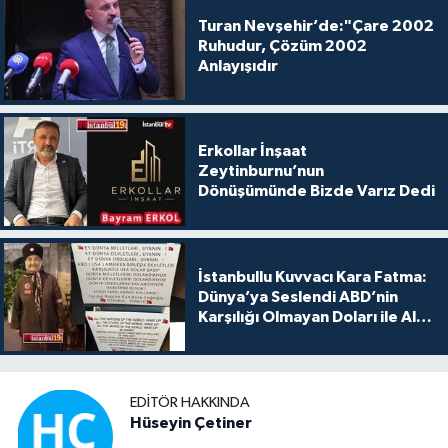
Turan Nevşehir’de:"Çare 2002
Ruhudur, Çözüm 2002
Anlayışıdır
Erkollar İnşaat
Zeytinburnu’nun
Dönüşümünde Bizde Varız Dedi
İstanbullu Kuvvacı Kara Fatma:
Dünya’ya Seslendi ABD’nin
Karşılığı Olmayan Doları ile Alış
Veriş Yapmayın Dedi
EDITÖR HAKKINDA
Hüseyin Çetiner