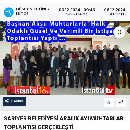
HÜSEYIN ÇETINER
06.12.2024 - 09:46
06.12.2024 - 
EDITÖR
YAYINLANMA
GÜNCELLE
Paylaş
-
+
A
A
SARIYER BELEDİYESİ ARALIK AYI MUHTARLAR
TOPLANTISI GERÇEKLEŞTİ