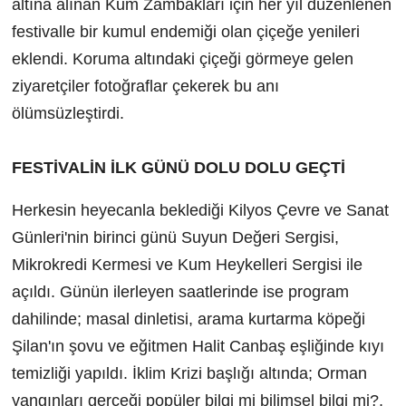
altına alınan Kum Zambakları için her yıl düzenlenen
festivalle bir kumul endemiği olan çiçeğe yenileri
eklendi. Koruma altındaki çiçeği görmeye gelen
ziyaretçiler fotoğraflar çekerek bu anı
ölümsüzleştirdi.
FESTİVALİN İLK GÜNÜ DOLU DOLU GEÇTİ
Herkesin heyecanla beklediği Kilyos Çevre ve Sanat
Günleri'nin birinci günü Suyun Değeri Sergisi,
Mikrokredi Kermesi ve Kum Heykelleri Sergisi ile
açıldı. Günün ilerleyen saatlerinde ise program
dahilinde; masal dinletisi, arama kurtarma köpeği
Şilan'ın şovu ve eğitmen Halit Canbaş eşliğinde kıyı
temizliği yapıldı. İklim Krizi başlığı altında; Orman
yangınları gerçeği popüler bilgi mi bilimsel bilgi mi?,