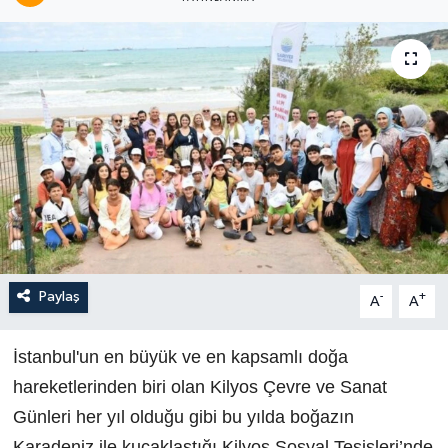
Paylaş
-
+
A
A
İstanbul'un en büyük ve en kapsamlı doğa
hareketlerinden biri olan Kilyos Çevre ve Sanat
Günleri her yıl olduğu gibi bu yılda boğazın
Karadeniz ile kucaklaştığı Kilyos Sosyal Tesisleri’nde