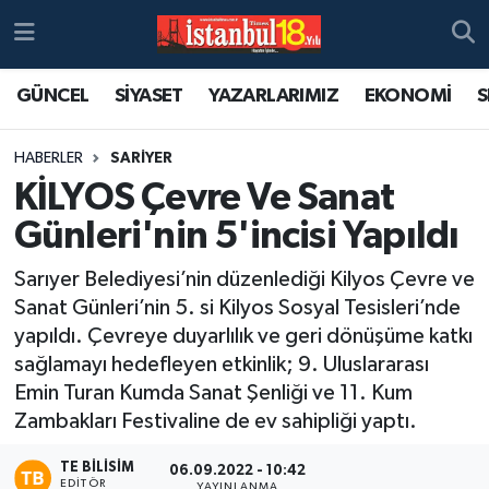
GÜNCEL
SİYASET
YAZARLARIMIZ
EKONOMİ
S
HABERLER
SARİYER
KİLYOS Çevre Ve Sanat
Günleri'nin 5'incisi Yapıldı
Sarıyer Belediyesi’nin düzenlediği Kilyos Çevre ve
Sanat Günleri’nin 5. si Kilyos Sosyal Tesisleri’nde
yapıldı. Çevreye duyarlılık ve geri dönüşüme katkı
sağlamayı hedefleyen etkinlik; 9. Uluslararası
Emin Turan Kumda Sanat Şenliği ve 11. Kum
Zambakları Festivaline de ev sahipliği yaptı.
TE BILISIM
06.09.2022 - 10:42
EDITÖR
YAYINLANMA