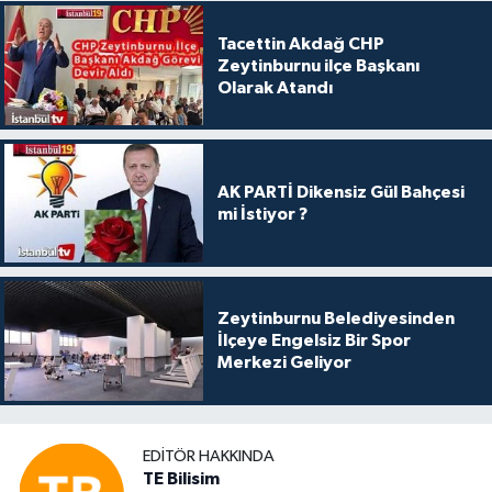
Tacettin Akdağ CHP
Zeytinburnu ilçe Başkanı
Olarak Atandı
AK PARTİ Dikensiz Gül Bahçesi
mi İstiyor ?
Zeytinburnu Belediyesinden
İlçeye Engelsiz Bir Spor
Merkezi Geliyor
EDITÖR HAKKINDA
TE Bilisim