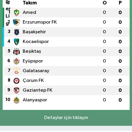
#
Takım
O
P
1
Amed
0
0
2
Erzurumspor FK
0
0
3
Başakşehir
0
0
4
Kocaelispor
0
0
5
Beşiktaş
0
0
6
Eyüpspor
0
0
7
Galatasaray
0
0
8
Çorum FK
0
0
9
Gaziantep FK
0
0
10
Alanyaspor
0
0
Detaylar için tıklayın