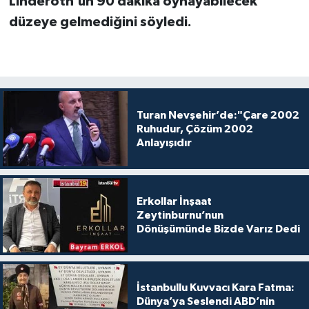
Linderoth’un 90 dakika oynayabilecek
düzeye gelmediğini söyledi.
Turan Nevşehir’de:"Çare 2002
Ruhudur, Çözüm 2002
Anlayışıdır
Erkollar İnşaat
Zeytinburnu’nun
Dönüşümünde Bizde Varız Dedi
İstanbullu Kuvvacı Kara Fatma:
Dünya’ya Seslendi ABD’nin