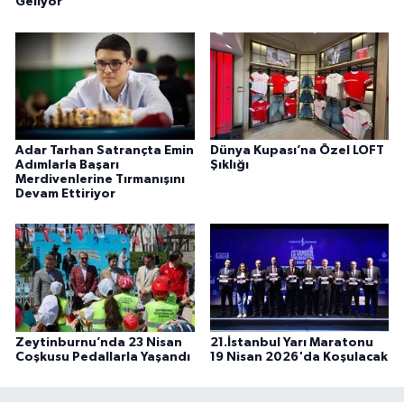
Geliyor
Adar Tarhan Satrançta Emin
Dünya Kupası’na Özel LOFT
Adımlarla Başarı
Şıklığı
Merdivenlerine Tırmanışını
Devam Ettiriyor
Zeytinburnu’nda 23 Nisan
21.İstanbul Yarı Maratonu
Coşkusu Pedallarla Yaşandı
19 Nisan 2026'da Koşulacak