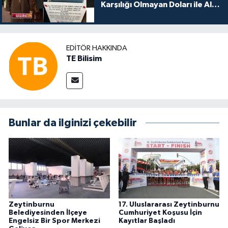
Karşılığı Olmayan Doları ile Alış
Veriş Yapmayın Dedi
EDITÖR HAKKINDA
TE Bilisim
Bunlar da ilginizi çekebilir
Zeytinburnu
17. Uluslararası Zeytinburnu
Belediyesinden İlçeye
Cumhuriyet Koşusu İçin
Engelsiz Bir Spor Merkezi
Kayıtlar Başladı