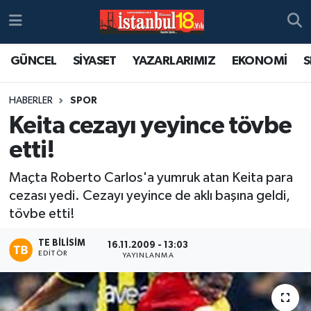
GÜNCEL
SİYASET
YAZARLARIMIZ
EKONOMİ
S
HABERLER
SPOR
Keita cezayı yeyince tövbe
etti!
Maçta Roberto Carlos'a yumruk atan Keita para
cezası yedi. Cezayı yeyince de aklı başına geldi,
tövbe etti!
TE BILISIM
16.11.2009 - 13:03
EDITÖR
YAYINLANMA