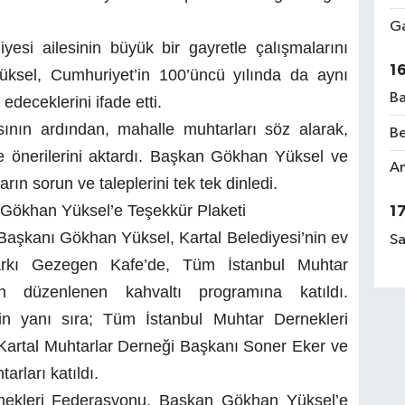
Ga
iyesi ailesinin büyük bir gayretle çalışmalarını
1
ksel, Cumhuriyet’in 100’üncü yılında da aynı
Ba
edeceklerini ifade etti.
nın ardından, mahalle muhtarları söz alarak,
Be
 ve önerilerini aktardı. Başkan Gökhan Yüksel ve
Am
rın sorun ve taleplerini tek tek dinledi.
Gökhan Yüksel’e Teşekkür Plaketi
1
Başkanı Gökhan Yüksel, Kartal Belediyesi’nin ev
Sa
arkı Gezegen Kafe’de, Tüm İstanbul Muhtar
n düzenlenen kahvaltı programına katıldı.
n yanı sıra; Tüm İstanbul Muhtar Dernekleri
artal Muhtarlar Derneği Başkanı Soner Eker ve
arları katıldı.
rnekleri Federasyonu, Başkan Gökhan Yüksel’e