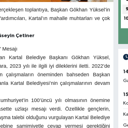
gerçekleşen toplantıya, Başkan Gökhan Yüksel’in
ardımcıları, Kartal’ın mahalle muhtarları ve çok
1
üseyin Çetiner
 Mesajı
apan Kartal Belediye Başkanı Gökhan Yüksel,
2023 yılı ile ilgili iyi dileklerini iletti. 2022’de
1
ilen çalışmaların öneminden bahseden Başkan
Ga
nla Kartal Belediyesi’nin çalışmalarının devam
1
mhuriyet’in 100’üncü yılı olmasının önemine
Ko
sette uzlaşı mesajı verdi. Özellikle gençlerin,
Ka
aşma talebi olduğunu vurgulayan Kartal Belediye
Ge
lebine samimiyetle cevap vermesi gerektiğini