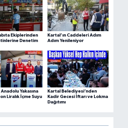
abıta Ekiplerinden
Kartal’ın Caddeleri Adım
tinlerine Denetim
Adım Yenileniyor
 Anadolu Yakasına
Kartal Belediyesi’nden
on Liralık İçme Suyu
Kadir Gecesi İftarı ve Lokma
Dağıtımı