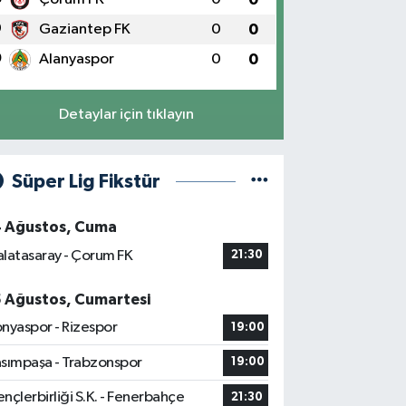
9
Gaziantep FK
0
0
0
Alanyaspor
0
0
Detaylar için tıklayın
Süper Lig Fikstür
4 Ağustos, Cuma
latasaray - Çorum FK
21:30
5 Ağustos, Cumartesi
nyaspor - Rizespor
19:00
sımpaşa - Trabzonspor
19:00
nçlerbirliği S.K. - Fenerbahçe
21:30