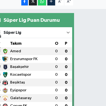
-
+
A
A
Süper Lig Puan Durumu
Süper Lig
#
Takım
O
P
1
Amed
0
0
2
Erzurumspor FK
0
0
3
Başakşehir
0
0
4
Kocaelispor
0
0
5
Beşiktaş
0
0
6
Eyüpspor
0
0
7
Galatasaray
0
0
8
Çorum FK
0
0