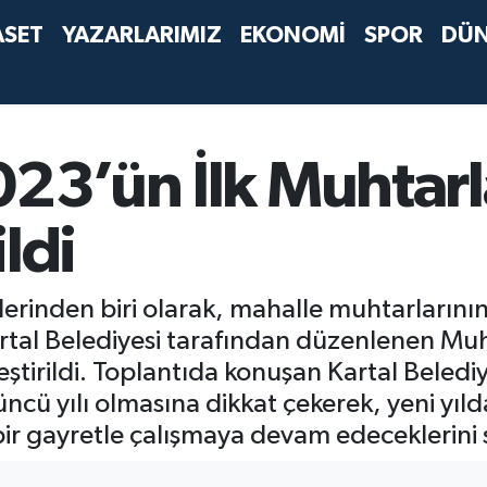
ASET
YAZARLARIMIZ
EKONOMİ
SPOR
DÜ
023’ün İlk Muhtarl
ldi
lerinden biri olarak, mahalle muhtarlarını
rtal Belediyesi tarafından düzenlenen Muh
leştirildi. Toplantıda konuşan Kartal Beled
cü yılı olmasına dikkat çekerek, yeni yı
 bir gayretle çalışmaya devam edeceklerini 