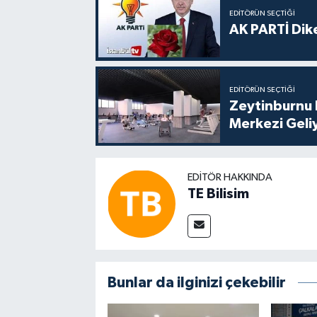
EDITÖRÜN SEÇTIĞI
AK PARTİ Dike
EDITÖRÜN SEÇTIĞI
Zeytinburnu 
Merkezi Geli
EDITÖR HAKKINDA
TE Bilisim
Bunlar da ilginizi çekebilir