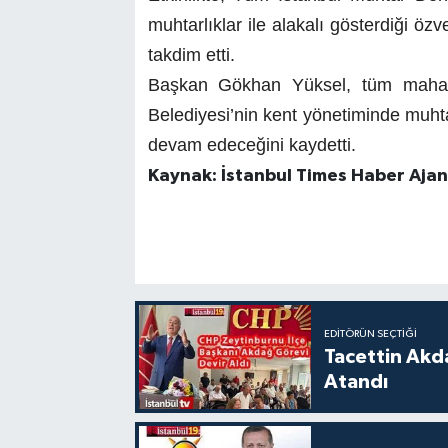
muhtarlıklar ile alakalı gösterdiği özv
takdim etti.
Başkan Gökhan Yüksel, tüm mahalle
Belediyesi’nin kent yönetiminde muhta
devam edeceğini kaydetti.
Kaynak: İstanbul Times Haber Ajans
EDITÖRÜN SEÇTIĞI
Tacettin Akd
Atandı