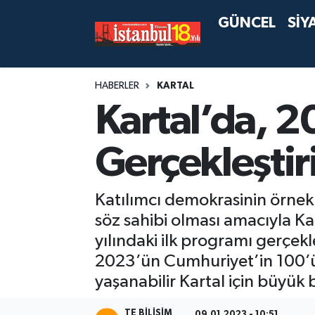
GÜNCEL
SİY
HABERLER
KARTAL
Kartal’da, 2
Gerçekleştiri
Katılımcı demokrasinin örnek
söz sahibi olması amacıyla Ka
yılındaki ilk programı gerçek
2023’ün Cumhuriyet’in 100’ün
yaşanabilir Kartal için büyük
TE BILISIM
09.01.2023 - 10:51