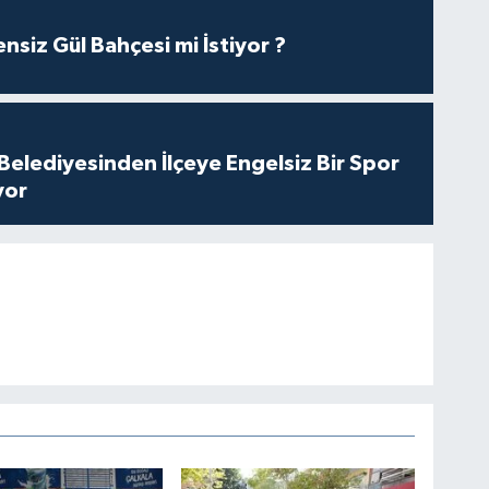
nsiz Gül Bahçesi mi İstiyor ?
Belediyesinden İlçeye Engelsiz Bir Spor
yor