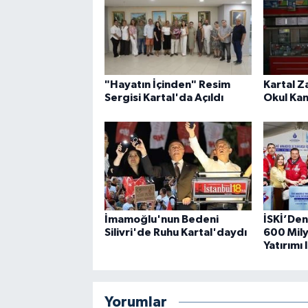
"Hayatın İçinden" Resim
Kartal Z
Sergisi Kartal'da Açıldı
Okul Kan
İmamoğlu'nun Bedeni
İSKİ’Den
Silivri'de Ruhu Kartal'daydı
600 Mily
Yatırımı I
Yorumlar