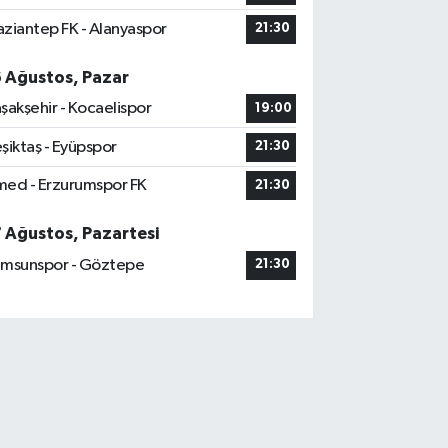
ziantep FK - Alanyaspor
21:30
6 Ağustos, Pazar
şakşehir - Kocaelispor
19:00
şiktaş - Eyüpspor
21:30
ed - Erzurumspor FK
21:30
7 Ağustos, Pazartesi
msunspor - Göztepe
21:30