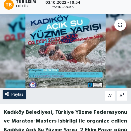
TE BILISIM
03.10.2022 - 10:54
EDITÖR
YAYINLANMA
Paylaş
-
+
A
A
Kadıköy Belediyesi, Türkiye Yüzme Federasyonu
ve Maraton-Masters işbirliği ile organize edilen
Kadıköy Açık Su Yüzme Yarışı, 2 Ekim Pazar günü