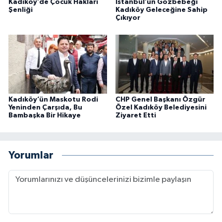
Kadıköy’de Çocuk Hakları
İstanbul’un Gözbebeği
Şenliği
Kadıköy Geleceğine Sahip
Çıkıyor
Kadıköy’ün Maskotu Rodi
CHP Genel Başkanı Özgür
Yeninden Çarşıda, Bu
Özel Kadıköy Belediyesini
Bambaşka Bir Hikaye
Ziyaret Etti
Yorumlar