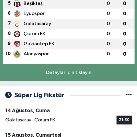
5
Beşiktaş
0
0
6
Eyüpspor
0
0
7
Galatasaray
0
0
8
Çorum FK
0
0
9
Gaziantep FK
0
0
10
Alanyaspor
0
0
Detaylar için tıklayın
Süper Lig Fikstür
14 Ağustos, Cuma
Galatasaray - Çorum FK
21:30
15 Ağustos, Cumartesi