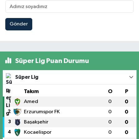
Gönder
Süper Lig Puan Durumu
Süper Lig
#
Takım
O
P
1
Amed
0
0
2
Erzurumspor FK
0
0
3
Başakşehir
0
0
4
Kocaelispor
0
0