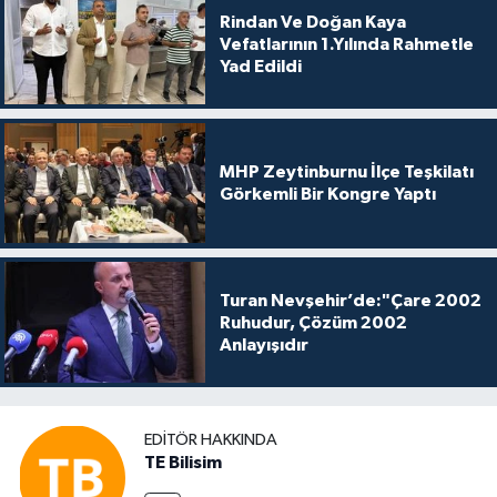
Rindan Ve Doğan Kaya
Vefatlarının 1.Yılında Rahmetle
Yad Edildi
MHP Zeytinburnu İlçe Teşkilatı
Görkemli Bir Kongre Yaptı
Turan Nevşehir’de:"Çare 2002
Ruhudur, Çözüm 2002
Anlayışıdır
EDITÖR HAKKINDA
TE Bilisim