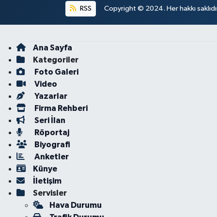
RSS
Copyright © 2024. Her hakkı saklıdı
Ana Sayfa
Kategoriler
Foto Galeri
Video
Yazarlar
Firma Rehberi
Seri İlan
Röportaj
Biyografi
Anketler
Künye
İletişim
Servisler
Hava Durumu