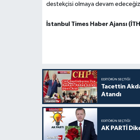
destekçisi olmaya devam edeceğiz
İstanbul Times Haber Ajansı (İT
EDITÖRÜN SEÇTIĞI
Tacettin Akd
Atandı
EDITÖRÜN SEÇTIĞI
AK PARTİ Dike