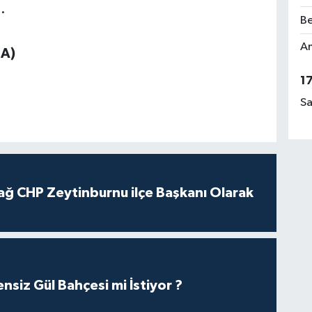
.
Be
Am
HA)
1
Sa
ağ CHP Zeytinburnu ilçe Başkanı Olarak
nsiz Gül Bahçesi mi İstiyor ?