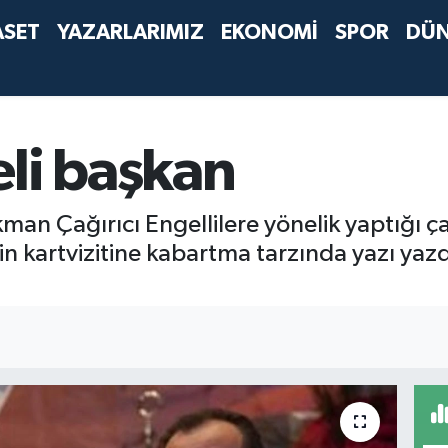
ASET
YAZARLARIMIZ
EKONOMİ
SPOR
DÜ
li başkan
an Çağırıcı Engellilere yönelik yaptığı çal
çin kartvizitine kabartma tarzında yazı yaz