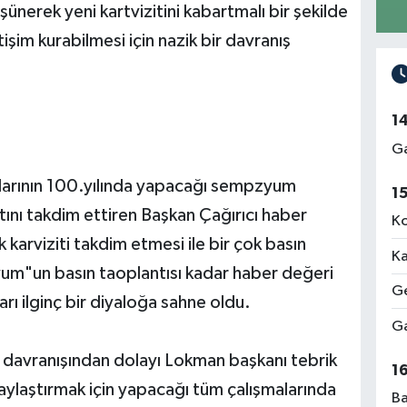
ünerek yeni kartvizitini kabartmalı bir şekilde
tişim kurabilmesi için nazik bir davranış
1
Ga
şlarının 100.yılında yapacağı sempzyum
1
tını takdim ettiren Başkan Çağırıcı haber
Ko
karviziti takdim etmesi ile bir çok basın
Ka
um"un basın taoplantısı kadar haber değeri
Ge
rı ilginç bir diyaloğa sahne oldu.
Ga
ik davranışından dolayı Lokman başkanı tebrik
1
olaylaştırmak için yapacağı tüm çalışmalarında
Ba