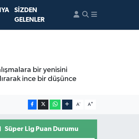
NYA
SİZDEN
GELENLER
ışmalara bir yenisini
dırarak ince bir düşünce
-
+
A
A
Süper Lig Puan Durumu