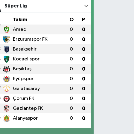
Süper Lig
#
Takım
O
P
1
Amed
0
0
2
Erzurumspor FK
0
0
3
Başakşehir
0
0
4
Kocaelispor
0
0
5
Beşiktaş
0
0
6
Eyüpspor
0
0
7
Galatasaray
0
0
8
Çorum FK
0
0
9
Gaziantep FK
0
0
0
Alanyaspor
0
0