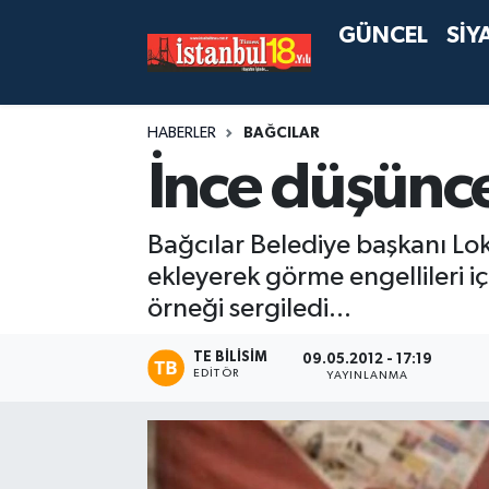
GÜNCEL
SİY
HABERLER
BAĞCILAR
İnce düşünce
Bağcılar Belediye başkanı Lokm
ekleyerek görme engellileri i
örneği sergiledi...
TE BILISIM
09.05.2012 - 17:19
EDITÖR
YAYINLANMA