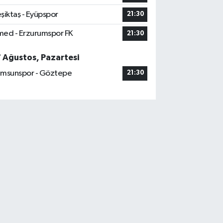
şiktaş - Eyüpspor
21:30
ed - Erzurumspor FK
21:30
7 Ağustos, Pazartesi
msunspor - Göztepe
21:30