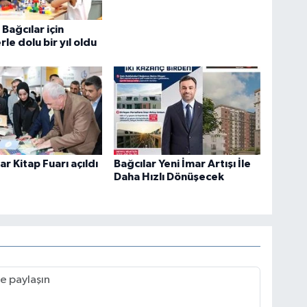
 Bağcılar için
le dolu bir yıl oldu
ar Kitap Fuarı açıldı
Bağcılar Yeni İmar Artışı İle
Daha Hızlı Dönüşecek