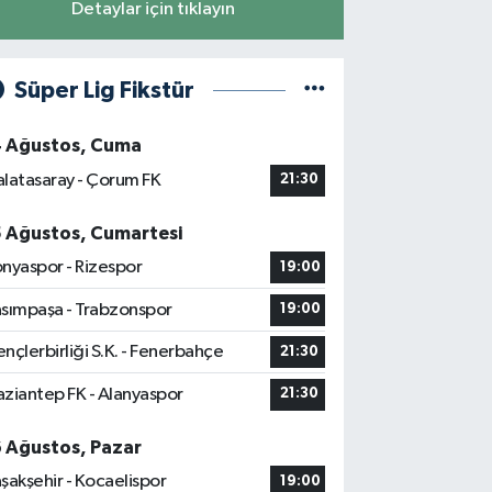
Detaylar için tıklayın
Süper Lig Fikstür
4 Ağustos, Cuma
latasaray - Çorum FK
21:30
5 Ağustos, Cumartesi
nyaspor - Rizespor
19:00
sımpaşa - Trabzonspor
19:00
nçlerbirliği S.K. - Fenerbahçe
21:30
ziantep FK - Alanyaspor
21:30
6 Ağustos, Pazar
şakşehir - Kocaelispor
19:00