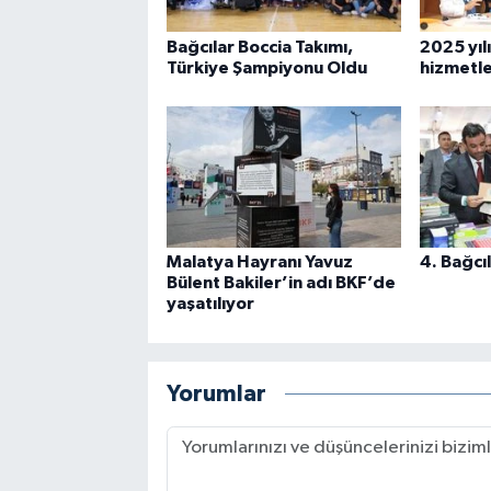
Bağcılar Boccia Takımı,
2025 yılı
Türkiye Şampiyonu Oldu
hizmetler
Malatya Hayranı Yavuz
4. Bağcıl
Bülent Bakiler’in adı BKF’de
yaşatılıyor
Yorumlar