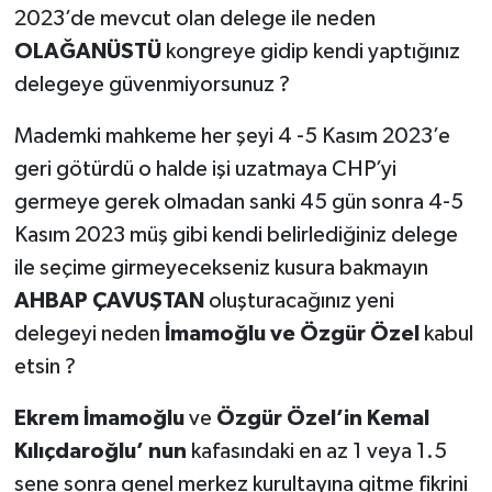
2023’de mevcut olan delege ile neden
OLAĞANÜSTÜ
kongreye gidip kendi yaptığınız
delegeye güvenmiyorsunuz ?
Mademki mahkeme her şeyi 4 -5 Kasım 2023’e
geri götürdü o halde işi uzatmaya CHP’yi
germeye gerek olmadan sanki 45 gün sonra 4-5
Kasım 2023 müş gibi kendi belirlediğiniz delege
ile seçime girmeyecekseniz kusura bakmayın
AHBAP ÇAVUŞTAN
oluşturacağınız yeni
delegeyi neden
İmamoğlu ve Özgür Özel
kabul
etsin ?
Ekrem İmamoğlu
ve
Özgür Özel’in
Kemal
Kılıçdaroğlu’ nun
kafasındaki en az 1 veya 1.5
sene sonra genel merkez kurultayına gitme fikrini