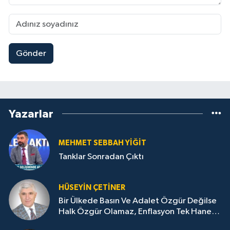
Gönder
Yazarlar
MEHMET SEBBAH YİĞİT
Tanklar Sonradan Çıktı
HÜSEYIN ÇETİNER
Bir Ülkede Basın Ve Adalet Özgür Değilse
Halk Özgür Olamaz, Enflasyon Tek Haneye
Düşemez