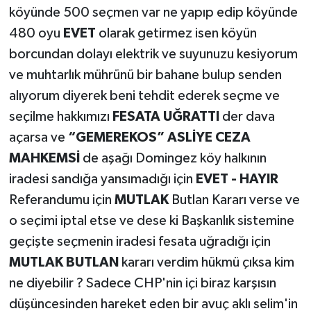
köyünde 500 seçmen var ne yapıp edip köyünde
480 oyu
EVET
olarak getirmez isen köyün
borcundan dolayı elektrik ve suyunuzu kesiyorum
ve muhtarlık mührünü bir bahane bulup senden
alıyorum diyerek beni tehdit ederek seçme ve
seçilme hakkımızı
FESATA UĞRATTI
der dava
açarsa ve
“GEMEREKOS” ASLİYE CEZA
MAHKEMSİ
de aşağı Domingez köy halkının
iradesi sandığa yansımadığı için
EVET - HAYIR
Referandumu için
MUTLAK
Butlan Kararı verse ve
o seçimi iptal etse ve dese ki Başkanlık sistemine
geçişte seçmenin iradesi fesata uğradığı için
MUTLAK BUTLAN
kararı verdim hükmü çıksa kim
ne diyebilir ? Sadece CHP'nin içi biraz karşısın
düşüncesinden hareket eden bir avuç aklı selim'in