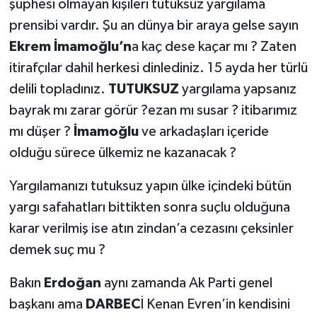
şüphesi olmayan kişileri tutuksuz yargılama
prensibi vardır. Şu an dünya bir araya gelse sayın
Ekrem
İmamoğlu’n
a kaç dese kaçar mı ? Zaten
itirafçılar dahil herkesi dinlediniz. 15 ayda her türlü
delili topladınız.
TUTUKSUZ
yargılama yapsanız
bayrak mı zarar görür ?ezan mı susar ? itibarımız
mı düşer ?
İmamoğlu
ve arkadaşları içeride
olduğu sürece ülkemiz ne kazanacak ?
Yargılamanızı tutuksuz yapın ülke içindeki bütün
yargı safahatları bittikten sonra suçlu olduğuna
karar verilmiş ise atın zindan’a cezasını çeksinler
demek suç mu ?
Bakın
Erdoğan
aynı zamanda Ak Parti genel
başkanı ama
DARBEC
İ Kenan Evren’in kendisini