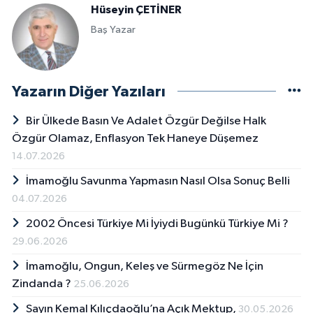
Hüseyin ÇETİNER
Baş Yazar
Yazarın Diğer Yazıları
Bir Ülkede Basın Ve Adalet Özgür Değilse Halk
Özgür Olamaz, Enflasyon Tek Haneye Düşemez
14.07.2026
İmamoğlu Savunma Yapmasın Nasıl Olsa Sonuç Belli
04.07.2026
2002 Öncesi Türkiye Mi İyiydi Bugünkü Türkiye Mi ?
29.06.2026
İmamoğlu, Ongun, Keleş ve Sürmegöz Ne İçin
Zindanda ?
25.06.2026
Sayın Kemal Kılıçdaoğlu’na Açık Mektup,
30.05.2026