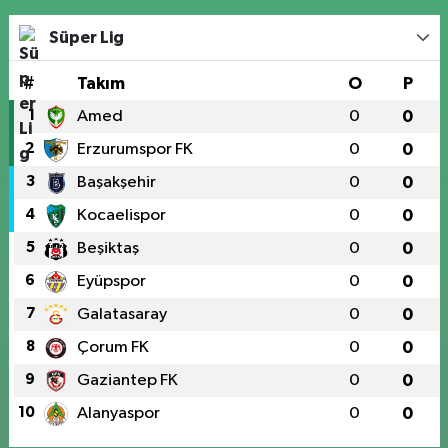
Süper Lig
#
Takım
O
P
1
Amed
0
0
2
Erzurumspor FK
0
0
3
Başakşehir
0
0
4
Kocaelispor
0
0
5
Beşiktaş
0
0
6
Eyüpspor
0
0
7
Galatasaray
0
0
8
Çorum FK
0
0
9
Gaziantep FK
0
0
10
Alanyaspor
0
0