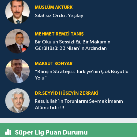
MÜSLÜM AKTÜRK
Silahsız Ordu : Yeşilay
MEHMET REMZI TANIŞ
Bir Okulun Sessizliği, Bir Makamın
Gürültüsü: 23 Nisan’ın Ardından
MAKSUT KONYAR
“Barışın Stratejisi: Türkiye’nin Çok Boyutlu
Yolu”
DR.SEYYID HÜSEYIN ZERRAKI
Resulullah'ın Torunlarını Sevmek İmanın
Alâmetidir !!!
Süper Lig Puan Durumu