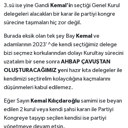
3.sü ise yine Gandi
Kemal'i
n seçtiği Genel Kurul
delegeleri alacakları bir karar ile partiyi kongre
sürecine taşımaları hiç zor değil.
Burada eksik olan tek şey Bay
Kemal
ve
adamlarının 2023'^de kendi seçtiğimiz delege
bizi seçmez korkularından dolayı Kurultay sürecini
uzatalım bir sene sonra
AHBAP ÇAVUŞTAN
OLUŞTURACAĞIMIZ y
eni hazır kıta delegeler ile
kendimizi seçtirelim kolaycılığına kaçmalarını
düşünmeleri kabul edilemez.
Eğer Sayın
Kemal Kılıçdaroğlu
samimi ise beyan
edilen 2 kurul veya kendi şahsi kararı ile Partiyi
Kongreye taşıyıp seçilen kendisi ise partiyi
yönetmeye devam etsin.