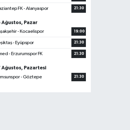
ziantep FK - Alanyaspor
21:30
6 Ağustos, Pazar
şakşehir - Kocaelispor
19:00
şiktaş - Eyüpspor
21:30
ed - Erzurumspor FK
21:30
7 Ağustos, Pazartesi
msunspor - Göztepe
21:30