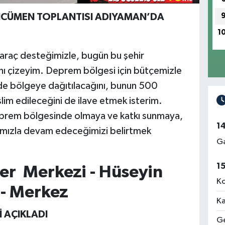
 ENCÜMEN TOPLANTISI ADIYAMAN’DA
1
araç desteğimizle, bugün bu şehir
ı çizeyim. Deprem bölgesi için bütçemizle
de bölgeye dağıtılacağını, bunun 500
im edileceğini de ilave etmek isterim.
deprem bölgesinde olmaya ve katkı sunmaya,
1
ımızla devam edeceğimizi belirtmek
Ga
1
er Merkezi - Hüseyin
Ko
 - Merkez
Ka
İ AÇIKLADI
Ge