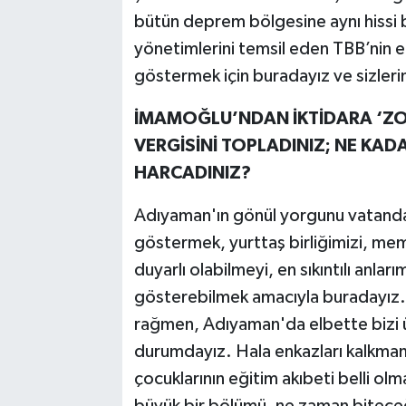
bütün deprem bölgesine aynı hissi b
yönetimlerini temsil eden TBB’nin 
göstermek için buradayız ve sizleri
İMAMOĞLU’NDAN İKTİDARA ‘ZOR
VERGİSİNİ TOPLADINIZ; NE KADA
HARCADINIZ?
Adıyaman'ın gönül yorgunu vatandaş
göstermek, yurttaş birliğimizi, meml
duyarlı olabilmeyi, en sıkıntılı anla
gösterebilmek amacıyla buradayız
rağmen, Adıyaman'da elbette bizi üz
durumdayız. Hala enkazları kalkmam
çocuklarının eğitim akıbeti belli olm
büyük bir bölümü, ne zaman biteceğ