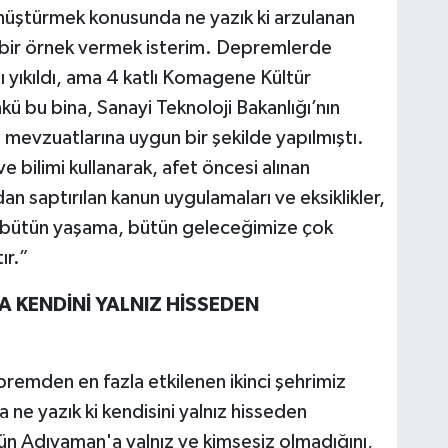
dönüştürmek konusunda ne yazık ki arzulanan
e bir örnek vermek isterim. Depremlerde
 yıkıldı, ama 4 katlı Komagene Kültür
kü bu bina, Sanayi Teknoloji Bakanlığı’nın
i mevzuatlarına uygun bir şekilde yapılmıştı.
e bilimi kullanarak, afet öncesi alınan
n saptırılan kanun uygulamaları ve eksiklikler,
e bütün yaşama, bütün geleceğimize çok
ır.”
 KENDİNİ YALNIZ HİSSEDEN
remden en fazla etkilenen ikinci şehrimiz
e yazık ki kendisini yalnız hisseden
gün Adıyaman'a yalnız ve kimsesiz olmadığını,