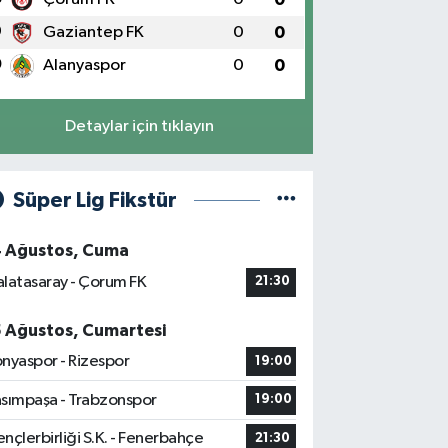
9
Gaziantep FK
0
0
0
Alanyaspor
0
0
Detaylar için tıklayın
Süper Lig Fikstür
4 Ağustos, Cuma
latasaray - Çorum FK
21:30
5 Ağustos, Cumartesi
nyaspor - Rizespor
19:00
sımpaşa - Trabzonspor
19:00
nçlerbirliği S.K. - Fenerbahçe
21:30