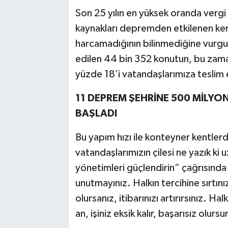
Son 25 yılın en yüksek oranda vergi t
kaynakları depremden etkilenen ken
harcamadığının bilinmediğine vurgu
edilen 44 bin 352 konutun, bu zaman
yüzde 18’i vatandaşlarımıza teslim e
11 DEPREM ŞEHRİNE 500 MİLYON
BAŞLADI
Bu yapım hızı ile konteyner kentler
vatandaşlarımızın çilesi ne yazık ki
yönetimleri güçlendirin” çağrısında
unutmayınız. Halkın tercihine sırtın
olursanız, itibarınızı artırırsınız. 
an, işiniz eksik kalır, başarısız olu