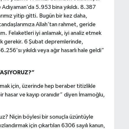
Adıyaman’da 5.953 bina yıkıldı. 8.387
rımız yitip gitti. Bugün bir kez daha,
andaşlarımıza Allah’tan rahmet, geride
um. Felaketleri iyi anlamak, iyi analiz etmek
ak gerekir. 6 Şubat depremlerinde,
56'sı yıkıldı veya ağır hasarlı hale geldi”
 YAŞIYORUZ?”
mak için, üzerinde hep beraber titizlikle
r hasar ve kayıp oranıdır” diyen İmamoğlu,
ruz? Niçin böylesi bir sonuçla üzüntüyle
landırmak için çıkartılan 6306 sayılı kanun,