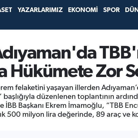
ASET
YAZARLARIMIZ
EKONOMİ
SPOR
DÜ
Adıyaman'da TBB'
da Hükümete Zor S
m felaketini yaşayan illerden Adıyaman’da
” başlığıyla düzenlenen toplantının ardı
ve İBB Başkanı Ekrem İmamoğlu, “TBB En
şık 500 milyon lira değerinde, 89 araç ve