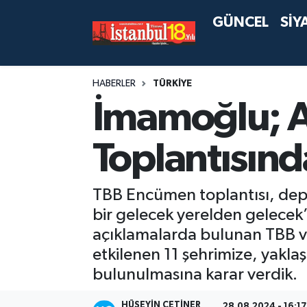
GÜNCEL
SİY
HABERLER
TÜRKİYE
İmamoğlu; 
Toplantısın
TBB Encümen toplantısı, depre
bir gelecek yerelden gelecek
açıklamalarda bulunan TBB 
etkilenen 11 şehrimize, yakla
bulunulmasına karar verdik.
HÜSEYIN ÇETINER
28.08.2024 - 16:17