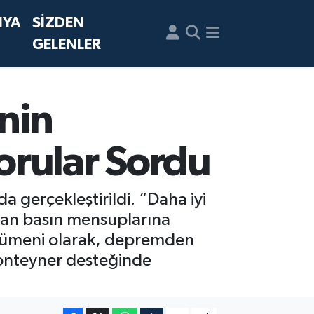
NYA
SİZDEN
GELENLER
nin
orular Sordu
 gerçekleştirildi. “Daha iyi
ndan basın mensuplarına
cümeni olarak, depremden
 konteyner desteğinde