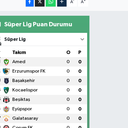
-
+
A
A
Süper Lig Puan Durumu
Süper Lig
#
Takım
O
P
1
Amed
0
0
2
Erzurumspor FK
0
0
3
Başakşehir
0
0
4
Kocaelispor
0
0
5
Beşiktaş
0
0
6
Eyüpspor
0
0
7
Galatasaray
0
0
8
Çorum FK
0
0