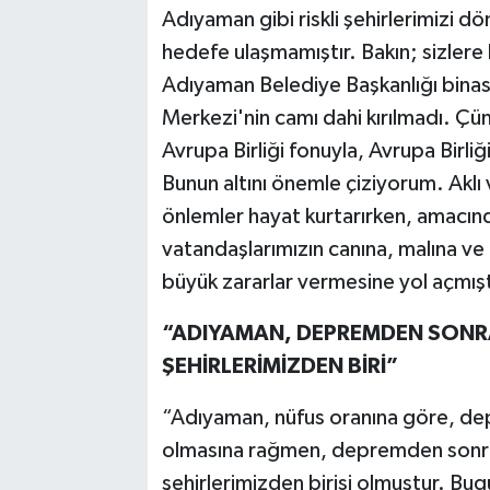
Adıyaman gibi riskli şehirlerimizi 
hedefe ulaşmamıştır. Bakın; sizler
Adıyaman Belediye Başkanlığı binası
Merkezi'nin camı dahi kırılmadı. Çün
Avrupa Birliği fonuyla, Avrupa Birliğ
Bunun altını önemle çiziyorum. Aklı v
önlemler hayat kurtarırken, amacında
vatandaşlarımızın canına, malına v
büyük zararlar vermesine yol açmışt
“ADIYAMAN, DEPREMDEN SONRA
ŞEHİRLERİMİZDEN BİRİ”
“Adıyaman, nüfus oranına göre, dep
olmasına rağmen, depremden sonra n
şehirlerimizden birisi olmuştur. Bu