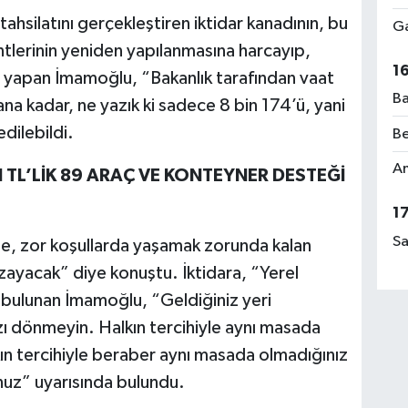
ahsilatını gerçekleştiren iktidar kanadının, bu
Ga
tlerinin yeniden yapılanmasına harcayıp,
1
 yapan İmamoğlu, “Bakanlık tarafından vaat
Ba
a kadar, ne yazık ki sadece 8 bin 174’ü, yani
dilebildi.
Be
Am
 TL’LİK 89 ARAÇ VE KONTEYNER DESTEĞİ
1
Sa
de, zor koşullarda yaşamak zorunda kalan
 uzayacak” diye konuştu. İktidara, “Yerel
 bulunan İmamoğlu, “Geldiğiniz yeri
ızı dönmeyin. Halkın tercihiyle aynı masada
Halkın tercihiyle beraber aynı masada olmadığınız
rsunuz” uyarısında bulundu.