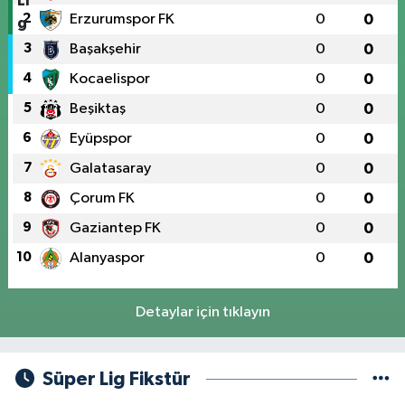
2
Erzurumspor FK
0
0
3
Başakşehir
0
0
4
Kocaelispor
0
0
5
Beşiktaş
0
0
6
Eyüpspor
0
0
7
Galatasaray
0
0
8
Çorum FK
0
0
9
Gaziantep FK
0
0
10
Alanyaspor
0
0
Detaylar için tıklayın
Süper Lig Fikstür