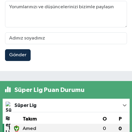
Gönder
Süper Lig Puan Durumu
Süper Lig
#
Takım
O
P
1
Amed
0
0