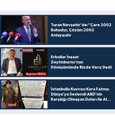
Turan Nevşehir’de:"Çare 2002
Ruhudur, Çözüm 2002
Anlayışıdır
Erkollar İnşaat
Zeytinburnu’nun
Dönüşümünde Bizde Varız Dedi
İstanbullu Kuvvacı Kara Fatma:
Dünya’ya Seslendi ABD’nin
Karşılığı Olmayan Doları ile Alış
Veriş Yapmayın Dedi