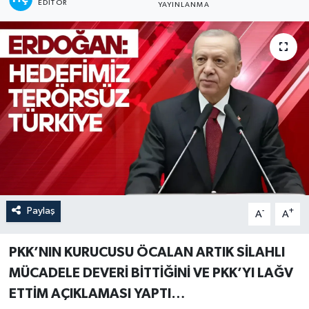
EDITÖR
YAYINLANMA
Paylaş
-
+
A
A
PKK’NIN KURUCUSU ÖCALAN ARTIK SİLAHLI
MÜCADELE DEVERİ BİTTİĞİNİ VE PKK’YI LAĞV
ETTİM AÇIKLAMASI YAPTI…