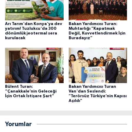
Arı Tarım'dan Konya'ya dev
Bakan Yardımcısı Turan:
yatırım! Tuzlukcu'da 300
Muhtarlığı "Kapatmak
dönümlük jeotermal sera
Değil, Kuvvetlendirmek İçin
kurulacak
Buradayız”
Bülent Turan:
Bakan Yardımcısı Turan
“Çanakkale’nin Geleceği
Van'dan Seslendi:
İçin Ortak İstişare Şart”
"Terörsüz Türkiye’nin Kapısı
Açıldı"
Yorumlar