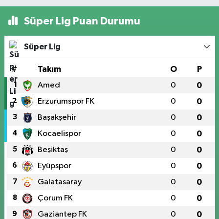
Süper Lig Puan Durumu
Süper Lig
#
Takım
O
P
1
Amed
0
0
2
Erzurumspor FK
0
0
3
Başakşehir
0
0
4
Kocaelispor
0
0
5
Beşiktaş
0
0
6
Eyüpspor
0
0
7
Galatasaray
0
0
8
Çorum FK
0
0
9
Gaziantep FK
0
0