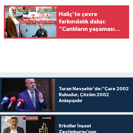
Haliç'te çevre
farkındalık dalışı:
"Canlıların yaşaması
asla mümkün değil”
Turan Nevşehir’de:"Çare 2002
Ruhudur, Çözüm 2002
Anlayışıdır
Erkollar İnşaat
Zeytinburnu’nun