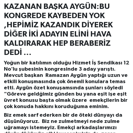
KAZANAN BAŞKA AYGÜN:BU
KONGREDE KAYBEDEN YOK
,HEPİMİZ KAZANDIK DİYEREK
DİĞER İKİ ADAYIN ELİNİ HAVA
KALDIRARAK HEP BERABERİZ
DEDİ ...
Yoğun bir katılımın olduğu Hizmet İş Sendikası 12
No'lu şubesinin kongresinde 3 aday yarıştı.
Mevcut başkan
Ramazan Aygün
yaptığı uzun ve
etkili konuşmasında çok önemli konulara temas
etti.
Aygün
özet konuşamsında şunları söyledi
"Göreve geldğimiz günden bu yana eşit işe eşit
üvret konusu başta olmak üzere emekçilerin bir
çok konuda hakkını koruduğuma eminim.
Biz emek sarf ederken bir de öteki dünyayı da
düşünüyoruz. Biz ne zulmetmeyi nede zulme
uğramayı istemeyiz. Emekçi arkadaşlarımızı