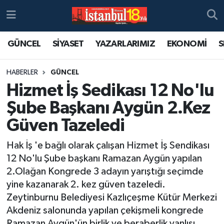
GÜNCEL
SİYASET
YAZARLARIMIZ
EKONOMİ
S
HABERLER
GÜNCEL
Hizmet İş Sedikası 12 No'lu
Şube Başkanı Aygün 2.Kez
Güven Tazeledi
Hak İş 'e bağlı olarak çalışan Hizmet İş Sendikası
12 No'lu Şube başkanı Ramazan Aygün yapılan
2.Olağan Kongrede 3 adayın yarıştığı seçimde
yine kazanarak 2. kez güven tazeledi.
Zeytinburnu Belediyesi Kazlıçeşme Kütür Merkezi
Akdeniz salonunda yapılan çekişmeli kongrede
Ramazan Aygün'ün birlik ve beraberlik yanlısı