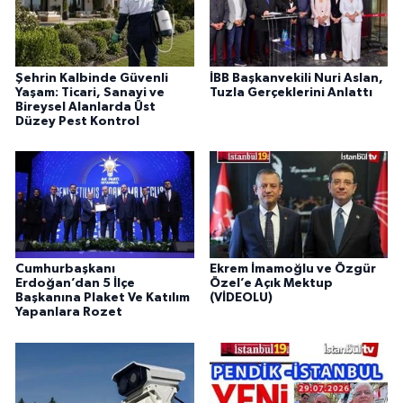
Şehrin Kalbinde Güvenli
İBB Başkanvekili Nuri Aslan,
Yaşam: Ticari, Sanayi ve
Tuzla Gerçeklerini Anlattı
Bireysel Alanlarda Üst
Düzey Pest Kontrol
Cumhurbaşkanı
Ekrem İmamoğlu ve Özgür
Erdoğan’dan 5 İlçe
Özel’e Açık Mektup
Başkanına Plaket Ve Katılım
(VİDEOLU)
Yapanlara Rozet