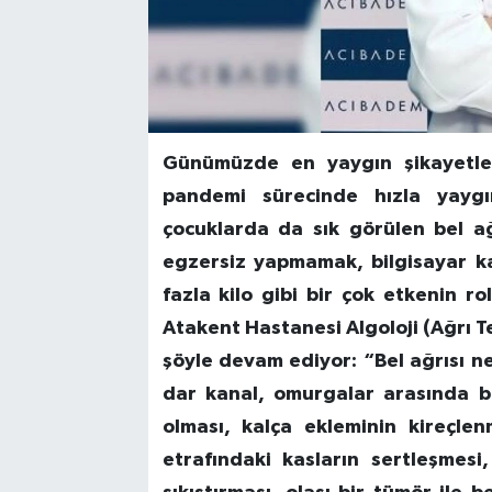
Günümüzde en yaygın şikayetler 
pandemi sürecinde hızla yaygın
çocuklarda da sık görülen bel ağ
egzersiz yapmamak, bilgisayar ka
fazla kilo gibi bir çok etkenin r
Atakent Hastanesi Algoloji (Ağrı Te
şöyle devam ediyor: “Bel ağrısı n
dar kanal, omurgalar arasında bu
olması, kalça ekleminin kireçlen
etrafındaki kasların sertleşmesi