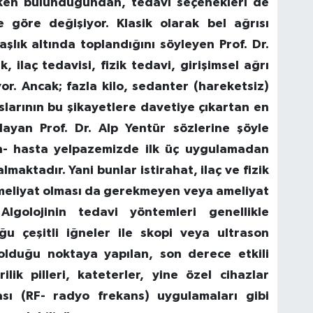
tken bulunduğundan, tedavi seçenekleri de
 göre değişiyor. Klasik olarak bel ağrısı
şlık altında toplandığını söyleyen Prof. Dr.
, ilaç tedavisi, fizik tedavi, girişimsel ağrı
yor. Ancak; fazla kilo, sedanter (hareketsiz)
slarının bu şikayetlere davetiye çıkartan en
ayan Prof. Dr. Alp Yentür sözlerine şöyle
in- hasta yelpazemizde ilk üç uygulamadan
aktadır. Yani bunlar istirahat, ilaç ve fizik
eliyat olması da gerekmeyen veya ameliyat
Algolojinin tedavi yöntemleri genellikle
ğu çeşitli iğneler ile skopi veya ultrason
olduğu noktaya yapılan, son derece etkili
lik pilleri, kateterler, yine özel cihazlar
ası (RF- radyo frekans) uygulamaları gibi