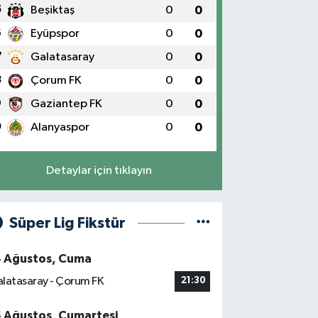
5
Beşiktaş
0
0
6
Eyüpspor
0
0
7
Galatasaray
0
0
8
Çorum FK
0
0
9
Gaziantep FK
0
0
0
Alanyaspor
0
0
Detaylar için tıklayın
Süper Lig Fikstür
4 Ağustos, Cuma
latasaray - Çorum FK
21:30
5 Ağustos, Cumartesi