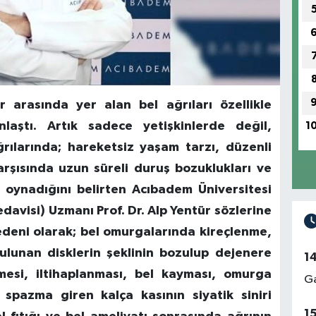
arasında yer alan bel ağrıları özellikle
laştı. Artık sadece yetişkinlerde değil,
1
rılarında; hareketsiz yaşam tarzı, düzenli
rşısında uzun süreli duruş bozuklukları ve
ol oynadığını belirten Acıbadem Üniversitesi
davisi) Uzmanı Prof. Dr. Alp Yentür sözlerine
edeni olarak; bel omurgalarında kireçlenme,
lunan disklerin şeklinin bozulup dejenere
1
mesi, iltihaplanması, bel kayması, omurga
Ga
, spazma giren kalça kasının siyatik siniri
1