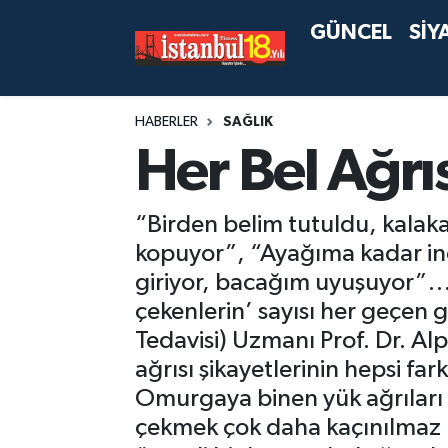
GÜNCEL
SİY
HABERLER
SAĞLIK
Her Bel Ağrıs
“Birden belim tutuldu, kala
kopuyor”, “Ayağıma kadar inen
giriyor, bacağım uyuşuyor”… 
çekenlerin’ sayısı her geçen 
Tedavisi) Uzmanı Prof. Dr. A
ağrısı şikayetlerinin hepsi fa
Omurgaya binen yük ağrıları ar
çekmek çok daha kaçınılmaz hal