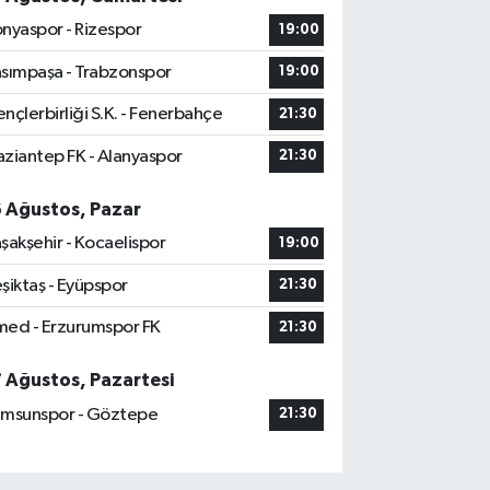
nyaspor - Rizespor
19:00
sımpaşa - Trabzonspor
19:00
nçlerbirliği S.K. - Fenerbahçe
21:30
ziantep FK - Alanyaspor
21:30
6 Ağustos, Pazar
şakşehir - Kocaelispor
19:00
şiktaş - Eyüpspor
21:30
ed - Erzurumspor FK
21:30
7 Ağustos, Pazartesi
msunspor - Göztepe
21:30