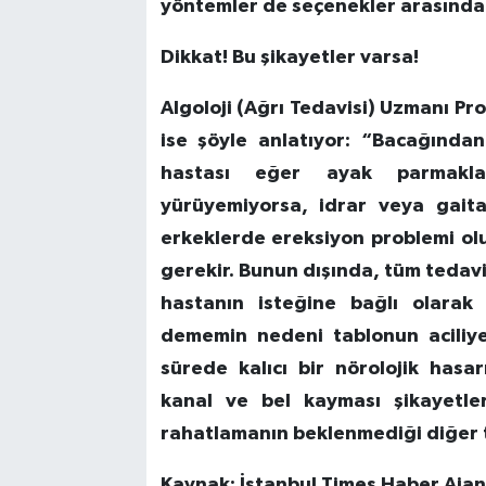
yöntemler de seçenekler arasında s
Dikkat! Bu şikayetler varsa!
Algoloji (Ağrı Tedavisi) Uzmanı Pr
ise şöyle anlatıyor: “Bacağından
hastası eğer ayak parmakl
yürüyemiyorsa, idrar veya gaita
erkeklerde ereksiyon problemi ol
gerekir. Bunun dışında, tüm tedav
hastanın isteğine bağlı olarak 
dememin nedeni tablonun aciliy
sürede kalıcı bir nörolojik hasa
kanal ve bel kayması şikayetle
rahatlamanın beklenmediği diğer t
Kaynak: İstanbul Times Haber Ajans