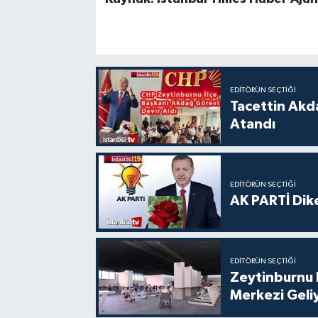
EDITÖRÜN SEÇTIĞI
Tacettin Akd
Atandı
EDITÖRÜN SEÇTIĞI
AK PARTİ Dike
EDITÖRÜN SEÇTIĞI
Zeytinburnu 
Merkezi Geli