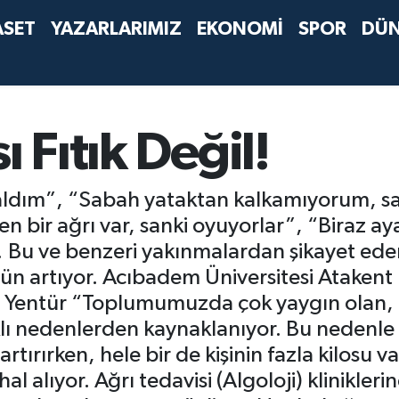
ASET
YAZARLARIMIZ
EKONOMİ
SPOR
DÜ
ı Fıtık Değil!
kaldım”, “Sabah yataktan kalkamıyorum, s
 bir ağrı var, sanki oyuyorlar”, “Biraz ay
Bu ve benzeri yakınmalardan şikayet edenl
gün artıyor. Acıbadem Üniversitesi Atakent 
lp Yentür “Toplumumuzda çok yaygın olan, h
rklı nedenlerden kaynaklanıyor. Bu nedenle t
tırırken, hele bir de kişinin fazla kilosu 
 alıyor. Ağrı tedavisi (Algoloji) klinikler