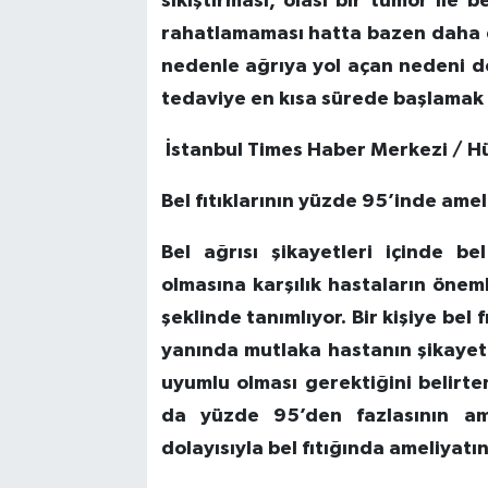
sıkıştırması, olası bir tümör ile b
rahatlamaması hatta bazen daha da
nedenle ağrıya yol açan nedeni 
tedaviye en kısa sürede başlamak 
İstanbul Times Haber Merkezi / H
Bel fıtıklarının yüzde 95’inde ame
Bel ağrısı şikayetleri içinde bel
olmasına karşılık hastaların önemli
şeklinde tanımlıyor. Bir kişiye bel
yanında mutlaka hastanın şikayet
uyumlu olması gerektiğini belirten 
da yüzde 95’den fazlasının am
dolayısıyla bel fıtığında ameliyatı