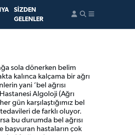
NYA
SİZDEN
GELENLER
ağa sola dönerken belim
akta kalınca kalçama bir ağrı
erin yani ‘bel ağrısı
Hastanesi Algoloji (Ağrı
er gün karşılaştığımız bel
edavileri de farklı oluyor.
varsa bu durumda bel ağrısı
ine başvuran hastaların çok