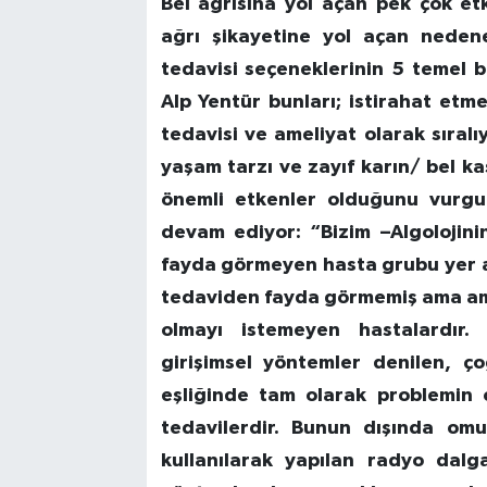
Bel ağrısına yol açan pek çok e
ağrı şikayetine yol açan nedene
tedavisi seçeneklerinin 5 temel ba
Alp Yentür bunları; istirahat etmek
tedavisi ve ameliyat olarak sıralı
yaşam tarzı ve zayıf karın/ bel ka
önemli etkenler olduğunu vurgul
devam ediyor: “Bizim –Algolojin
fayda görmeyen hasta grubu yer alm
tedaviden fayda görmemiş ama am
olmayı istemeyen hastalardır. 
girişimsel yöntemler denilen, ço
eşliğinde tam olarak problemin 
tedavilerdir. Bunun dışında omuri
kullanılarak yapılan radyo dalg