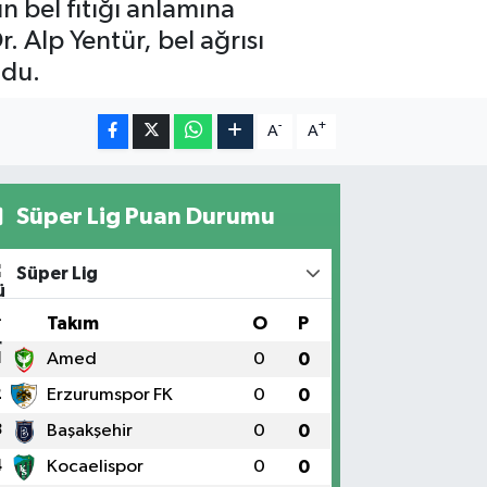
ın bel fıtığı anlamına
. Alp Yentür, bel ağrısı
ndu.
-
+
A
A
Süper Lig Puan Durumu
Süper Lig
#
Takım
O
P
1
Amed
0
0
2
Erzurumspor FK
0
0
3
Başakşehir
0
0
4
Kocaelispor
0
0