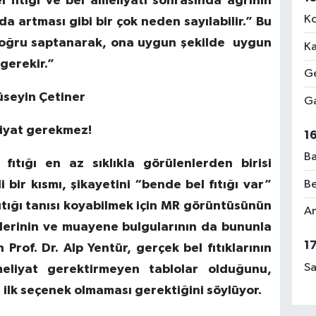
el fıtığı ve bel ameliyatı sonrasında ağrının
Ko
 artması gibi bir çok neden sayılabilir.” Bu
doğru saptanarak, ona uygun şekilde uygun
Ka
gerekir.”
Ge
üseyin Çetiner
Ga
liyat gerekmez!
1
Ba
 fıtığı en az sıklıkla görülenlerden birisi
Be
 bir kısmı, şikayetini “bende bel fıtığı var”
 fıtığı tanısı koyabilmek için MR görüntüsünün
Am
lerinin ve muayene bulgularının da bununla
1
Prof. Dr. Alp Yentür, gerçek bel fıtıklarının
Sa
eliyat gerektirmeyen tablolar olduğunu,
n ilk seçenek olmaması gerektiğini söylüyor.