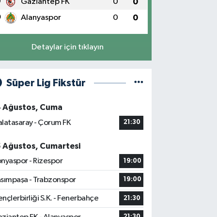
9
Gaziantep FK
0
0
0
Alanyaspor
0
0
Detaylar için tıklayın
Süper Lig Fikstür
4 Ağustos, Cuma
latasaray - Çorum FK
21:30
5 Ağustos, Cumartesi
nyaspor - Rizespor
19:00
sımpaşa - Trabzonspor
19:00
nçlerbirliği S.K. - Fenerbahçe
21:30
21:30