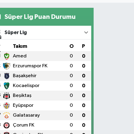
Süper Lig Puan Durumu
Süper Lig
#
Takım
O
P
1
Amed
0
0
2
Erzurumspor FK
0
0
3
Başakşehir
0
0
4
Kocaelispor
0
0
5
Beşiktaş
0
0
6
Eyüpspor
0
0
7
Galatasaray
0
0
8
Çorum FK
0
0