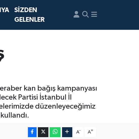
NYA
SİZDEN
GELENLER
ş
la beraber kan bağış kampanyası
k Partisi İstanbul İl
İlçelerimizde düzenleyeceğimiz
kullandı.
-
+
A
A