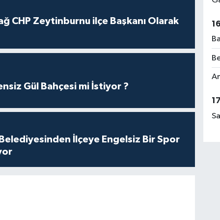
Ga
ağ CHP Zeytinburnu ilçe Başkanı Olarak
1
Ba
Be
Am
nsiz Gül Bahçesi mi İstiyor ?
1
Sa
Belediyesinden İlçeye Engelsiz Bir Spor
yor