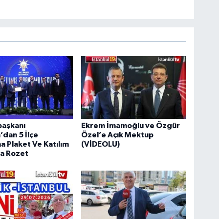
aşkanı
Ekrem İmamoğlu ve Özgür
dan 5 İlçe
Özel’e Açık Mektup
a Plaket Ve Katılım
(VİDEOLU)
ra Rozet