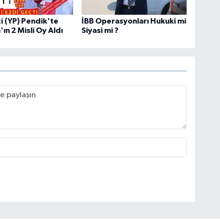
ti (YP) Pendik'te
İBB Operasyonları Hukuki mi
ın 2 Misli Oy Aldı
Siyasi mi ?