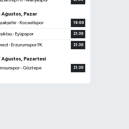
ziantep FK - Alanyaspor
6 Ağustos, Pazar
şakşehir - Kocaelispor
19:00
şiktaş - Eyüpspor
21:30
ed - Erzurumspor FK
21:30
7 Ağustos, Pazartesi
msunspor - Göztepe
21:30