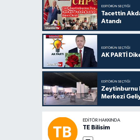
EDITÖRÜN SEÇTIĞI
Tacettin Akd
Atandı
EDITÖRÜN SEÇTIĞI
AK PARTİ Dike
EDITÖRÜN SEÇTIĞI
Zeytinburnu 
Merkezi Geli
EDITÖR HAKKINDA
TE Bilisim