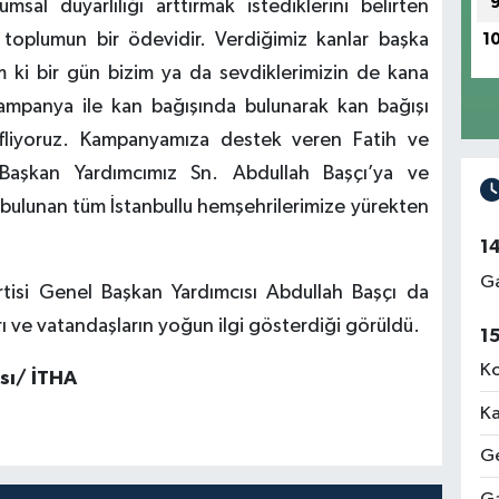
msal duyarlılığı arttırmak istediklerini belirten
k toplumun bir ödevidir. Verdiğimiz kanlar başka
1
m ki bir gün bizim ya da sevdiklerimizin de kana
 kampanya ile kan bağışında bulunarak kan bağışı
efliyoruz. Kampanyamıza destek veren Fatih ve
l Başkan Yardımcımız Sn. Abdullah Başçı’ya ve
 bulunan tüm İstanbullu hemşehrilerimize yürekten
1
Ga
isi Genel Başkan Yardımcısı Abdullah Başçı da
ı ve vatandaşların yoğun ilgi gösterdiği görüldü.
1
Ko
sı/ İTHA
Ka
Ge