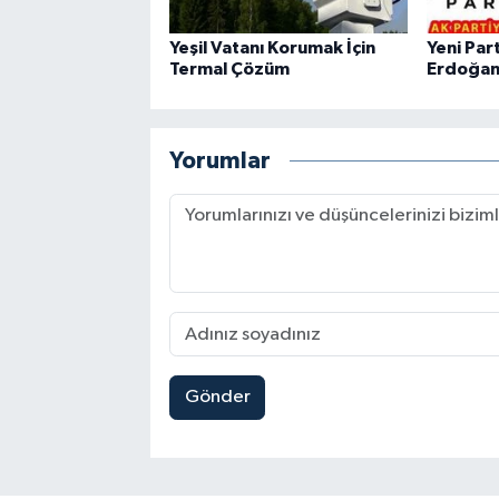
Yeşil Vatanı Korumak İçin
Yeni Par
Termal Çözüm
Erdoğan'
Yorumlar
Gönder