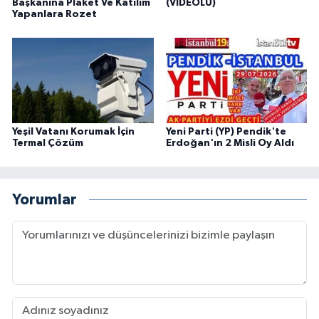
Başkanına Plaket Ve Katılım
(VİDEOLU)
Yapanlara Rozet
Yeşil Vatanı Korumak İçin
Yeni Parti (YP) Pendik'te
Termal Çözüm
Erdoğan'ın 2 Misli Oy Aldı
Yorumlar