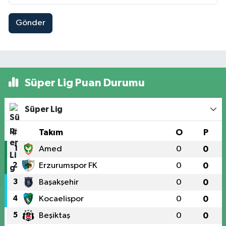
Gönder
Süper Lig Puan Durumu
Süper Lig
#
Takım
O
P
1
Amed
0
0
2
Erzurumspor FK
0
0
3
Başakşehir
0
0
4
Kocaelispor
0
0
5
Beşiktaş
0
0