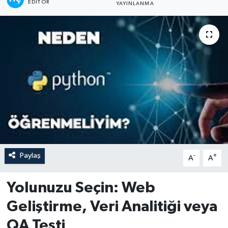
EDITÖR
YAYINLANMA
Paylaş
-
+
A
A
Yolunuzu Seçin: Web
Geliştirme, Veri Analitiği veya
QA Testi