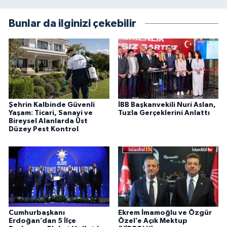
Bunlar da ilginizi çekebilir
Şehrin Kalbinde Güvenli
İBB Başkanvekili Nuri Aslan,
Yaşam: Ticari, Sanayi ve
Tuzla Gerçeklerini Anlattı
Bireysel Alanlarda Üst
Düzey Pest Kontrol
Cumhurbaşkanı
Ekrem İmamoğlu ve Özgür
Erdoğan’dan 5 İlçe
Özel’e Açık Mektup