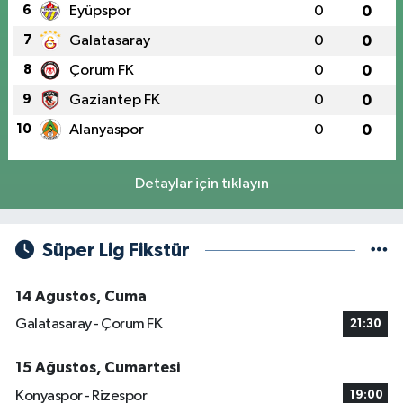
6
Eyüpspor
0
0
7
Galatasaray
0
0
8
Çorum FK
0
0
9
Gaziantep FK
0
0
10
Alanyaspor
0
0
Detaylar için tıklayın
Süper Lig Fikstür
14 Ağustos, Cuma
Galatasaray - Çorum FK
21:30
15 Ağustos, Cumartesi
Konyaspor - Rizespor
19:00