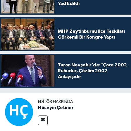
Yad Edildi
MHP Zeytinburnu İlçe Teşkilatı
Görkemli Bir Kongre Yaptı
Turan Nevşehir’de:"Çare 2002
Ruhudur, Çözüm 2002
Anlayışıdır
EDITÖR HAKKINDA
Hüseyin Çetiner