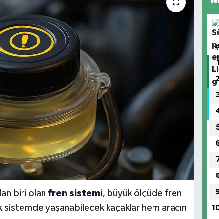
dan biri olan
fren sistem
i
, büyük ölçüde fren
cak sistemde yaşanabilecek kaçaklar hem aracın
1