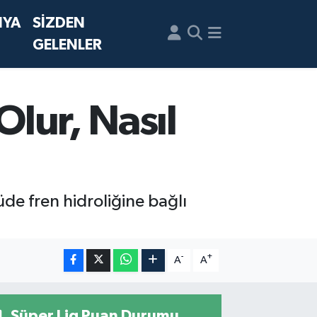
NYA
SİZDEN
GELENLER
Olur, Nasıl
üde fren hidroliğine bağlı
-
+
A
A
Süper Lig Puan Durumu