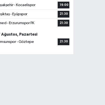
şakşehir - Kocaelispor
19:00
şiktaş - Eyüpspor
21:30
ed - Erzurumspor FK
21:30
7 Ağustos, Pazartesi
msunspor - Göztepe
21:30