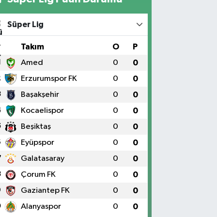
Süper Lig
#
Takım
O
P
1
Amed
0
0
2
Erzurumspor FK
0
0
3
Başakşehir
0
0
4
Kocaelispor
0
0
5
Beşiktaş
0
0
6
Eyüpspor
0
0
7
Galatasaray
0
0
8
Çorum FK
0
0
9
Gaziantep FK
0
0
0
Alanyaspor
0
0