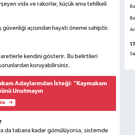
eyen vida ve rakorlar, küçük ama tehlikeli
Ba
Be
üş güvenliği açısından hayati öneme sahiptir.
Am
1
Sa
işaretlerle kendini gösterir. Bu belirtileri
sorunlardan koruyabilirsiniz.
akam Adaylarından İsteği: "Kaymakam
Günü Unutmayın
üle
r
a da tabana kadar gömülüyorsa, sistemde