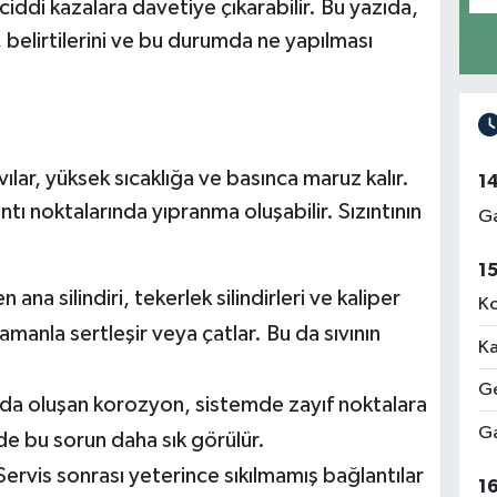
iddi kazalara davetiye çıkarabilir. Bu yazıda,
i, belirtilerini ve bu durumda ne yapılması
vılar, yüksek sıcaklığa ve basınca maruz kalır.
1
ı noktalarında yıpranma oluşabilir. Sızıntının
Ga
1
ana silindiri, tekerlek silindirleri ve kaliper
Ko
amanla sertleşir veya çatlar. Bu da sıvının
Ka
Ge
nda oluşan korozyon, sistemde zayıf noktalara
Ga
rde bu sorun daha sık görülür.
ervis sonrası yeterince sıkılmamış bağlantılar
1