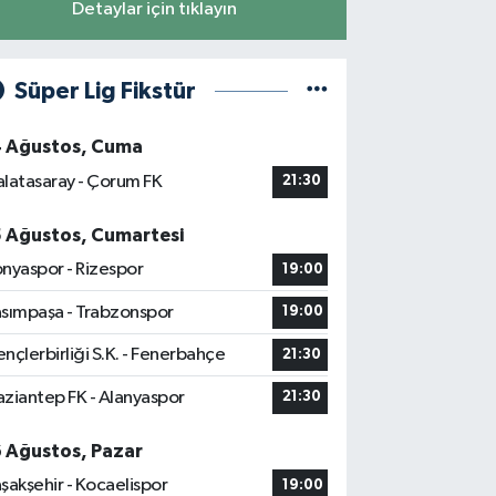
Detaylar için tıklayın
Süper Lig Fikstür
4 Ağustos, Cuma
latasaray - Çorum FK
21:30
5 Ağustos, Cumartesi
nyaspor - Rizespor
19:00
sımpaşa - Trabzonspor
19:00
nçlerbirliği S.K. - Fenerbahçe
21:30
ziantep FK - Alanyaspor
21:30
6 Ağustos, Pazar
şakşehir - Kocaelispor
19:00