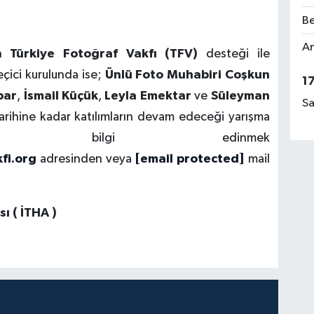
Be
Am
an
Türkiye Fotoğraf Vakfı (TFV)
desteği ile
eçici kurulunda ise;
Ünlü Foto Muhabiri Coşkun
1
bar
,
İsmail Küçük
,
Leyla Emektar
ve
Süleyman
Sa
arihine kadar katılımların devam edeceği yarışma
ylı bilgi edinmek
fi.org
adresinden veya
[email protected]
mail
ı ( İTHA )