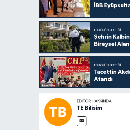
İBB Eyüpsult
EDITÖRÜN SEÇTIĞI
Şehrin Kalbin
Bireysel Ala
EDITÖRÜN SEÇTIĞI
Tacettin Akd
Atandı
EDITÖR HAKKINDA
TE Bilisim