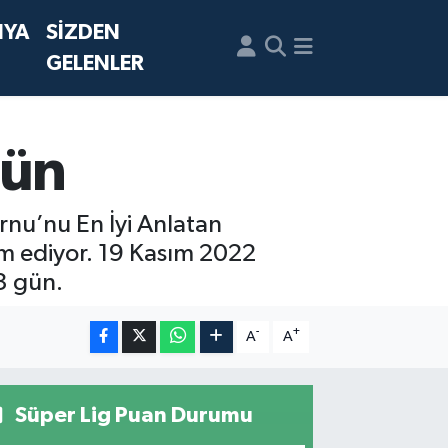
NYA
SİZDEN
GELENLER
Gün
rnu’nu En İyi Anlatan
vam ediyor. 19 Kasım 2022
3 gün.
-
+
A
A
Süper Lig Puan Durumu