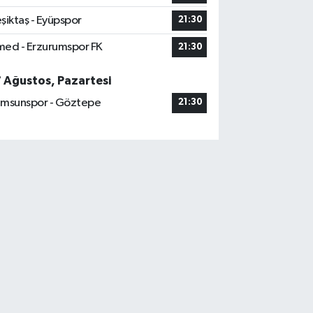
şiktaş - Eyüpspor
21:30
ed - Erzurumspor FK
21:30
7 Ağustos, Pazartesi
msunspor - Göztepe
21:30