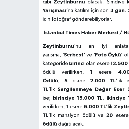
gibi
Zeytinburnu
olacak. Şimdiye 
Yarışması
’na katılım için son
3 gün
.
için fotoğraf gönderebiliyorlar.
İstanbul Times Haber Merkezi / H
Zeytinburnu
’nu en iyi anlata
yarışma,
‘Serbest’
ve
‘Foto Öykü’
ol
kategoride
birinci
olan esere
12.500
ödülü verilirken,
1
esere
4.0
Ödülü
,
5
esere
2.000 TL
’lik
TL
’lik
Sergilenmeye Değer Eser
ö
ise;
birinciye
15.000 TL
,
ikinciye
verilirken,
1
esere
6.000 TL
’lik
Zeyti
TL
’lik mansiyon ödülü ve
20
eser
ödülü
dağıtılacak.