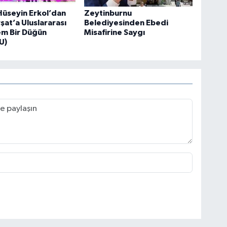
üseyin Erkol’dan
Zeytinburnu
şat’a Uluslararası
Belediyesinden Ebedi
m Bir Düğün
Misafirine Saygı
U)