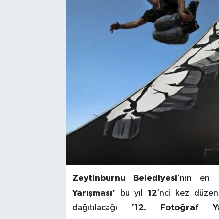
Zeytinburnu Belediyesi
’nin en k
Yarışması’
bu yıl
12
’nci kez düzenl
dağıtılacağı
’12. Fotoğraf Ya