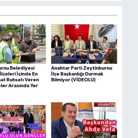
rnu Belediyesi
Anahtar Parti Zeytinburnu
İlçeleri İçinde En
İlçe Başkanlığı Durmak
şaat Ruhsatı Veren
Bilmiyor (VİDEOLU)
ler Arasında Yer