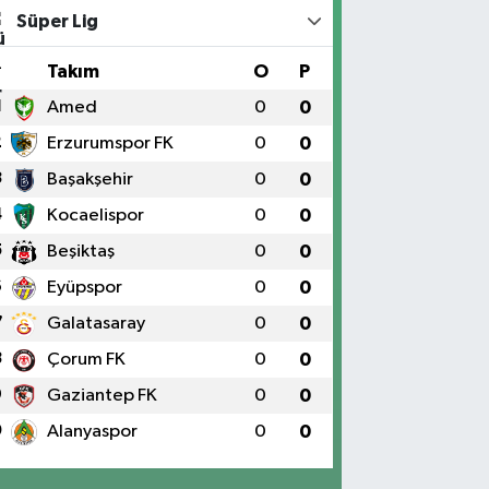
Süper Lig
#
Takım
O
P
1
Amed
0
0
2
Erzurumspor FK
0
0
3
Başakşehir
0
0
4
Kocaelispor
0
0
5
Beşiktaş
0
0
6
Eyüpspor
0
0
7
Galatasaray
0
0
8
Çorum FK
0
0
9
Gaziantep FK
0
0
0
Alanyaspor
0
0