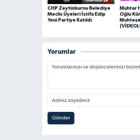
CHP Zeytinburnu Belediye
Muhtar H
Meclis Üyeleri İstifa Edip
Oğlu Kür
Yeni Partiye Katıldı
Muhteşe
(VİDEOL
Yorumlar
Gönder