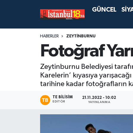
GÜNCEL
SİY
HABERLER
ZEYTİNBURNU
Fotoğraf Yar
Zeytinburnu Belediyesi tarafı
Karelerin’ kıyasıya yarışacağ
tarihine kadar fotoğrafların 
TE BILISIM
21.11.2022 - 10:02
EDITÖR
YAYINLANMA