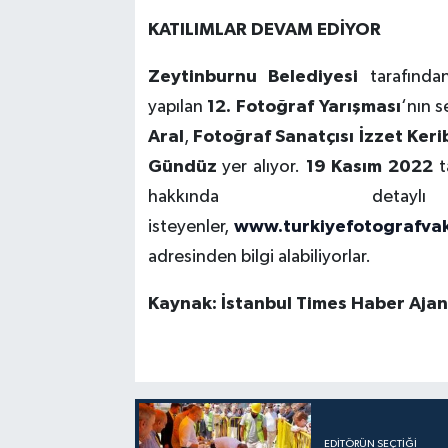
KATILIMLAR DEVAM EDİYOR
Zeytinburnu Belediyesi
tarafınd
yapılan
12. Fotoğraf Yarışması
‘nın s
Aral
,
Fotoğraf Sanatçısı İzzet Keri
Gündüz
yer alıyor.
19 Kasım 2022
t
hakkında deta
isteyenler,
www.turkiyefotografvak
adresinden bilgi alabiliyorlar.
Kaynak: İstanbul Times Haber Ajans
EDITÖRÜN SEÇTIĞI