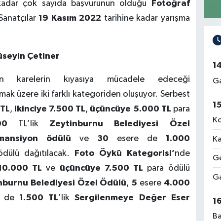
kadar çok sayıda başvurunun olduğu
Fotoğraf
 Sanatçılar
19 Kasım 2022
tarihine kadar yarışma
üseyin Çetiner
1
n karelerin kıyasıya mücadele edeceği
Ga
mak üzere iki farklı kategoriden oluşuyor. Serbest
1
 TL
,
ikinciye 7.500 TL
,
üçüncüye 5.000 TL
para
Ko
00
TL’lik
Zeytinburnu Belediyesi Özel
mansiyon ödülü
ve
30
esere de
1.000
Ka
dülü dağıtılacak.
Foto Öykü Kategorisi’
nde
Ge
10.000 TL
ve
üçüncüye 7.500 TL
para ödülü
Ga
nburnu Belediyesi Özel Ödülü
,
5
esere
4.000
e de
1.500 TL
’lik
Sergilenmeye Değer Eser
1
Ba