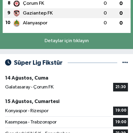
8
Çorum FK
0
0
9
Gaziantep FK
0
0
10
Alanyaspor
0
0
Detaylar için tıklayın
Süper Lig Fikstür
14 Ağustos, Cuma
Galatasaray - Çorum FK
21:30
15 Ağustos, Cumartesi
Konyaspor - Rizespor
19:00
Kasımpaşa - Trabzonspor
19:00