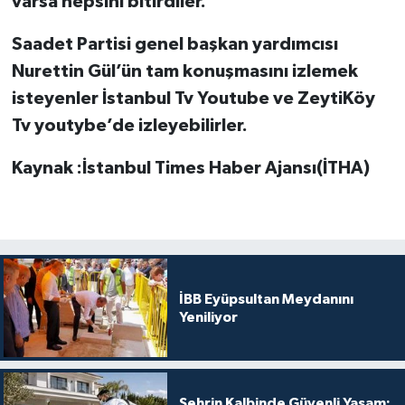
varsa hepsini bitirdiler.
Saadet Partisi genel başkan yardımcısı
Nurettin Gül’ün tam konuşmasını izlemek
isteyenler İstanbul Tv Youtube ve ZeytiKöy
Tv youtybe’de izleyebilirler.
Kaynak :İstanbul Times Haber Ajansı(İTHA)
İBB Eyüpsultan Meydanını
Yeniliyor
Şehrin Kalbinde Güvenli Yaşam: