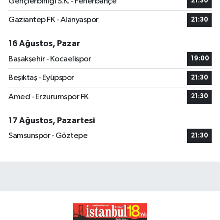
Gençlerbirliği S.K. - Fenerbahçe
21:30
Gaziantep FK - Alanyaspor
21:30
16 Ağustos, Pazar
Başakşehir - Kocaelispor
19:00
Beşiktaş - Eyüpspor
21:30
Amed - Erzurumspor FK
21:30
17 Ağustos, Pazartesi
Samsunspor - Göztepe
21:30