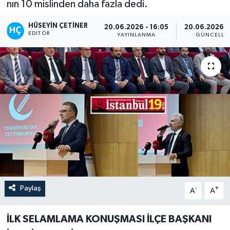
nın 10 mislinden daha fazla dedi.
HÜSEYIN ÇETINER
20.06.2026 - 16:05
20.06.2026 -
EDITÖR
YAYINLANMA
GÜNCELLE
Paylaş
-
+
A
A
İLK SELAMLAMA KONUŞMASI İLÇE BAŞKANI