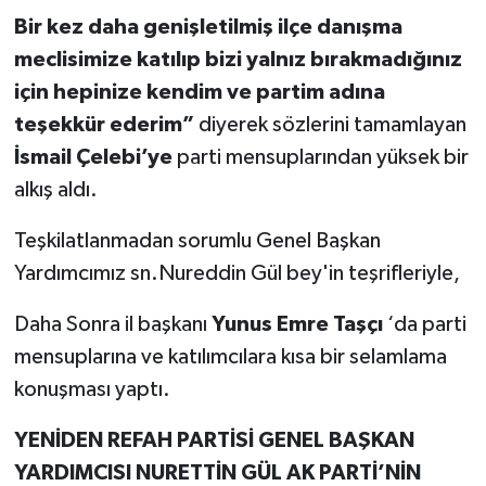
Bir kez daha genişletilmiş ilçe danışma
meclisimize katılıp bizi yalnız bırakmadığınız
için hepinize kendim ve partim adına
teşekkür ederim”
diyerek sözlerini tamamlayan
İsmail Çelebi’ye
parti mensuplarından yüksek bir
alkış aldı.
Teşkilatlanmadan sorumlu Genel Başkan
Yardımcımız sn.Nureddin Gül bey'in teşrifleriyle,
Daha Sonra il başkanı
Y
unus Emre Ta
ş
çı
‘da parti
mensuplarına ve katılımcılara kısa bir selamlama
konuşması yaptı.
YENİDEN REFAH PARTİSİ GENEL BAŞKAN
YARDIMCISI NURETTİN GÜL AK PARTİ’NİN