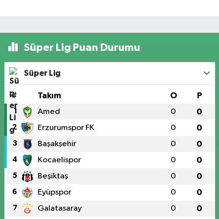
Süper Lig Puan Durumu
Süper Lig
#
Takım
O
P
1
Amed
0
0
2
Erzurumspor FK
0
0
3
Başakşehir
0
0
4
Kocaelispor
0
0
5
Beşiktaş
0
0
6
Eyüpspor
0
0
7
Galatasaray
0
0