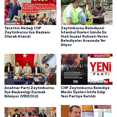
Tacettin Akdağ CHP
Zeytinburnu Belediyesi
Zeytinburnu ilçe Başkanı
İstanbul İlçeleri İçinde En
Olarak Atandı
Hızlı İnşaat Ruhsatı Veren
Belediyeler Arasında Yer
Alıyor
Anahtar Parti Zeytinburnu
CHP Zeytinburnu Belediye
İlçe Başkanlığı Durmak
Meclis Üyeleri İstifa Edip
Bilmiyor (VİDEOLU)
Yeni Partiye Katıldı