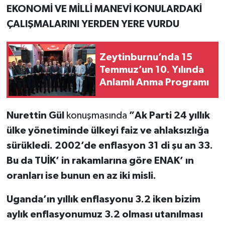
EKONOMİ VE MİLLİ MANEVİ KONULARDAKİ
ÇALIŞMALARINI YERDEN YERE VURDU
Zeytinburnu’nda 15
Temmuz’un 10. Yılında
Anlamlı Anma Programı
Nurettin Gül
konuşmasında
”Ak Parti 24 yıllık
ülke yönetiminde ülkeyi faiz ve ahlaksızlığa
sürükledi. 2002’de enflasyon 31 di şu an 33.
Bu da TUİK’ in rakamlarına göre ENAK’ ın
oranları ise bunun en az iki misli.
Uganda’ın yıllık enflasyonu 3.2 iken bizim
aylık enflasyonumuz 3.2 olması utanılması