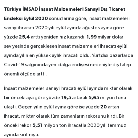
Türkiye İMSAD İnşaat Malzemeleri Sanayi Dış Ticaret
Endeksi
Eylül 2020
sonuçlarına göre, inşaat malzemeleri
sanayi ihracatı 2020 yılı eylül ayında ağustos ayına göre
25,4
1,99
yüzde
arttı yeniden hız kazandı.
milyar dolar
seviyesinde gerçekleşen inşaat malzemeleri ihracatı eylül
ayında yılın en yüksek aylık ihracatı oldu. Yurtdışı pazarlarda
Covid-19 salgınında yeni dalga endişesi nedeniyle dış talep
önemli ölçüde arttı.
İnşaat malzemeleri sanayi ihracatı eylül ayında miktar olarak
19,5
5,65
bir önceki aya göre yüzde
artarak
milyon tona
20
ulaştı. Geçen yılın eylül ayına göre ise yüzde
artan
ihracat, miktar olarak tüm zamanların rekorunu kırdı. Bir
5,51
önceki rekor
milyon ton ihracatla 2020 yılı temmuz
ayında kırılmıştı.