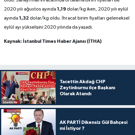
oldu. Sanayi malı ihracatında ortalama birim fiyatları ise
1,19
2020 yılı ağustos ayında
dolar/kg iken, 2020 yılı eylül
1,32
ayında
dolar/kg oldu. İhracat birim fiyatları geleneksel
eylül ayı yükselişini 2020 yılında da yaşadı.
Kaynak: İstanbul Times Haber Ajansı (İTHA)
Tacettin Akdağ CHP
Zeytinburnu ilçe Başkanı
Olarak Atandı
AK PARTİ Dikensiz Gül Bahçesi
mi İstiyor ?