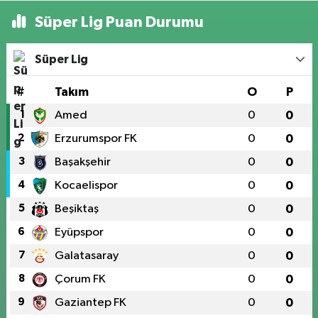
Süper Lig Puan Durumu
Süper Lig
#
Takım
O
P
1
Amed
0
0
2
Erzurumspor FK
0
0
3
Başakşehir
0
0
4
Kocaelispor
0
0
5
Beşiktaş
0
0
6
Eyüpspor
0
0
7
Galatasaray
0
0
8
Çorum FK
0
0
9
Gaziantep FK
0
0