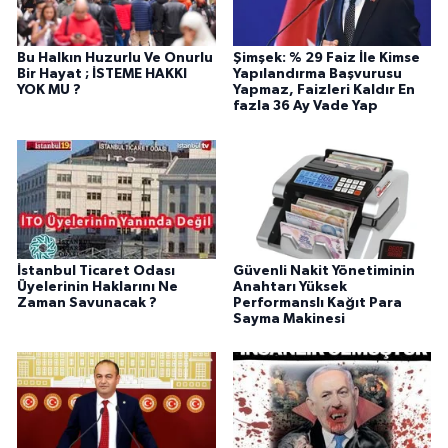
Bu Halkın Huzurlu Ve Onurlu
Şimşek: % 29 Faiz İle Kimse
Bir Hayat ; İSTEME HAKKI
Yapılandırma Başvurusu
YOK MU ?
Yapmaz, Faizleri Kaldır En
fazla 36 Ay Vade Yap
İstanbul Ticaret Odası
Güvenli Nakit Yönetiminin
Üyelerinin Haklarını Ne
Anahtarı Yüksek
Zaman Savunacak ?
Performanslı Kağıt Para
Sayma Makinesi