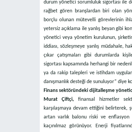
durum yönetici sorumluluk sigortası ile do
rağbet gören branşlardan biri olan yöne
borçlu olunan mütevelli görevlerinin ihlal
yetersiz açıklama ile yanlış beyan gibi ko
yönetici veya yönetim kurulunun, şirketin ç
iddiası, sözleşmeye yanlış müdahale, haks
çıkar çatışmaları gibi durumlarda kişil
sigortası kapsamında herhangi bir neden
ya da rakip talepleri ve istihdam uygula
danışmanlık desteği de sunuluyor” diye k
Finans sektöründeki dijitalleşme yönetici 
Murat Çiftçi,
finansal hizmetler sekt
karşılaşmaya devam ettiğini belirterek
artan varlık balonu riski ve enflasyon 
kaçınılmaz görünüyor. Enerji fiyatların