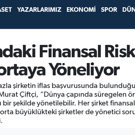
ASET
YAZARLARIMIZ
EKONOMİ
SPOR
DÜ
aki Finansal Riskl
gortaya Yöneliyor
azla şirketin iflas başvurusunda bulunduğu
urat Çiftçi, “Dünya çapında süregelen önem
ir şekilde yönetilebilir. Her şirket finansal 
orta büyüklükteki şirketler de yönetici sor
.