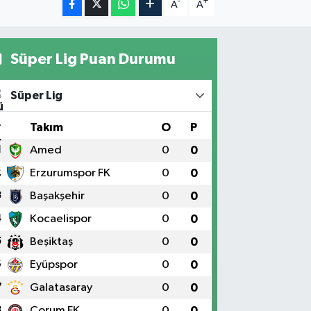
-
+
A
A
Süper Lig Puan Durumu
Süper Lig
#
Takım
O
P
1
Amed
0
0
2
Erzurumspor FK
0
0
3
Başakşehir
0
0
4
Kocaelispor
0
0
5
Beşiktaş
0
0
6
Eyüpspor
0
0
7
Galatasaray
0
0
8
Çorum FK
0
0