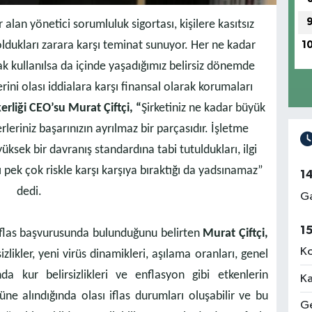
alan yönetici sorumluluk sigortası, kişilere kasıtsız
ldukları zarara karşı teminat sunuyor. Her ne kadar
1
k kullanılsa da içinde yaşadığımız belirsiz dönemde
rini olası iddialara karşı finansal olarak korumaları
rliği CEO’su Murat Çiftçi, “
Şirketiniz ne kadar büyük
leriniz başarınızın ayrılmaz bir parçasıdır. İşletme
yüksek bir davranış standardına tabi tutuldukları, ilgi
ı pek çok riskle karşı karşıya bıraktığı da yadsınamaz”
1
dedi.
Ga
1
n iflas başvurusunda bulunduğunu belirten
Murat Çiftçi,
Ko
zlikler, yeni virüs dinamikleri, aşılama oranları, genel
 kur belirsizlikleri ve enflasyon gibi etkenlerin
Ka
üne alındığında olası iflas durumları oluşabilir ve bu
Ge