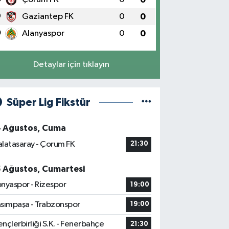
9
Gaziantep FK
0
0
0
Alanyaspor
0
0
Detaylar için tıklayın
Süper Lig Fikstür
4 Ağustos, Cuma
latasaray - Çorum FK
21:30
5 Ağustos, Cumartesi
nyaspor - Rizespor
19:00
sımpaşa - Trabzonspor
19:00
nçlerbirliği S.K. - Fenerbahçe
21:30