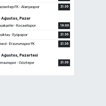
ziantep FK - Alanyaspor
21:30
6 Ağustos, Pazar
şakşehir - Kocaelispor
19:00
şiktaş - Eyüpspor
21:30
ed - Erzurumspor FK
21:30
7 Ağustos, Pazartesi
msunspor - Göztepe
21:30