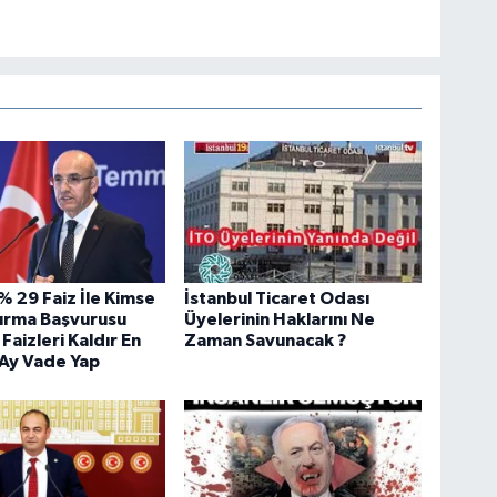
% 29 Faiz İle Kimse
İstanbul Ticaret Odası
dırma Başvurusu
Üyelerinin Haklarını Ne
Faizleri Kaldır En
Zaman Savunacak ?
 Ay Vade Yap