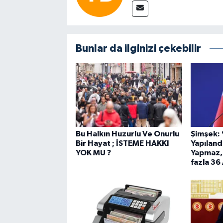
Bunlar da ilginizi çekebilir
Bu Halkın Huzurlu Ve Onurlu
Şimşek: 
Bir Hayat ; İSTEME HAKKI
Yapılan
YOK MU ?
Yapmaz, 
fazla 36