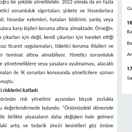
ğru bir şekilde yönetilebilir. 2022 yılında da en fazla
Ga
tici sorumluluk sigortaları; şirkete ve hissedarlara
i, hissedar eylemleri, hataları bildirimi, yanlış veya
1
nulara karşı kişileri koruma altına almaktadır. Örneğin;
Ba
ıkarları için değil, kendi çıkarları için hareket ettiği
Be
ız ticaret uygulamaları, tüketici koruma ihlalleri ve
Am
er teminat altına alınabiliyor. Yönetici sorumluluk
le yönetmeliklere veya yasalara uyulmaması, alacaklı
1
maları ile İK sorunları konusunda yöneticilere uzman
Sa
onuştu.
risklerini katladı
örünün risk yönetimi açısından birçok zorlukla
, şu değerlendirmede bulundu: “Önümüzdeki dönemde
ile birlikte piyasaların daha değişken hale gelmesi
daki artış ve tedarik zinciri kesintileri göz önüne