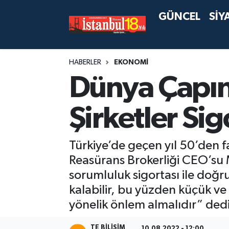
GÜNCEL
SİY
HABERLER
EKONOMİ
Dünya Çapınd
Şirketler Si
Türkiye’de geçen yıl 50’den f
Reasürans Brokerliği CEO’su M
sorumluluk sigortası ile doğru b
kalabilir, bu yüzden küçük ve 
yönelik önlem almalıdır” dedi
TE BILISIM
10.08.2022 - 12:00