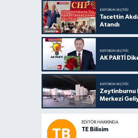
EDITÖRÜN SEÇTIĞI
Tacettin Akd
Atandı
EDITÖRÜN SEÇTIĞI
AK PARTİ Dike
EDITÖRÜN SEÇTIĞI
Zeytinburnu 
Merkezi Geli
EDITÖR HAKKINDA
TE Bilisim