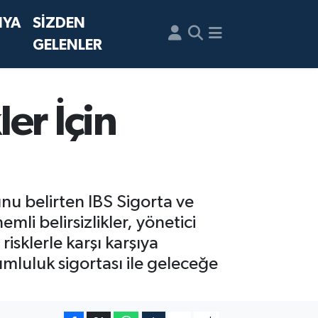
NYA
SİZDEN
GELENLER
er İçin
nu belirten IBS Sigorta ve
li belirsizlikler, yönetici
risklerle karşı karşıya
umluluk sigortası ile geleceğe