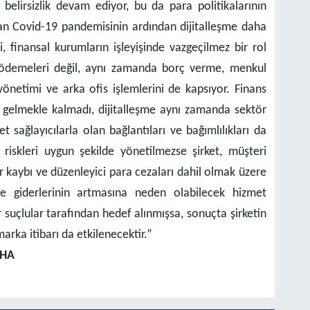
belirsizlik devam ediyor, bu da para politikalarının
ftan Covid-19 pandemisinin ardından dijitalleşme daha
si, finansal kurumların işleyişinde vazgeçilmez bir rol
 ödemeleri değil, aynı zamanda borç verme, menkul
yönetimi ve arka ofis işlemlerini de kapsıyor. Finans
e gelmekle kalmadı, dijitalleşme aynı zamanda sektör
 sağlayıcılarla olan bağlantıları ve bağımlılıkları da
si riskleri uygun şekilde yönetilmezse şirket, müşteri
ir kaybı ve düzenleyici para cezaları dahil olmak üzere
me giderlerinin artmasına neden olabilecek hizmet
ber suçlular tarafından hedef alınmışsa, sonuçta şirketin
marka itibarı da etkilenecektir.”
THA