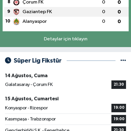
8
Çorum FK
0
0
9
Gaziantep FK
0
0
10
Alanyaspor
0
0
Detaylar için tıklayın
Süper Lig Fikstür
14 Ağustos, Cuma
Galatasaray - Çorum FK
21:30
15 Ağustos, Cumartesi
Konyaspor - Rizespor
19:00
Kasımpaşa - Trabzonspor
19:00
Gençlerbirliği S.K. - Fenerbahçe
21:30