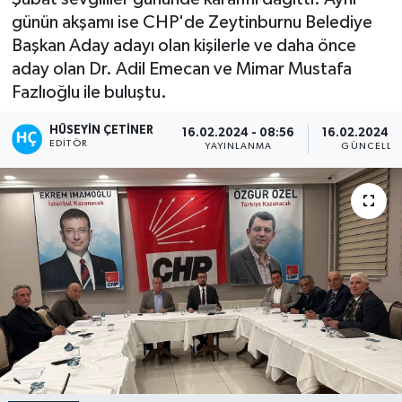
günün akşamı ise CHP'de Zeytinburnu Belediye
Başkan Aday adayı olan kişilerle ve daha önce
aday olan Dr. Adil Emecan ve Mimar Mustafa
Fazlıoğlu ile buluştu.
HÜSEYIN ÇETINER
16.02.2024 - 08:56
16.02.2024 -
EDITÖR
YAYINLANMA
GÜNCELLE