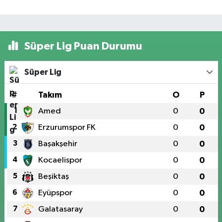
Süper Lig Puan Durumu
Süper Lig
#
Takım
O
P
1
Amed
0
0
2
Erzurumspor FK
0
0
3
Başakşehir
0
0
4
Kocaelispor
0
0
5
Beşiktaş
0
0
6
Eyüpspor
0
0
7
Galatasaray
0
0