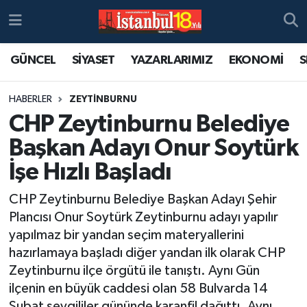
GÜNCEL
SİYASET
YAZARLARIMIZ
EKONOMİ
S
HABERLER
ZEYTİNBURNU
CHP Zeytinburnu Belediye
Başkan Adayı Onur Soytürk
İşe Hızlı Başladı
CHP Zeytinburnu Belediye Başkan Adayı Şehir
Plancısı Onur Soytürk Zeytinburnu adayı yapılır
yapılmaz bir yandan seçim materyallerini
hazırlamaya başladı diğer yandan ilk olarak CHP
Zeytinburnu ilçe örgütü ile tanıştı. Aynı Gün
ilçenin en büyük caddesi olan 58 Bulvarda 14
Şubat sevgililer gününde karanfil dağıttı. Aynı