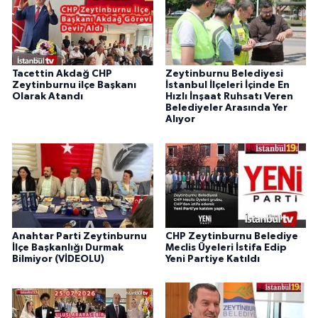
Tacettin Akdağ CHP
Zeytinburnu Belediyesi
Zeytinburnu ilçe Başkanı
İstanbul İlçeleri İçinde En
Olarak Atandı
Hızlı İnşaat Ruhsatı Veren
Belediyeler Arasında Yer
Alıyor
Anahtar Parti Zeytinburnu
CHP Zeytinburnu Belediye
İlçe Başkanlığı Durmak
Meclis Üyeleri İstifa Edip
Bilmiyor (VİDEOLU)
Yeni Partiye Katıldı