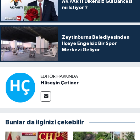
AK PARTİ Dikensiz Gül Bahçesi
mi İstiyor ?
Zeytinburnu Belediyesinden
İlçeye Engelsiz Bir Spor
Merkezi Geliyor
EDITÖR HAKKINDA
Hüseyin Çetiner
Bunlar da ilginizi çekebilir