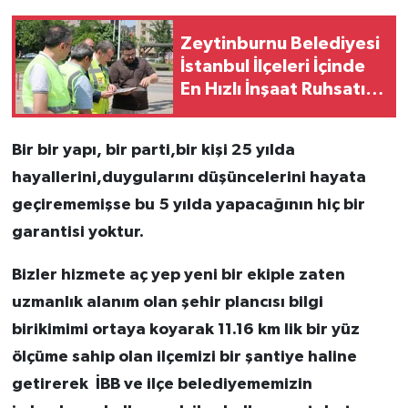
Zeytinburnu Belediyesi
İstanbul İlçeleri İçinde
En Hızlı İnşaat Ruhsatı
Veren Belediyeler
Arasında Yer Alıyor
Bir bir yapı, bir parti,bir kişi 25 yılda
hayallerini,duygularını düşüncelerini hayata
geçirememişse bu 5 yılda yapacağının hiç bir
garantisi yoktur.
Bizler hizmete aç yep yeni bir ekiple zaten
uzmanlık alanım olan şehir plancısı bilgi
birikimimi ortaya koyarak 11.16 km lik bir yüz
ölçüme sahip olan ilçemizi bir şantiye haline
getirerek İBB ve ilçe belediyememizin