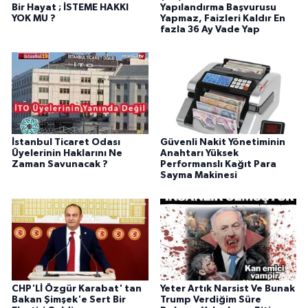
Bir Hayat ; İSTEME HAKKI
Yapılandırma Başvurusu
YOK MU ?
Yapmaz, Faizleri Kaldır En
fazla 36 Ay Vade Yap
İstanbul Ticaret Odası
Güvenli Nakit Yönetiminin
Üyelerinin Haklarını Ne
Anahtarı Yüksek
Zaman Savunacak ?
Performanslı Kağıt Para
Sayma Makinesi
CHP'Lİ Özgür Karabat' tan
Yeter Artık Narsist Ve Bunak
Bakan Şimşek'e Sert Bir
Trump Verdiğim Süre