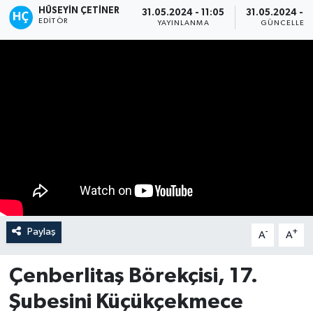
HÜSEYIN ÇETINER
31.05.2024 - 11:05
31.05.2024 - 1
EDITÖR
YAYINLANMA
GÜNCELLEM
Paylaş
-
+
A
A
Çenberlitaş Börekçisi, 17.
Şubesini Küçükçekmece