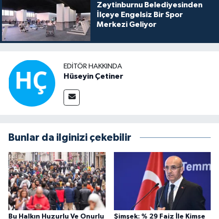
Zeytinburnu Belediyesinden
İlçeye Engelsiz Bir Spor
Merkezi Geliyor
EDITÖR HAKKINDA
Hüseyin Çetiner
Bunlar da ilginizi çekebilir
Bu Halkın Huzurlu Ve Onurlu
Şimşek: % 29 Faiz İle Kimse