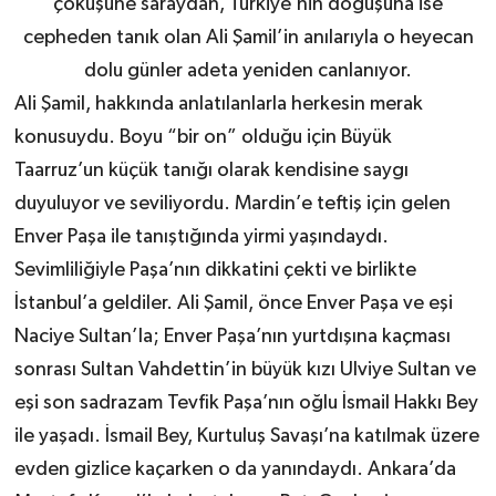
çöküşüne saraydan, Türkiye’nin doğuşuna ise
cepheden tanık olan Ali Şamil’in anılarıyla o heyecan
dolu günler adeta yeniden canlanıyor.
Ali Şamil,
hakkında anlatılanlarla herkesin merak
konusuydu. Boyu “bir on” olduğu için Büyük
Taarruz’un küçük tanığı olarak kendisine saygı
duyuluyor ve seviliyordu.
Mardin’e teftiş için gelen
Enver Paşa ile tanıştığında yirmi yaşındaydı.
Sevimliliğiyle Paşa’nın dikkatini çekti ve birlikte
İstanbul’a geldiler. Ali Şamil, önce Enver Paşa ve eşi
Naciye Sultan’la; Enver Paşa’nın yurtdışına kaçması
sonrası Sultan Vahdettin’in büyük kızı Ulviye Sultan ve
eşi son sadrazam Tevfik Paşa’nın oğlu İsmail Hakkı Bey
ile yaşadı. İsmail Bey, Kurtuluş Savaşı’na katılmak üzere
evden gizlice kaçarken o da yanındaydı. Ankara’da