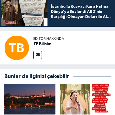
İstanbullu Kuvvacı Kara Fatma:
Dünya’ya Seslendi ABD’nin
Karşılığı Olmayan Doları ile Alış
Veriş Yapmayın Dedi
EDITÖR HAKKINDA
TE Bilisim
Bunlar da ilginizi çekebilir