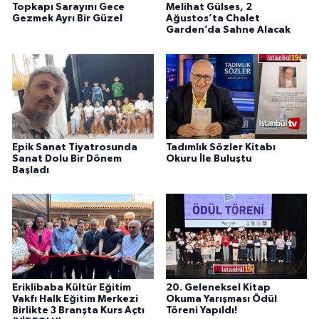
Topkapı Sarayını Gece
Melihat Gülses, 2
Gezmek Ayrı Bir Güzel
Ağustos’ta Chalet
Garden’da Sahne Alacak
Epik Sanat Tiyatrosunda
Tadımlık Sözler Kitabı
Sanat Dolu Bir Dönem
Okuru İle Buluştu
Başladı
Eriklibaba Kültür Eğitim
20. Geleneksel Kitap
Vakfı Halk Eğitim Merkezi
Okuma Yarışması Ödül
Birlikte 3 Branşta Kurs Açtı
Töreni Yapıldı!