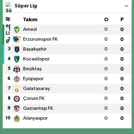
Süper Lig
#
Takım
O
P
1
Amed
0
0
2
Erzurumspor FK
0
0
3
Başakşehir
0
0
4
Kocaelispor
0
0
5
Beşiktaş
0
0
6
Eyüpspor
0
0
7
Galatasaray
0
0
8
Çorum FK
0
0
9
Gaziantep FK
0
0
10
Alanyaspor
0
0